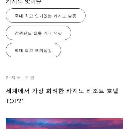
카지노 핫이슈
국내 최고 인기있는 카지노 슬롯
강원랜드 슬롯 역대 잭팟
역대 최고 포커랭킹
카지노 호텔
세계에서 가장 화려한 카지노 리조트 호텔
TOP21