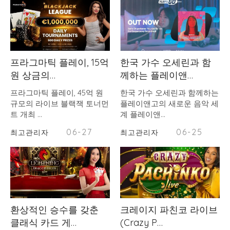
프라그마틱 플레이, 15억
한국 가수 오세린과 함
원 상금의…
께하는 플레이앤…
프라그마틱 플레이, 45억 원
한국 가수 오세린과 함께하는
규모의 라이브 블랙잭 토너먼
플레이앤고의 새로운 음악 세
트 개최 …
계 플레이앤…
06-27
06-25
최고관리자
최고관리자
환상적인 승수를 갖춘
크레이지 파친코 라이브
클래식 카드 게…
(Crazy P…