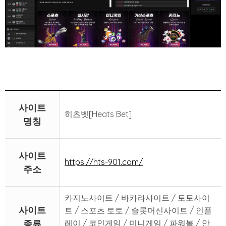
사이트
히츠벳[Heats Bet]
명칭
사이트
https://hts-901.com/
주소
카지노사이트 / 바카라사이트 / 토토사이
사이트
트 / 스포츠 토토 / 슬롯머신사이트 / 인플
종류
레이 / 코인게임 / 미니게임 / 파워볼 / 안