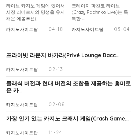
라이브 카지노 게임에 있어서
크레이지 파친코 라이브
시장 리더로서의 명성을 유지
(Crazy Pachinko Live)는 독
해온 에볼루션(…
특한 …
04-18
03-04
카지노사이트탑
카지노사이트탑
프라이빗 라운지 바카라(Privé Lounge Bacc…
02-13
카지노사이트탑
클래식 버전과 현대 버전의 조합을 제공하는 흥미로
운 카…
02-08
카지노사이트탑
가장 인기 있는 카지노 크래시 게임(Crash Game…
11-24
카지노사이트탑