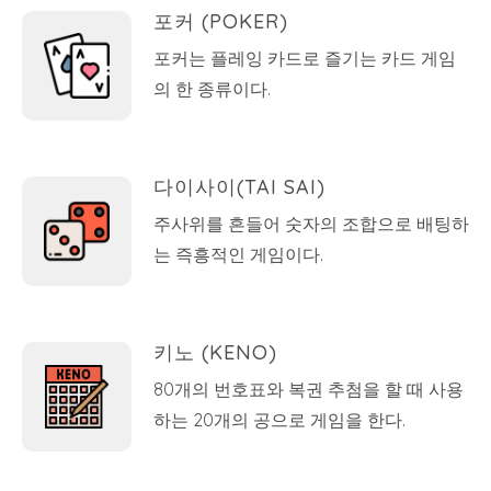
포커 (POKER)
포커는 플레잉 카드로 즐기는 카드 게임
의 한 종류이다.
다이사이(TAI SAI)
주사위를 흔들어 숫자의 조합으로 배팅하
는 즉흥적인 게임이다.
키노 (KENO)
80개의 번호표와 복권 추첨을 할 때 사용
하는 20개의 공으로 게임을 한다.