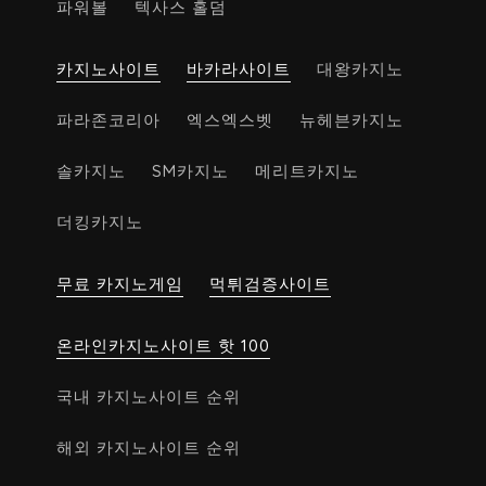
파워볼
텍사스 홀덤
카지노사이트
바카라사이트
대왕카지노
파라존코리아
엑스엑스벳
뉴헤븐카지노
솔카지노
SM카지노
메리트카지노
더킹카지노
무료 카지노게임
먹튀검증사이트
온라인카지노사이트 핫 100
국내 카지노사이트 순위
해외 카지노사이트 순위