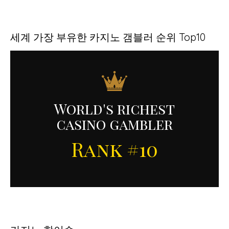
세계 가장 부유한 카지노 갬블러 순위 Top10
World's richest
casino gambler
Rank #10