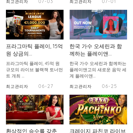
07-03
07-01
최고관리자
최고관리자
프라그마틱 플레이, 15억
한국 가수 오세린과 함
원 상금의…
께하는 플레이앤…
프라그마틱 플레이, 45억 원
한국 가수 오세린과 함께하는
규모의 라이브 블랙잭 토너먼
플레이앤고의 새로운 음악 세
트 개최 …
계 플레이앤…
06-27
06-25
최고관리자
최고관리자
환상적인 승수를 갖춘
크레이지 파친코 라이브