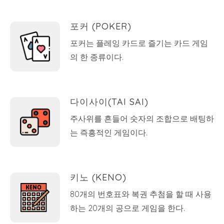
포커 (POKER)
포커는 플레잉 카드로 즐기는 카드 게임
의 한 종류이다.
다이사이(TAI SAI)
주사위를 흔들어 숫자의 조합으로 배팅하
는 즉흥적인 게임이다.
키노 (KENO)
80개의 번호표와 복권 추첨을 할 때 사용
하는 20개의 공으로 게임을 한다.