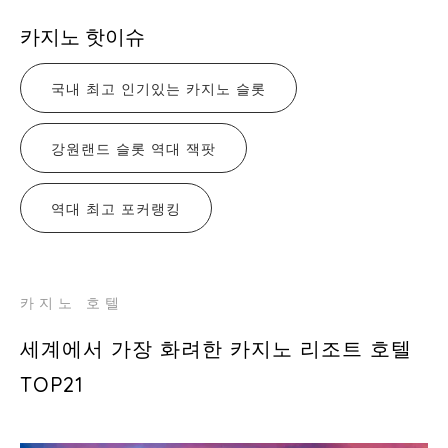
카지노 핫이슈
국내 최고 인기있는 카지노 슬롯
강원랜드 슬롯 역대 잭팟
역대 최고 포커랭킹
카지노 호텔
세계에서 가장 화려한 카지노 리조트 호텔
TOP21