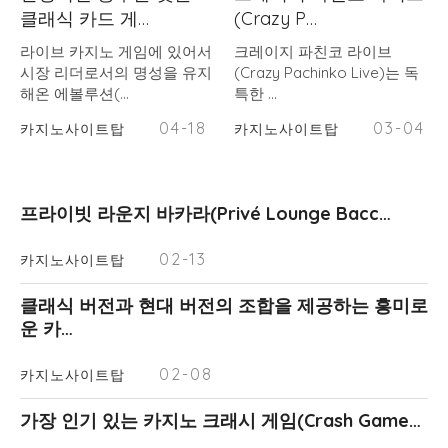
클래식 카드 게…
(Crazy P…
라이브 카지노 게임에 있어서
크레이지 파친코 라이브
시장 리더로서의 명성을 유지
(Crazy Pachinko Live)는 독
해온 에볼루션(…
특한 …
04-18
03-04
카지노사이트탑
카지노사이트탑
프라이빗 라운지 바카라(Privé Lounge Bacc…
02-13
카지노사이트탑
클래식 버전과 현대 버전의 조합을 제공하는 흥미로
운 카…
02-08
카지노사이트탑
가장 인기 있는 카지노 크래시 게임(Crash Game…