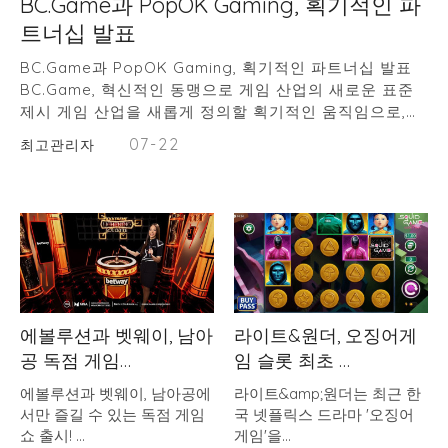
BC.Game과 PopOK Gaming, 획기적인 파
트너십 발표
BC.Game과 PopOK Gaming, 획기적인 파트너십 발표
BC.Game, 혁신적인 동맹으로 게임 산업의 새로운 표준
제시 게임 산업을 새롭게 정의할 획기적인 움직임으로,
BC.Game과 PopOK Gaming이 혁신적인 파트너십을 발
07-22
최고관리자
표했습니다. 이 전략적 동맹은 두 브랜드의 강점을 결합하
여 향상된 게임 경험과 혁신적인 콘텐츠를 제공할 것을 약
속합니다. BC.Game과 PopOK Gaming의 혁신적인 협
력, 온라…
에볼루션과 벳웨이, 남아
라이트&원더, 오징어게
공 독점 게임…
임 슬롯 최초 …
에볼루션과 벳웨이, 남아공에
라이트&amp;원더는 최근 한
서만 즐길 수 있는 독점 게임
국 넷플릭스 드라마 '오징어
쇼 출시! …
게임'을…