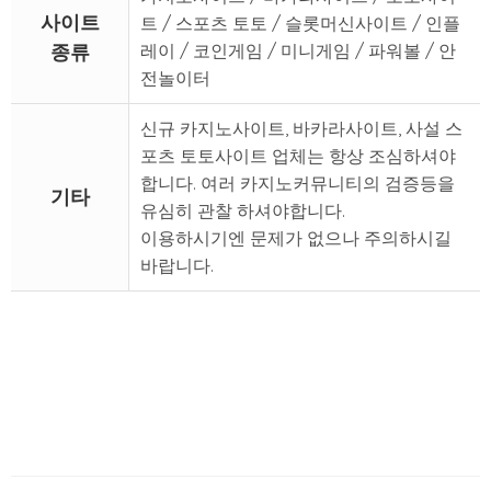
사이트
트 / 스포츠 토토 / 슬롯머신사이트 / 인플
종류
레이 / 코인게임 / 미니게임 / 파워볼 / 안
전놀이터
신규 카지노사이트, 바카라사이트, 사설 스
포츠 토토사이트 업체는 항상 조심하셔야
합니다. 여러 카지노커뮤니티의 검증등을
기타
유심히 관찰 하셔야합니다.
이용하시기엔 문제가 없으나 주의하시길
바랍니다.