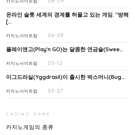
08-09
카지노사이트탑
온라인 슬롯 세계의 경계를 허물고 있는 게임. "방해
[…
06-09
카지노사이트탑
플레이앤고(Play'n GO)는 달콤한 연금술(Swee…
05-12
카지노사이트탑
이그드라실(Yggdrasil)이 출시한 벅스머니(Bug…
03-27
카지노사이트탑
CASINO GAME
카지노게임의 종류