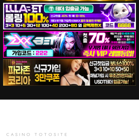
CASINO TOTOSITE