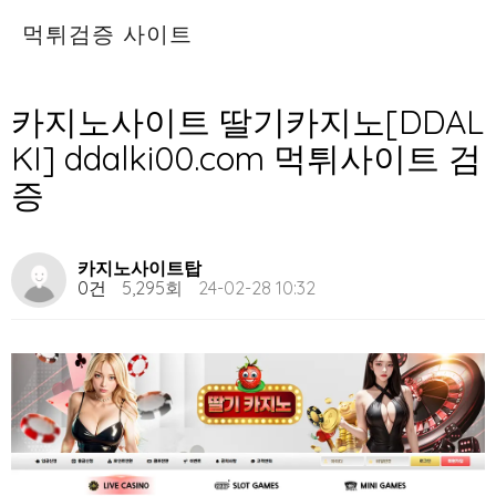
먹튀검증 사이트
카지노사이트 딸기카지노[DDAL
KI] ddalki00.com 먹튀사이트 검
증
카지노사이트탑
0건
5,295회
24-02-28 10:32