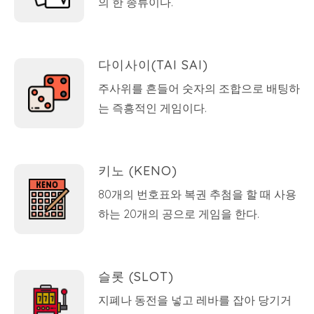
의 한 종류이다.
다이사이(TAI SAI)
주사위를 흔들어 숫자의 조합으로 배팅하
는 즉흥적인 게임이다.
키노 (KENO)
80개의 번호표와 복권 추첨을 할 때 사용
하는 20개의 공으로 게임을 한다.
슬롯 (SLOT)
지폐나 동전을 넣고 레바를 잡아 당기거