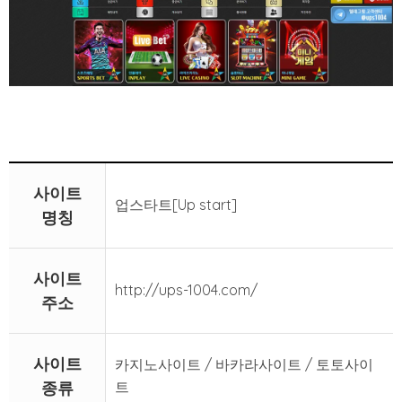
사이트
업스타트[Up start]
명칭
사이트
http://ups-1004.com/
주소
사이트
카지노사이트 / 바카라사이트 / 토토사이
종류
트