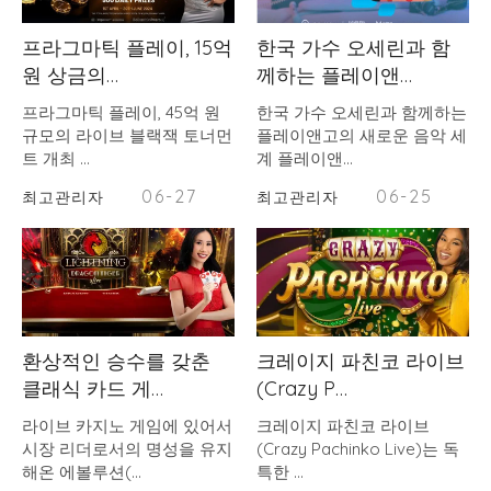
프라그마틱 플레이, 15억
한국 가수 오세린과 함
원 상금의…
께하는 플레이앤…
프라그마틱 플레이, 45억 원
한국 가수 오세린과 함께하는
규모의 라이브 블랙잭 토너먼
플레이앤고의 새로운 음악 세
트 개최 …
계 플레이앤…
06-27
06-25
최고관리자
최고관리자
환상적인 승수를 갖춘
크레이지 파친코 라이브
클래식 카드 게…
(Crazy P…
라이브 카지노 게임에 있어서
크레이지 파친코 라이브
시장 리더로서의 명성을 유지
(Crazy Pachinko Live)는 독
해온 에볼루션(…
특한 …