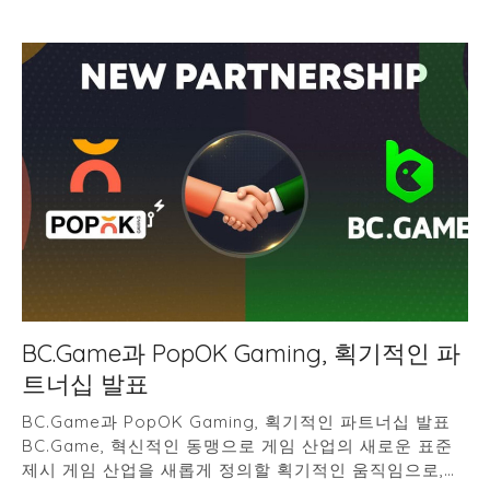
BC.Game과 PopOK Gaming, 획기적인 파
트너십 발표
BC.Game과 PopOK Gaming, 획기적인 파트너십 발표
BC.Game, 혁신적인 동맹으로 게임 산업의 새로운 표준
제시 게임 산업을 새롭게 정의할 획기적인 움직임으로,