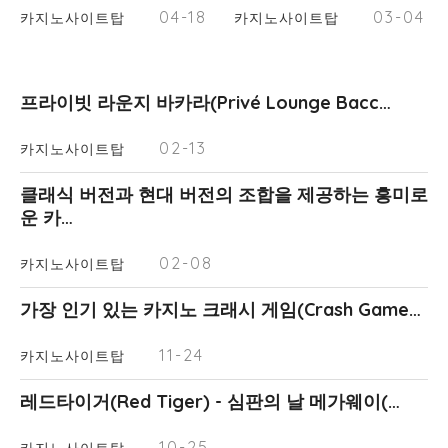
04-18
03-04
카지노사이트탑
카지노사이트탑
프라이빗 라운지 바카라(Privé Lounge Bacc…
02-13
카지노사이트탑
클래식 버전과 현대 버전의 조합을 제공하는 흥미로
운 카…
02-08
카지노사이트탑
가장 인기 있는 카지노 크래시 게임(Crash Game…
11-24
카지노사이트탑
레드타이거(Red Tiger) - 심판의 날 메가웨이(…
10-25
카지노사이트탑