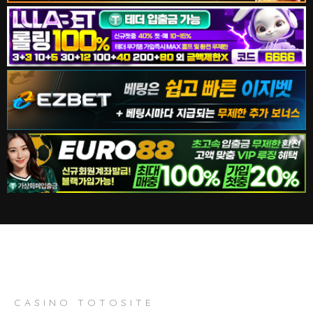
CASINO TOTOSITE