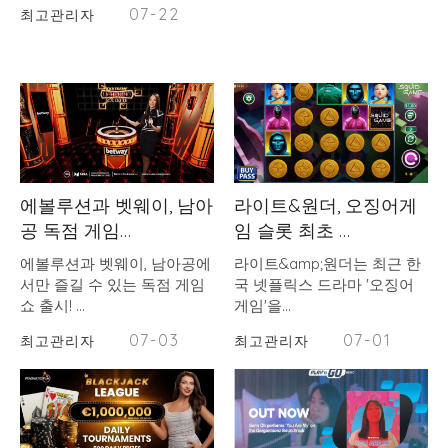
BC.Game과 PopOK Gaming이 혁신적인 파트너십을 발
07-22
최고관리자
표했습니다. 이 전략적 동맹은 두 브랜드의 강점을 결합하
여 향상된 게임 경험과 혁신적인 콘텐츠를 제공할 것을 약
속합니다. BC.Game과 PopOK Gaming의 혁신적인 협
력, 온라…
에볼루션과 벳웨이, 남아
라이트&원더, 오징어게
공 독점 게임…
임 슬롯 최초 …
에볼루션과 벳웨이, 남아공에
라이트&amp;원더는 최근 한
서만 즐길 수 있는 독점 게임
국 넷플릭스 드라마 '오징어
쇼 출시! …
게임'을…
07-03
07-01
최고관리자
최고관리자