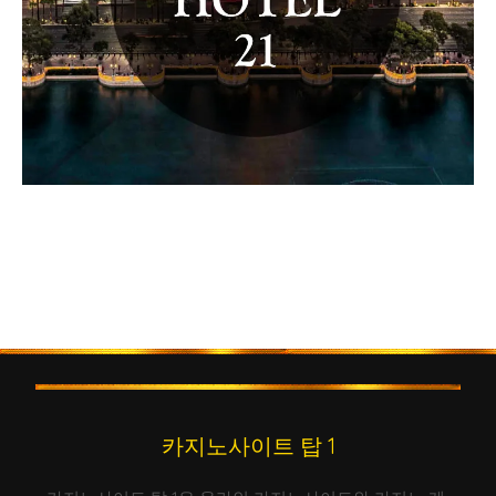
카지노사이트 탑 1