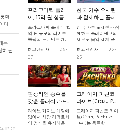
프라그마틱 플레
한국 가수 오세린
슬롯머
이, 15억 원 상금
과 함께하는 플레
놀이터
의…
이앤…
프라그마틱 플레이, 45
한국 가수 오세린과 함
억 원 규모의 라이브
께하는 플레이앤고의
블랙잭 토너먼트 개최
새로운 음악 세계 플레
업체는
…
이앤…
06-
06-
최고관리자
최고관리자
심히 관
27
25
환상적인 승수를
크레이지 파친코
갖춘 클래식 카드
라이브(Crazy P…
게…
라이브 카지노 게임에
크레이지 파친코 라이
있어서 시장 리더로서
브(Crazy Pachinko
의 명성을 유지해온 에
Live)는 독특한 …
볼루션(…
24.03.28