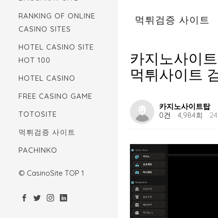
RANKING OF ONLINE
먹튀검증 사이트
CASINO SITES
HOTEL CASINO SITE
카지노사이트 지니
HOT 100
먹튀사이트 
HOTEL CASINO
FREE CASINO GAME
카지노사이트탑
TOTOSITE
0건
4,984회
24
먹튀검증 사이트
PACHINKO
© CasinoSite TOP 1