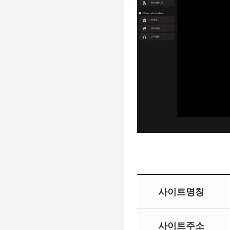
사이트명칭
사이트주소