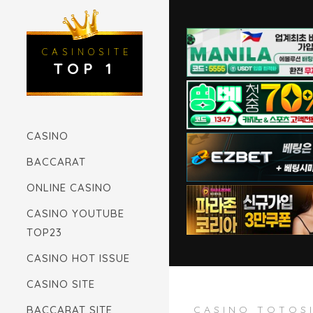
CASINOSITE
TOP 1
CASINO
BACCARAT
ONLINE CASINO
CASINO YOUTUBE
TOP23
CASINO HOT ISSUE
CASINO SITE
CASINO TOTOS
BACCARAT SITE