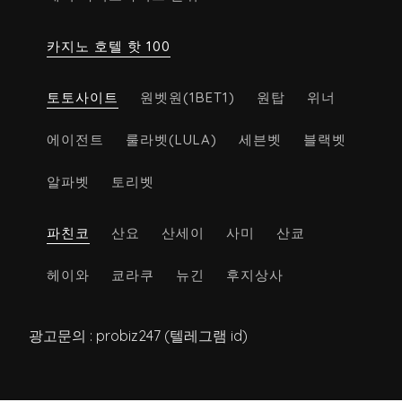
카지노 호텔 핫 100
토토사이트
원벳원(1BET1)
원탑
위너
에이전트
룰라벳(LULA)
세븐벳
블랙벳
알파벳
토리벳
파친코
산요
산세이
사미
산쿄
헤이와
쿄라쿠
뉴긴
후지상사
광고문의 : probiz247 (텔레그램 id)