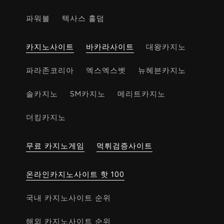
파워볼
텍사스 홀덤
카지노사이트
바카라사이트
대왕카지노
파라존코리아
엑스엑스벳
뉴헤븐카지노
솔카지노
SM카지노
메리트카지노
더킹카지노
무료 카지노게임
먹튀검증사이트
온라인카지노사이트 핫 100
국내 카지노사이트 순위
해외 카지노사이트 순위