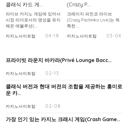
클래식 카드 게…
(Crazy P…
라이브 카지노 게임에 있어서
크레이지 파친코 라이브
시장 리더로서의 명성을 유지
(Crazy Pachinko Live)는 독
해온 에볼루션(…
특한 …
04-18
03-04
카지노사이트탑
카지노사이트탑
프라이빗 라운지 바카라(Privé Lounge Bacc…
02-13
카지노사이트탑
클래식 버전과 현대 버전의 조합을 제공하는 흥미로
운 카…
02-08
카지노사이트탑
가장 인기 있는 카지노 크래시 게임(Crash Game…