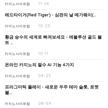
11-24
카지노사이트탑
레드타이거(Red Tiger) - 심판의 날 메가웨이(…
10-25
카지노사이트탑
황금 승수의 세계로 빠져보세요 - 에볼루션 골드 볼
트 …
10-11
카지노사이트탑
온라인 카지노의 필수 AI 기능 4가지
09-25
카지노사이트탑
프라그마틱 플레이 - 새로운 우주 테마 슬롯, 로켓
블…
08-09
카지노사이트탑