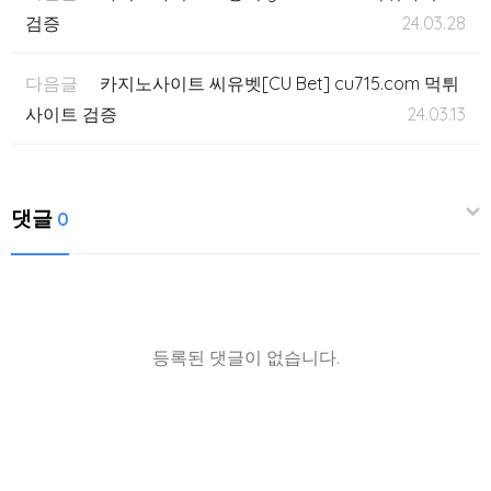
검증
24.03.28
다음글
카지노사이트 씨유벳[CU Bet] cu715.com 먹튀
사이트 검증
24.03.13
댓글
0
등록된 댓글이 없습니다.