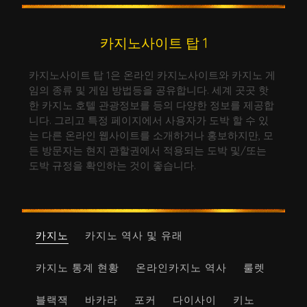
카지노사이트 탑 1
카지노사이트 탑 1은 온라인 카지노사이트와 카지노 게
임의 종류 및 게임 방법등을 공유합니다. 세계 곳곳 핫
한 카지노 호텔 관광정보를 등의 다양한 정보를 제공합
니다. 그리고 특정 페이지에서 사용자가 도박 할 수 있
는 다른 온라인 웹사이트를 소개하거나 홍보하지만, 모
든 방문자는 현지 관할권에서 적용되는 도박 및/또는
도박 규정을 확인하는 것이 좋습니다.
카지노
카지노 역사 및 유래
카지노 통계 현황
온라인카지노 역사
룰렛
블랙잭
바카라
포커
다이사이
키노