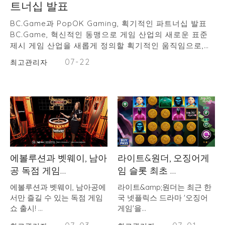
트너십 발표
BC.Game과 PopOK Gaming, 획기적인 파트너십 발표
BC.Game, 혁신적인 동맹으로 게임 산업의 새로운 표준
제시 게임 산업을 새롭게 정의할 획기적인 움직임으로,
BC.Game과 PopOK Gaming이 혁신적인 파트너십을 발
07-22
최고관리자
표했습니다. 이 전략적 동맹은 두 브랜드의 강점을 결합하
여 향상된 게임 경험과 혁신적인 콘텐츠를 제공할 것을 약
속합니다. BC.Game과 PopOK Gaming의 혁신적인 협
력, 온라…
에볼루션과 벳웨이, 남아
라이트&원더, 오징어게
공 독점 게임…
임 슬롯 최초 …
에볼루션과 벳웨이, 남아공에
라이트&amp;원더는 최근 한
서만 즐길 수 있는 독점 게임
국 넷플릭스 드라마 '오징어
쇼 출시! …
게임'을…