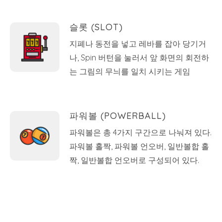
슬롯 (SLOT)
지폐나 동전을 넣고 레바를 잡아 당기거
나, Spin 버턴을 눌러서 앞 화면의 회전하
는 그림의 무늬를 일치 시키는 게임
파워볼 (POWERBALL)
파워볼은 총 4가지 구간으로 나눠져 있다.
파워볼 홀짝, 파워볼 언오버, 일반볼합 홀
짝, 일반볼합 언오버로 구성되어 있다.