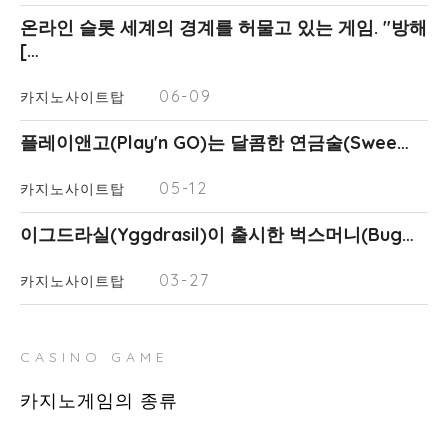
온라인 슬롯 세계의 경계를 허물고 있는 게임. "방해
[…
06-09
카지노사이트탑
플레이앤고(Play'n GO)는 달콤한 연금술(Swee…
05-12
카지노사이트탑
이그드라실(Yggdrasil)이 출시한 벅스머니(Bug…
03-27
카지노사이트탑
CASINO GAME
카지노게임의 종류