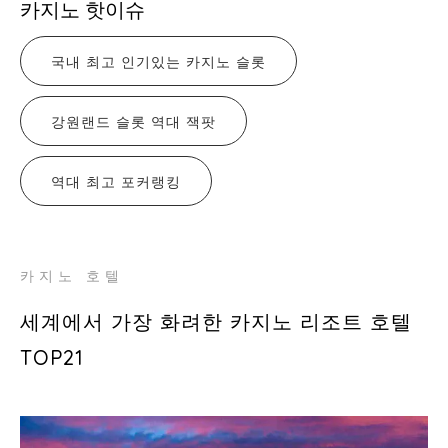
카지노 핫이슈
국내 최고 인기있는 카지노 슬롯
강원랜드 슬롯 역대 잭팟
역대 최고 포커랭킹
카지노 호텔
세계에서 가장 화려한 카지노 리조트 호텔
TOP21