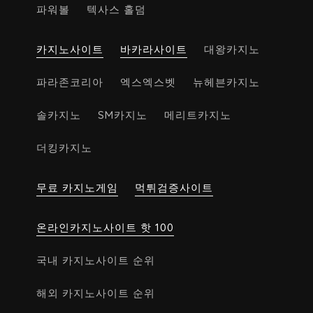
파워볼
텍사스 홀덤
카지노사이트
바카라사이트
대왕카지노
파라존코리아
엑스엑스벳
뉴헤븐카지노
솔카지노
SM카지노
메리트카지노
더킹카지노
무료 카지노게임
먹튀검증사이트
온라인카지노사이트 핫 100
국내 카지노사이트 순위
해외 카지노사이트 순위