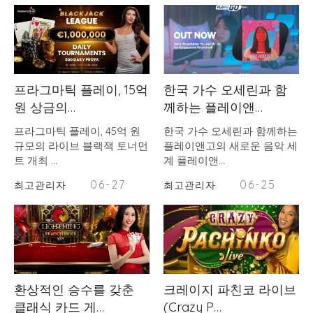
프라그마틱 플레이, 15억
한국 가수 오세린과 함
원 상금의…
께하는 플레이앤…
프라그마틱 플레이, 45억 원
한국 가수 오세린과 함께하는
규모의 라이브 블랙잭 토너먼
플레이앤고의 새로운 음악 세
트 개최 …
계 플레이앤…
06-27
06-25
최고관리자
최고관리자
환상적인 승수를 갖춘
크레이지 파친코 라이브
클래식 카드 게…
(Crazy P…