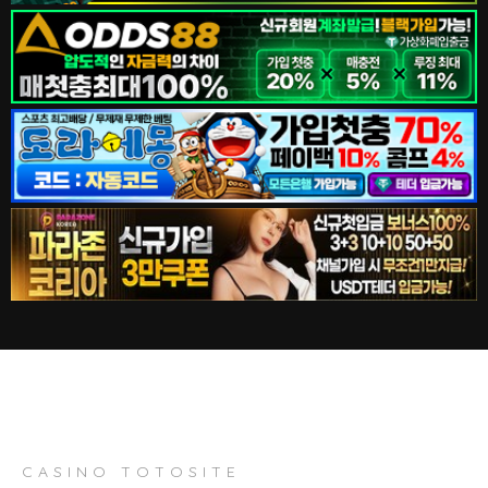
CASINO TOTOSITE