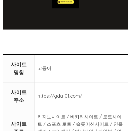
사이트
고등어
명칭
사이트
https://gda-01.com/
주소
카지노사이트 / 바카라사이트 / 토토사이
사이트
트 / 스포츠 토토 / 슬롯머신사이트 / 인플