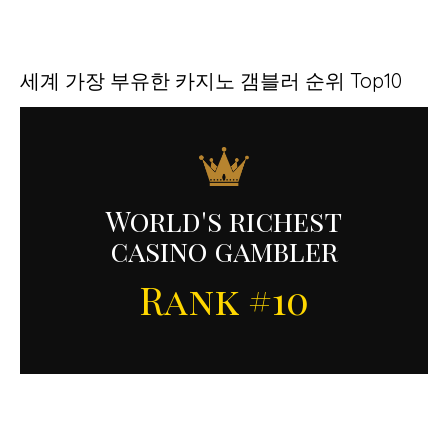
세계 가장 부유한 카지노 갬블러 순위 Top10
World's richest
casino gambler
Rank #10