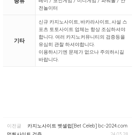
종류
레이 / 코인게임 / 미니게임 / 파워볼 / 안
전놀이터
신규 카지노사이트, 바카라사이트, 사설 스
포츠 토토사이트 업체는 항상 조심하셔야
합니다. 여러 카지노커뮤니티의 검증등을
기타
유심히 관찰 하셔야합니다.
이용하시기엔 문제가 없으나 주의하시길
바랍니다.
이전글
카지노사이트 벳셀럽[Bet Celeb] bc-2024.com
먹튀사이트 검증
24.03.28