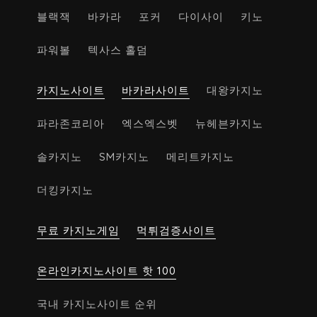
블랙잭
바카라
포커
다이사이
키노
파워볼
텍사스 홀덤
카지노사이트
바카라사이트
대왕카지노
파라존코리아
엑스엑스벳
뉴헤븐카지노
솔카지노
SM카지노
메리트카지노
더킹카지노
무료 카지노게임
먹튀검증사이트
온라인카지노사이트 핫 100
국내 카지노사이트 순위