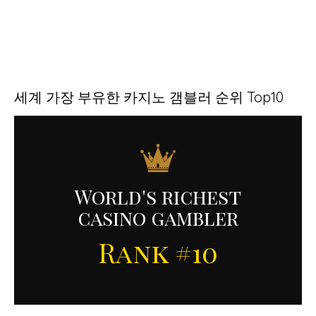
세계 가장 부유한 카지노 갬블러 순위 Top10
World's richest
casino gambler
Rank #10