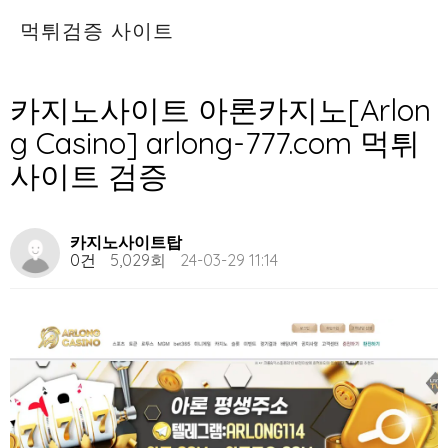
먹튀검증 사이트
카지노사이트 아론카지노[Arlon
g Casino] arlong-777.com 먹튀
사이트 검증
카지노사이트탑
0건
5,029회
24-03-29 11:14