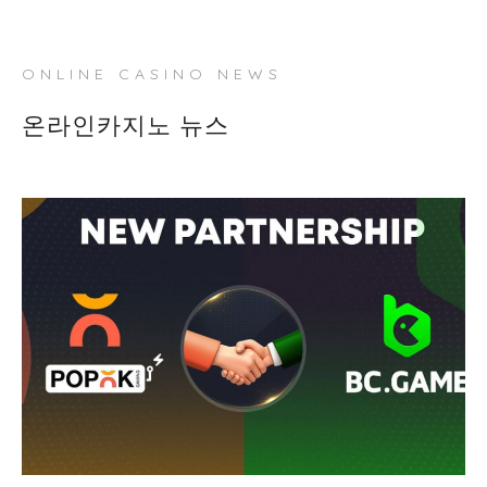
ONLINE CASINO NEWS
온라인카지노 뉴스