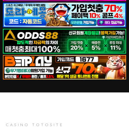
CASINO TOTOSITE