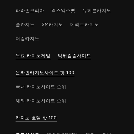
파라존코리아
엑스엑스벳
뉴헤븐카지노
솔카지노
SM카지노
메리트카지노
더킹카지노
무료 카지노게임
먹튀검증사이트
온라인카지노사이트 핫 100
국내 카지노사이트 순위
해외 카지노사이트 순위
카지노 호텔 핫 100