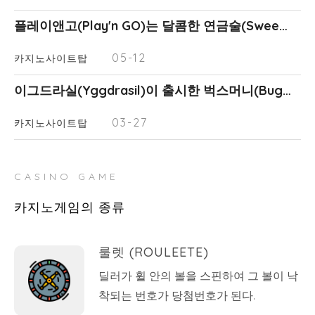
플레이앤고(Play'n GO)는 달콤한 연금술(Swee…
05-12
카지노사이트탑
이그드라실(Yggdrasil)이 출시한 벅스머니(Bug…
03-27
카지노사이트탑
CASINO GAME
카지노게임의 종류
룰렛 (ROULEETE)
딜러가 휠 안의 볼을 스핀하여 그 볼이 낙
착되는 번호가 당첨번호가 된다.