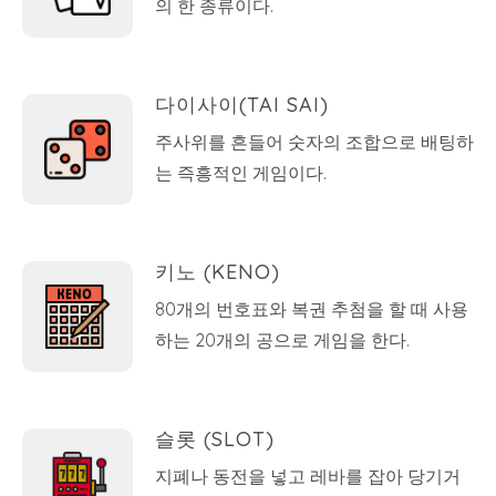
의 한 종류이다.
다이사이(TAI SAI)
주사위를 흔들어 숫자의 조합으로 배팅하
는 즉흥적인 게임이다.
키노 (KENO)
80개의 번호표와 복권 추첨을 할 때 사용
하는 20개의 공으로 게임을 한다.
슬롯 (SLOT)
지폐나 동전을 넣고 레바를 잡아 당기거