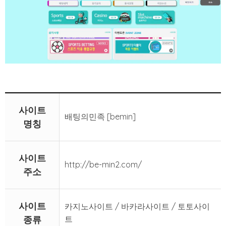
사이트
배팅의민족 [bemin]
명칭
사이트
http://be-min2.com/
주소
사이트
카지노사이트 / 바카라사이트 / 토토사이
종류
트