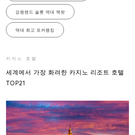
강원랜드 슬롯 역대 잭팟
역대 최고 포커랭킹
카지노 호텔
세계에서 가장 화려한 카지노 리조트 호텔
TOP21