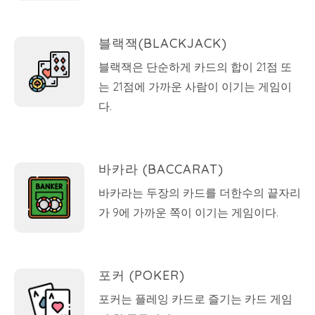
블랙잭(BLACKJACK)
블랙잭은 단순하게 카드의 합이 21점 또
는 21점에 가까운 사람이 이기는 게임이
다.
바카라 (BACCARAT)
바카라는 두장의 카드를 더한수의 끝자리
가 9에 가까운 쪽이 이기는 게임이다.
포커 (POKER)
포커는 플레잉 카드로 즐기는 카드 게임