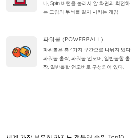
나, Spin 버턴을 눌러서 앞 화면의 회전하
는 그림의 무늬를 일치 시키는 게임
파워볼 (POWERBALL)
파워볼은 총 4가지 구간으로 나눠져 있다.
파워볼 홀짝, 파워볼 언오버, 일반볼합 홀
짝, 일반볼합 언오버로 구성되어 있다.
세계 가장 부유한 카지노 갬블러 순위 Top10