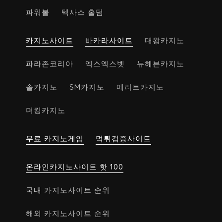
파워볼
텍사스 홀덤
카지노사이트
바카라사이트
대왕카지노
파라존코리아
엑스엑스벳
뉴헤븐카지노
솔카지노
SM카지노
메리트카지노
더킹카지노
무료 카지노게임
먹튀검증사이트
온라인카지노사이트 핫 100
국내 카지노사이트 순위
해외 카지노사이트 순위