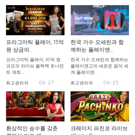
프라그마틱 플레이, 15억
한국 가수 오세린과 함
원 상금의…
께하는 플레이앤…
프라그마틱 플레이, 45억 원
한국 가수 오세린과 함께하는
규모의 라이브 블랙잭 토너먼
플레이앤고의 새로운 음악 세
트 개최 …
계 플레이앤…
06-27
06-25
최고관리자
최고관리자
환상적인 승수를 갖춘
크레이지 파친코 라이브