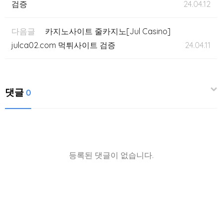
검증
24.04.12
다음글
카지노사이트 줄카지노[Jul Casino]
julca02.com 먹튀사이트 검증
24.04.11
댓글
0
등록된 댓글이 없습니다.