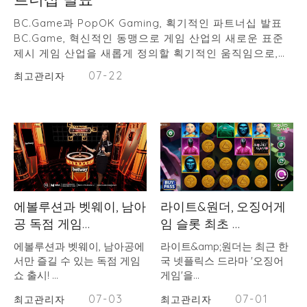
BC.Game과 PopOK Gaming, 획기적인 파트너십 발표
BC.Game, 혁신적인 동맹으로 게임 산업의 새로운 표준
제시 게임 산업을 새롭게 정의할 획기적인 움직임으로,
BC.Game과 PopOK Gaming이 혁신적인 파트너십을 발
07-22
최고관리자
표했습니다. 이 전략적 동맹은 두 브랜드의 강점을 결합하
여 향상된 게임 경험과 혁신적인 콘텐츠를 제공할 것을 약
속합니다. BC.Game과 PopOK Gaming의 혁신적인 협
력, 온라…
에볼루션과 벳웨이, 남아
라이트&원더, 오징어게
공 독점 게임…
임 슬롯 최초 …
에볼루션과 벳웨이, 남아공에
라이트&amp;원더는 최근 한
서만 즐길 수 있는 독점 게임
국 넷플릭스 드라마 '오징어
쇼 출시! …
게임'을…
07-03
07-01
최고관리자
최고관리자