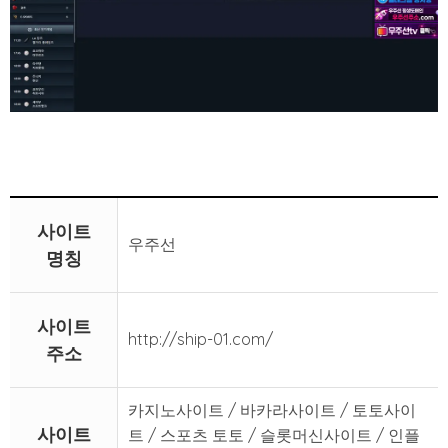
사이트
우주선
명칭
사이트
http://ship-01.com/
주소
카지노사이트 / 바카라사이트 / 토토사이
사이트
트 / 스포츠 토토 / 슬롯머신사이트 / 인플