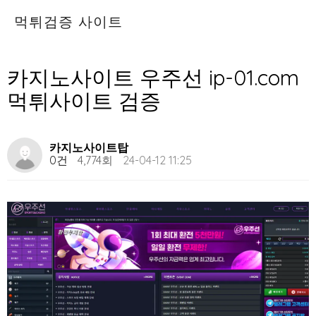
먹튀검증 사이트
카지노사이트 우주선 ip-01.com
먹튀사이트 검증
카지노사이트탑
0건
4,774회
24-04-12 11:25