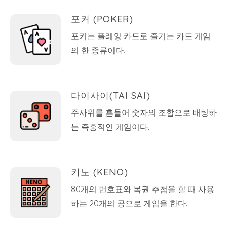
포커 (POKER)
포커는 플레잉 카드로 즐기는 카드 게임
의 한 종류이다.
다이사이(TAI SAI)
주사위를 흔들어 숫자의 조합으로 배팅하
는 즉흥적인 게임이다.
키노 (KENO)
80개의 번호표와 복권 추첨을 할 때 사용
하는 20개의 공으로 게임을 한다.