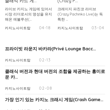
클래식 카드 게…
(Crazy P…
라이브 카지노 게임에 있어서
크레이지 파친코 라이브
시장 리더로서의 명성을 유지
(Crazy Pachinko Live)는 독
해온 에볼루션(…
특한 …
04-18
03-04
카지노사이트탑
카지노사이트탑
프라이빗 라운지 바카라(Privé Lounge Bacc…
02-13
카지노사이트탑
클래식 버전과 현대 버전의 조합을 제공하는 흥미로
운 카…
02-08
카지노사이트탑
가장 인기 있는 카지노 크래시 게임(Crash Game…