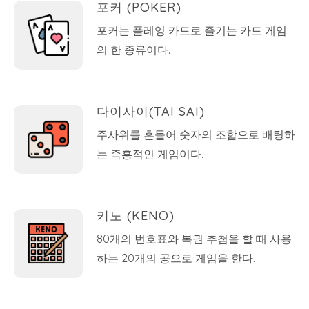
포커 (POKER)
포커는 플레잉 카드로 즐기는 카드 게임
의 한 종류이다.
다이사이(TAI SAI)
주사위를 흔들어 숫자의 조합으로 배팅하
는 즉흥적인 게임이다.
키노 (KENO)
80개의 번호표와 복권 추첨을 할 때 사용
하는 20개의 공으로 게임을 한다.