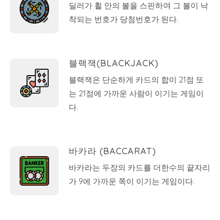
딜러가 휠 안의 볼을 스핀하여 그 볼이 낙
착되는 번호가 당첨번호가 된다.
블랙잭(BLACKJACK)
블랙잭은 단순하게 카드의 합이 21점 또
는 21점에 가까운 사람이 이기는 게임이
다.
바카라 (BACCARAT)
바카라는 두장의 카드를 더한수의 끝자리
가 9에 가까운 쪽이 이기는 게임이다.