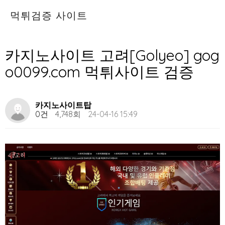
먹튀검증 사이트
카지노사이트 고려[Golyeo] gog
o0099.com 먹튀사이트 검증
카지노사이트탑
0건
4,748회
24-04-16 15:49