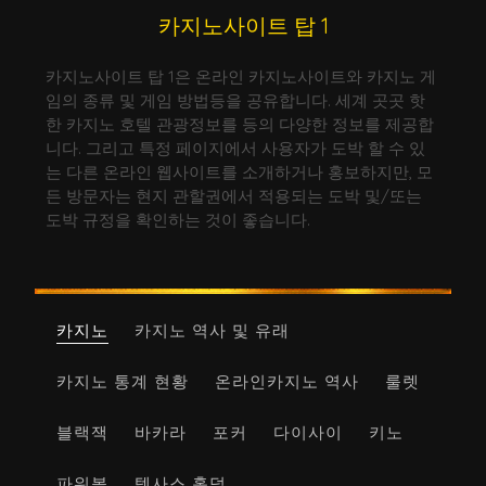
카지노사이트 탑 1
카지노사이트 탑 1은 온라인 카지노사이트와 카지노 게
임의 종류 및 게임 방법등을 공유합니다. 세계 곳곳 핫
한 카지노 호텔 관광정보를 등의 다양한 정보를 제공합
니다. 그리고 특정 페이지에서 사용자가 도박 할 수 있
는 다른 온라인 웹사이트를 소개하거나 홍보하지만, 모
든 방문자는 현지 관할권에서 적용되는 도박 및/또는
도박 규정을 확인하는 것이 좋습니다.
카지노
카지노 역사 및 유래
카지노 통계 현황
온라인카지노 역사
룰렛
블랙잭
바카라
포커
다이사이
키노
파워볼
텍사스 홀덤