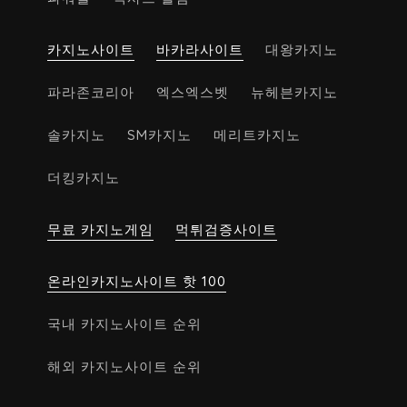
카지노사이트
바카라사이트
대왕카지노
파라존코리아
엑스엑스벳
뉴헤븐카지노
솔카지노
SM카지노
메리트카지노
더킹카지노
무료 카지노게임
먹튀검증사이트
온라인카지노사이트 핫 100
국내 카지노사이트 순위
해외 카지노사이트 순위