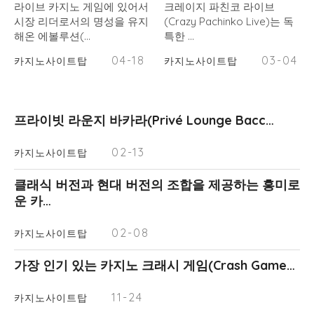
라이브 카지노 게임에 있어서
크레이지 파친코 라이브
시장 리더로서의 명성을 유지
(Crazy Pachinko Live)는 독
해온 에볼루션(…
특한 …
04-18
03-04
카지노사이트탑
카지노사이트탑
프라이빗 라운지 바카라(Privé Lounge Bacc…
02-13
카지노사이트탑
클래식 버전과 현대 버전의 조합을 제공하는 흥미로
운 카…
02-08
카지노사이트탑
가장 인기 있는 카지노 크래시 게임(Crash Game…
11-24
카지노사이트탑