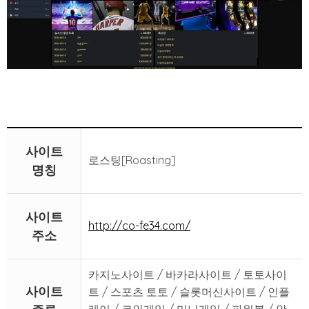
사이트
로스팅[Roasting]
명칭
사이트
http://co-fe34.com/
주소
카지노사이트 / 바카라사이트 / 토토사이
사이트
트 / 스포츠 토토 / 슬롯머신사이트 / 인플