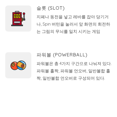
슬롯 (SLOT)
지폐나 동전을 넣고 레바를 잡아 당기거
나, Spin 버턴을 눌러서 앞 화면의 회전하
는 그림의 무늬를 일치 시키는 게임
파워볼 (POWERBALL)
파워볼은 총 4가지 구간으로 나눠져 있다.
파워볼 홀짝, 파워볼 언오버, 일반볼합 홀
짝, 일반볼합 언오버로 구성되어 있다.