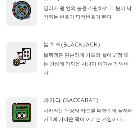
딜러가 휠 안의 볼을 스핀하여 그 볼이 낙
착되는 번호가 당첨번호가 된다.
블랙잭(BLACKJACK)
블랙잭은 단순하게 카드의 합이 21점 또
는 21점에 가까운 사람이 이기는 게임이
다.
바카라 (BACCARAT)
바카라는 두장의 카드를 더한수의 끝자리
가 9에 가까운 쪽이 이기는 게임이다.