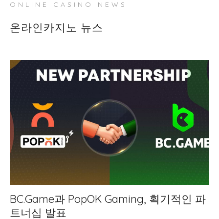
ONLINE CASINO NEWS
온라인카지노 뉴스
BC.Game과 PopOK Gaming, 획기적인 파
트너십 발표