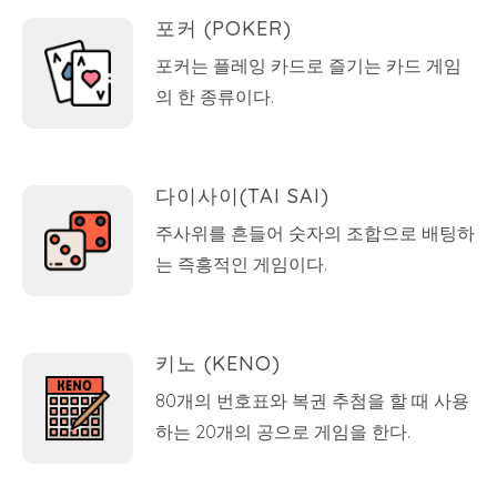
포커 (POKER)
포커는 플레잉 카드로 즐기는 카드 게임
의 한 종류이다.
다이사이(TAI SAI)
주사위를 흔들어 숫자의 조합으로 배팅하
는 즉흥적인 게임이다.
키노 (KENO)
80개의 번호표와 복권 추첨을 할 때 사용
하는 20개의 공으로 게임을 한다.