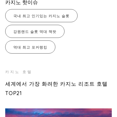
카지노 핫이슈
국내 최고 인기있는 카지노 슬롯
강원랜드 슬롯 역대 잭팟
역대 최고 포커랭킹
카지노 호텔
세계에서 가장 화려한 카지노 리조트 호텔
TOP21