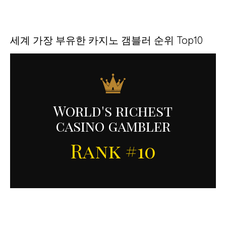
세계 가장 부유한 카지노 갬블러 순위 Top10
World's richest
casino gambler
Rank #10