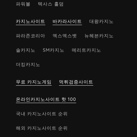
파워볼
텍사스 홀덤
카지노사이트
바카라사이트
대왕카지노
파라존코리아
엑스엑스벳
뉴헤븐카지노
솔카지노
SM카지노
메리트카지노
더킹카지노
무료 카지노게임
먹튀검증사이트
온라인카지노사이트 핫 100
국내 카지노사이트 순위
해외 카지노사이트 순위