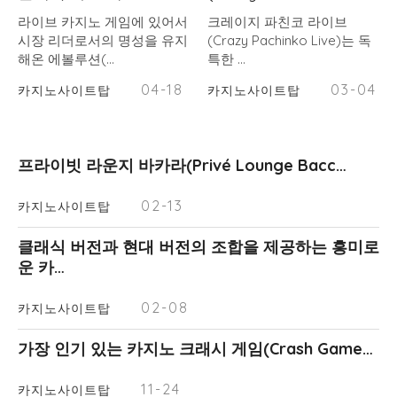
라이브 카지노 게임에 있어서
크레이지 파친코 라이브
시장 리더로서의 명성을 유지
(Crazy Pachinko Live)는 독
해온 에볼루션(…
특한 …
04-18
03-04
카지노사이트탑
카지노사이트탑
프라이빗 라운지 바카라(Privé Lounge Bacc…
02-13
카지노사이트탑
클래식 버전과 현대 버전의 조합을 제공하는 흥미로
운 카…
02-08
카지노사이트탑
가장 인기 있는 카지노 크래시 게임(Crash Game…
11-24
카지노사이트탑