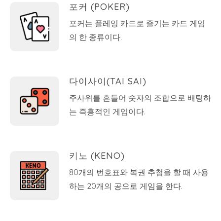
포커 (POKER)
포커는 플레잉 카드로 즐기는 카드 게임
의 한 종류이다.
다이사이(TAI SAI)
주사위를 흔들어 숫자의 조합으로 배팅하
는 즉흥적인 게임이다.
키노 (KENO)
80개의 번호표와 복권 추첨을 할 때 사용
하는 20개의 공으로 게임을 한다.