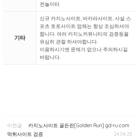
전놀이터
신규 카지노사이트, 바카라사이트, 사설 스
포츠 토토사이트 업체는 항상 조심하셔야
합니다. 여러 카지노커뮤니티의 검증등을
기타
유심히 관찰 하셔야합니다.
이용하시기엔 문제가 없으나 주의하시길
바랍니다.
이전글
카지노사이트 골든런[Golden Run] gd-ru.com
먹튀사이트 검증
24.04.23