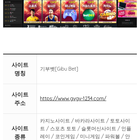
사이트
기부벳[Gibu Bet]
명칭
사이트
https://www.gvgv-1234.com/
주소
카지노사이트 / 바카라사이트 / 토토사이
사이트
트 / 스포츠 토토 / 슬롯머신사이트 / 인플
종류
레이 / 코인게임 / 미니게임 / 파워볼 / 안