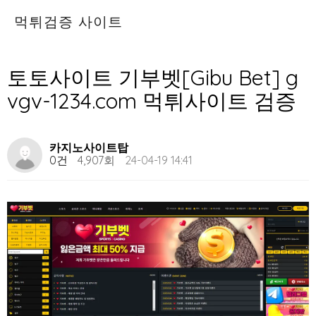
먹튀검증 사이트
토토사이트 기부벳[Gibu Bet] g
vgv-1234.com 먹튀사이트 검증
카지노사이트탑
0건
4,907회
24-04-19 14:41