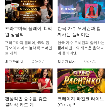
프라그마틱 플레이, 15억
한국 가수 오세린과 함
원 상금의…
께하는 플레이앤…
프라그마틱 플레이, 45억 원
한국 가수 오세린과 함께하는
규모의 라이브 블랙잭 토너먼
플레이앤고의 새로운 음악 세
트 개최 …
계 플레이앤…
06-27
06-25
최고관리자
최고관리자
환상적인 승수를 갖춘
크레이지 파친코 라이브
클래식 카드 게…
(Crazy P…