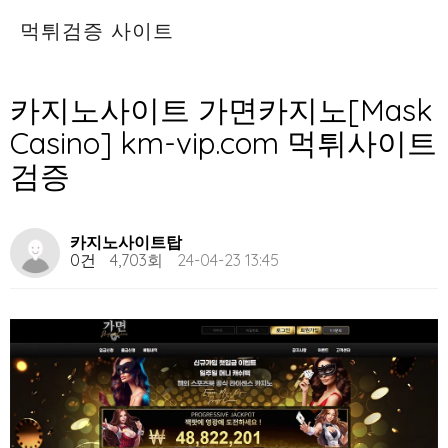
먹튀검증 사이트
카지노사이트 가면카지노[Mask
Casino] km-vip.com 먹튀사이트
검증
카지노사이트탑
0건
4,703회
24-04-23 13:45