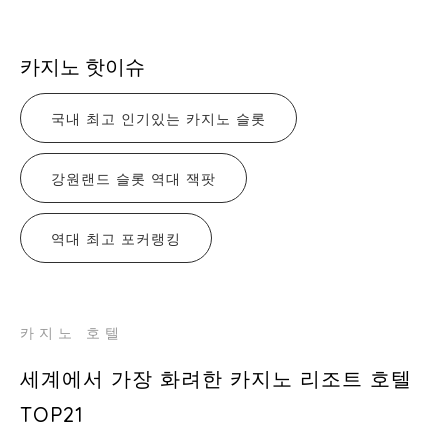
카지노 핫이슈
국내 최고 인기있는 카지노 슬롯
강원랜드 슬롯 역대 잭팟
역대 최고 포커랭킹
카지노 호텔
세계에서 가장 화려한 카지노 리조트 호텔
TOP21