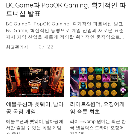
BC.Game과 PopOK Gaming, 획기적인 파
트너십 발표
BC.Game과 PopOK Gaming, 획기적인 파트너십 발표
BC.Game, 혁신적인 동맹으로 게임 산업의 새로운 표준
제시 게임 산업을 새롭게 정의할 획기적인 움직임으로,
BC.Game과 PopOK Gaming이 혁신적인 파트너십을 발
07-22
최고관리자
표했습니다. 이 전략적 동맹은 두 브랜드의 강점을 결합하
여 향상된 게임 경험과 혁신적인 콘텐츠를 제공할 것을 약
속합니다. BC.Game과 PopOK Gaming의 혁신적인 협
력, 온라…
에볼루션과 벳웨이, 남아
라이트&원더, 오징어게
공 독점 게임…
임 슬롯 최초 …
에볼루션과 벳웨이, 남아공에
라이트&amp;원더는 최근 한
서만 즐길 수 있는 독점 게임
국 넷플릭스 드라마 '오징어
쇼 출시! …
게임'을…