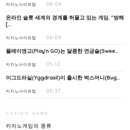
08-09
카지노사이트탑
온라인 슬롯 세계의 경계를 허물고 있는 게임. "방해
[…
06-09
카지노사이트탑
플레이앤고(Play'n GO)는 달콤한 연금술(Swee…
05-12
카지노사이트탑
이그드라실(Yggdrasil)이 출시한 벅스머니(Bug…
03-27
카지노사이트탑
CASINO GAME
카지노게임의 종류