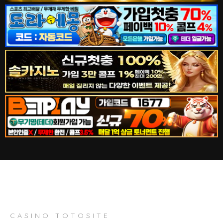
CASINO TOTOSITE