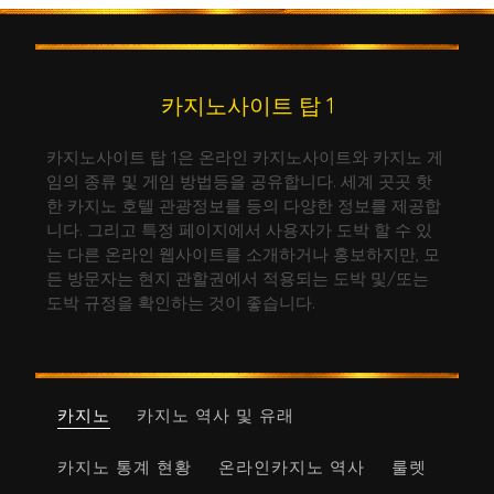
카지노사이트 탑 1
카지노사이트 탑 1은 온라인 카지노사이트와 카지노 게
임의 종류 및 게임 방법등을 공유합니다. 세계 곳곳 핫
한 카지노 호텔 관광정보를 등의 다양한 정보를 제공합
니다. 그리고 특정 페이지에서 사용자가 도박 할 수 있
는 다른 온라인 웹사이트를 소개하거나 홍보하지만, 모
든 방문자는 현지 관할권에서 적용되는 도박 및/또는
도박 규정을 확인하는 것이 좋습니다.
카지노
카지노 역사 및 유래
카지노 통계 현황
온라인카지노 역사
룰렛