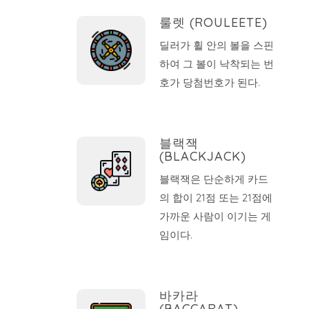
룰렛 (ROULEETE)
딜러가 휠 안의 볼을 스핀
하여 그 볼이 낙착되는 번
호가 당첨번호가 된다.
블랙잭
(BLACKJACK)
블랙잭은 단순하게 카드
의 합이 21점 또는 21점에
가까운 사람이 이기는 게
임이다.
바카라
(BACCARAT)