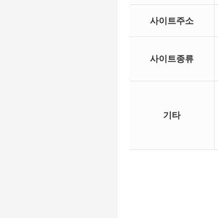
사이트주소
사이트종류
기타