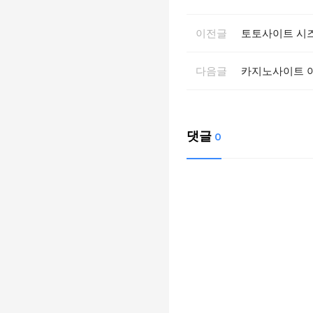
이전글
토토사이트 시즈[S
다음글
카지노사이트 아스
댓글
0