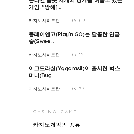
온라인 슬롯 세계의 경계를 허물고 있는
게임. "방해[…
06-09
카지노사이트탑
플레이앤고(Play'n GO)는 달콤한 연금
술(Swee…
05-12
카지노사이트탑
이그드라실(Yggdrasil)이 출시한 벅스
머니(Bug…
03-27
카지노사이트탑
CASINO GAME
카지노게임의 종류