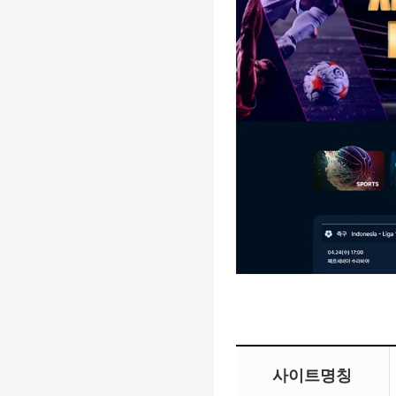
사이트명칭