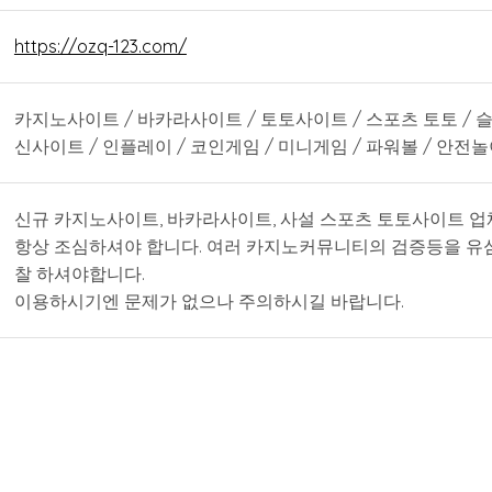
https://ozq-123.com/
카지노사이트 / 바카라사이트 / 토토사이트 / 스포츠 토토 / 
신사이트 / 인플레이 / 코인게임 / 미니게임 / 파워볼 / 안전
신규 카지노사이트, 바카라사이트, 사설 스포츠 토토사이트 
항상 조심하셔야 합니다. 여러 카지노커뮤니티의 검증등을 유
찰 하셔야합니다.
이용하시기엔 문제가 없으나 주의하시길 바랍니다.