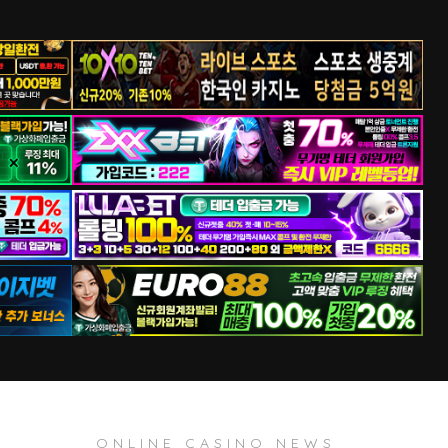
ONLINE CASINO NEWS