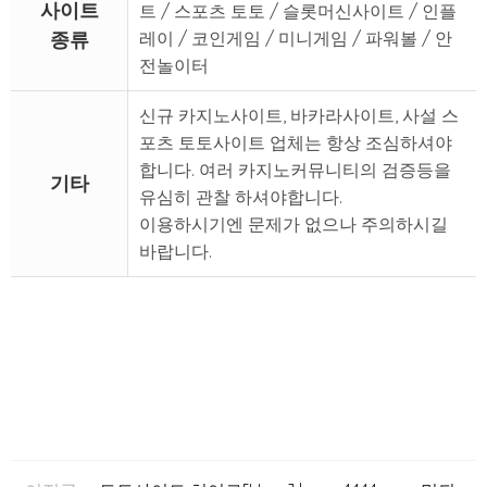
사이트
트 / 스포츠 토토 / 슬롯머신사이트 / 인플
종류
레이 / 코인게임 / 미니게임 / 파워볼 / 안
전놀이터
신규 카지노사이트, 바카라사이트, 사설 스
포츠 토토사이트 업체는 항상 조심하셔야
합니다. 여러 카지노커뮤니티의 검증등을
기타
유심히 관찰 하셔야합니다.
이용하시기엔 문제가 없으나 주의하시길
바랍니다.