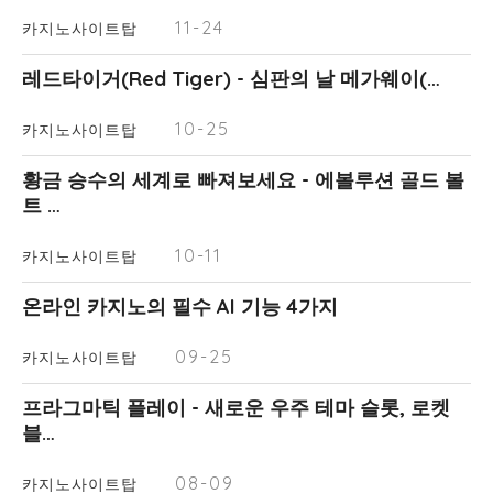
11-24
카지노사이트탑
레드타이거(Red Tiger) - 심판의 날 메가웨이(…
10-25
카지노사이트탑
황금 승수의 세계로 빠져보세요 - 에볼루션 골드 볼
트 …
10-11
카지노사이트탑
온라인 카지노의 필수 AI 기능 4가지
09-25
카지노사이트탑
프라그마틱 플레이 - 새로운 우주 테마 슬롯, 로켓
블…
08-09
카지노사이트탑