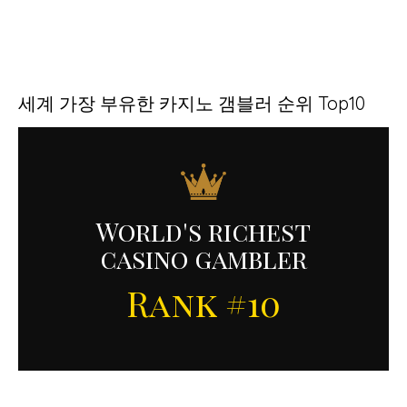
세계 가장 부유한 카지노 갬블러 순위 Top10
World's richest
casino gambler
Rank #10