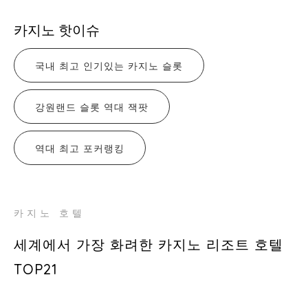
카지노 핫이슈
국내 최고 인기있는 카지노 슬롯
강원랜드 슬롯 역대 잭팟
역대 최고 포커랭킹
카지노 호텔
세계에서 가장 화려한 카지노 리조트 호텔
TOP21