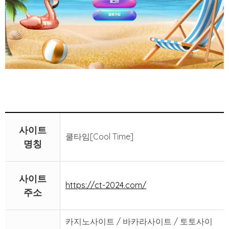
사이트
쿨타임[Cool Time]
명칭
사이트
https://ct-2024.com/
주소
카지노사이트 / 바카라사이트 / 토토사이