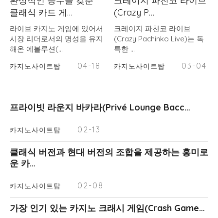
환상적인 승수를 갖춘
크레이지 파친코 라이브
클래식 카드 게…
(Crazy P…
라이브 카지노 게임에 있어서
크레이지 파친코 라이브
시장 리더로서의 명성을 유지
(Crazy Pachinko Live)는 독
해온 에볼루션(…
특한 …
04-18
03-04
카지노사이트탑
카지노사이트탑
프라이빗 라운지 바카라(Privé Lounge Bacc…
02-13
카지노사이트탑
클래식 버전과 현대 버전의 조합을 제공하는 흥미로
운 카…
02-08
카지노사이트탑
가장 인기 있는 카지노 크래시 게임(Crash Game…