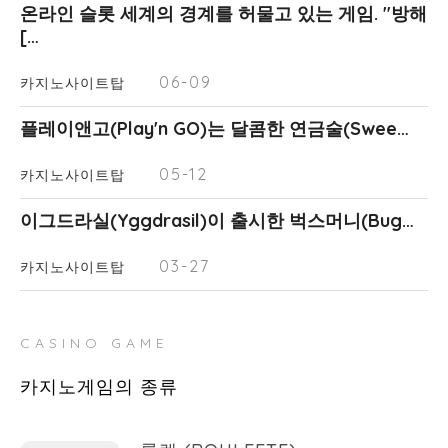
온라인 슬롯 세계의 경계를 허물고 있는 게임. "방해
[…
06-09
카지노사이트탑
플레이앤고(Play'n GO)는 달콤한 연금술(Swee…
05-12
카지노사이트탑
이그드라실(Yggdrasil)이 출시한 벅스머니(Bug…
03-27
카지노사이트탑
CASINO GAME
카지노게임의 종류