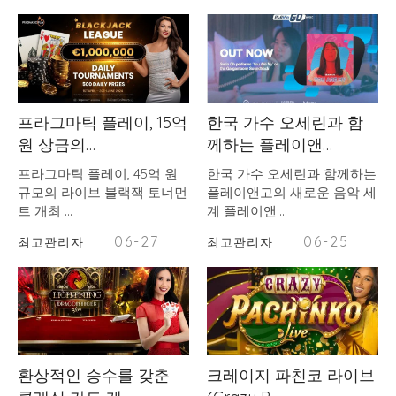
프라그마틱 플레이, 15억
한국 가수 오세린과 함
원 상금의…
께하는 플레이앤…
프라그마틱 플레이, 45억 원
한국 가수 오세린과 함께하는
규모의 라이브 블랙잭 토너먼
플레이앤고의 새로운 음악 세
트 개최 …
계 플레이앤…
06-27
06-25
최고관리자
최고관리자
환상적인 승수를 갖춘
크레이지 파친코 라이브