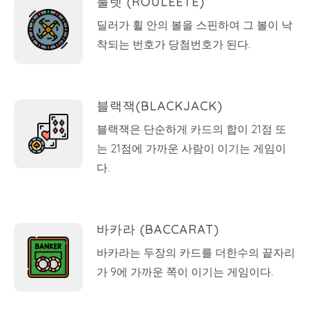
룰렛 (ROULEETE)
딜러가 휠 안의 볼을 스핀하여 그 볼이 낙
착되는 번호가 당첨번호가 된다.
블랙잭(BLACKJACK)
블랙잭은 단순하게 카드의 합이 21점 또
는 21점에 가까운 사람이 이기는 게임이
다.
바카라 (BACCARAT)
바카라는 두장의 카드를 더한수의 끝자리
가 9에 가까운 쪽이 이기는 게임이다.