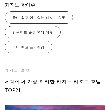
카지노 핫이슈
국내 최고 인기있는 카지노 슬롯
강원랜드 슬롯 역대 잭팟
역대 최고 포커랭킹
카지노 호텔
세계에서 가장 화려한 카지노 리조트 호텔
TOP21