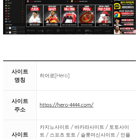
사이트
히어로[Hero]
명칭
사이트
https://hero-4444.com/
주소
카지노사이트 / 바카라사이트 / 토토사이
사이트
트 / 스포츠 토토 / 슬롯머신사이트 / 인플