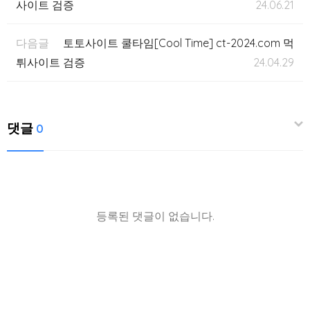
사이트 검증
24.06.21
다음글
토토사이트 쿨타임[Cool Time] ct-2024.com 먹
튀사이트 검증
24.04.29
댓글
0
등록된 댓글이 없습니다.