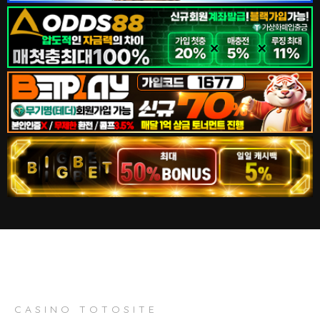
CASINO TOTOSITE