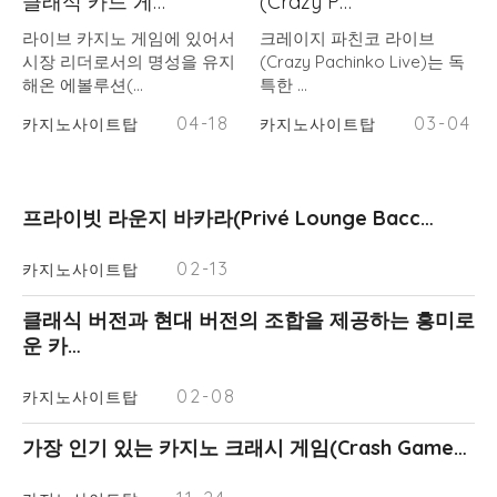
클래식 카드 게…
(Crazy P…
라이브 카지노 게임에 있어서
크레이지 파친코 라이브
시장 리더로서의 명성을 유지
(Crazy Pachinko Live)는 독
해온 에볼루션(…
특한 …
04-18
03-04
카지노사이트탑
카지노사이트탑
프라이빗 라운지 바카라(Privé Lounge Bacc…
02-13
카지노사이트탑
클래식 버전과 현대 버전의 조합을 제공하는 흥미로
운 카…
02-08
카지노사이트탑
가장 인기 있는 카지노 크래시 게임(Crash Game…