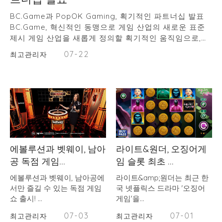
BC.Game과 PopOK Gaming, 획기적인 파트너십 발표
BC.Game, 혁신적인 동맹으로 게임 산업의 새로운 표준
제시 게임 산업을 새롭게 정의할 획기적인 움직임으로,
BC.Game과 PopOK Gaming이 혁신적인 파트너십을 발
07-22
최고관리자
표했습니다. 이 전략적 동맹은 두 브랜드의 강점을 결합하
여 향상된 게임 경험과 혁신적인 콘텐츠를 제공할 것을 약
속합니다. BC.Game과 PopOK Gaming의 혁신적인 협
력, 온라…
에볼루션과 벳웨이, 남아
라이트&원더, 오징어게
공 독점 게임…
임 슬롯 최초 …
에볼루션과 벳웨이, 남아공에
라이트&amp;원더는 최근 한
서만 즐길 수 있는 독점 게임
국 넷플릭스 드라마 '오징어
쇼 출시! …
게임'을…
07-03
07-01
최고관리자
최고관리자