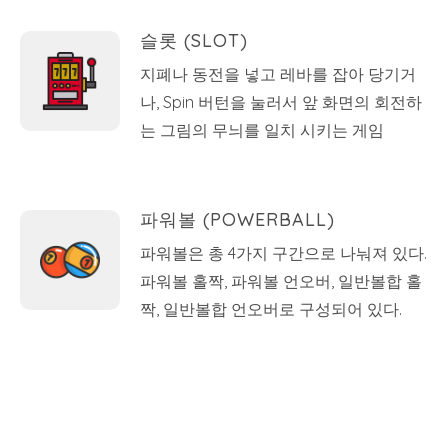
슬롯 (SLOT)
지폐나 동전을 넣고 레바를 잡아 당기거
나, Spin 버턴을 눌러서 앞 화면의 회전하
는 그림의 무늬를 일치 시키는 게임
파워볼 (POWERBALL)
파워볼은 총 4가지 구간으로 나눠져 있다.
파워볼 홀짝, 파워볼 언오버, 일반볼합 홀
짝, 일반볼합 언오버로 구성되어 있다.