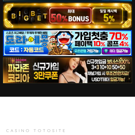
CASINO TOTOSITE