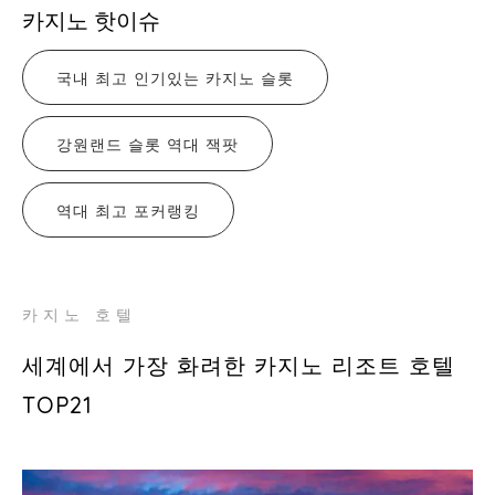
카지노 핫이슈
국내 최고 인기있는 카지노 슬롯
강원랜드 슬롯 역대 잭팟
역대 최고 포커랭킹
카지노 호텔
세계에서 가장 화려한 카지노 리조트 호텔
TOP21