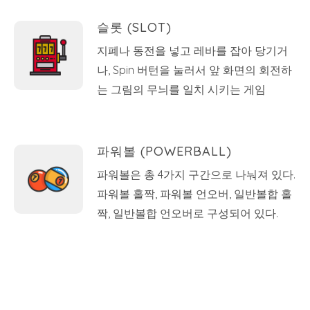
슬롯 (SLOT)
지폐나 동전을 넣고 레바를 잡아 당기거
나, Spin 버턴을 눌러서 앞 화면의 회전하
는 그림의 무늬를 일치 시키는 게임
파워볼 (POWERBALL)
파워볼은 총 4가지 구간으로 나눠져 있다.
파워볼 홀짝, 파워볼 언오버, 일반볼합 홀
짝, 일반볼합 언오버로 구성되어 있다.