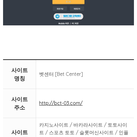
사이트
벳센터 [Bet Center]
명칭
사이트
http://bct-03.com/
주소
카지노사이트 / 바카라사이트 / 토토사이
사이트
트 / 스포츠 토토 / 슬롯머신사이트 / 인플