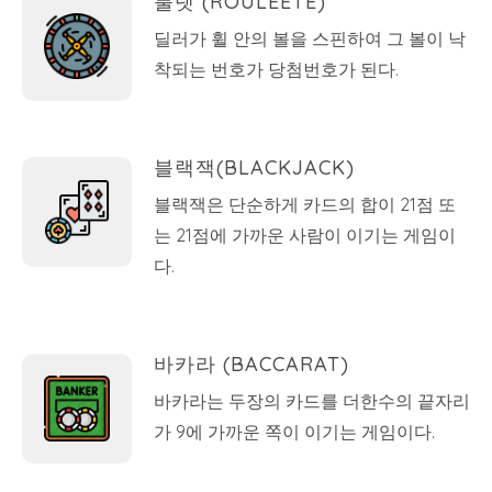
룰렛 (ROULEETE)
딜러가 휠 안의 볼을 스핀하여 그 볼이 낙
착되는 번호가 당첨번호가 된다.
블랙잭(BLACKJACK)
블랙잭은 단순하게 카드의 합이 21점 또
는 21점에 가까운 사람이 이기는 게임이
다.
바카라 (BACCARAT)
바카라는 두장의 카드를 더한수의 끝자리
가 9에 가까운 쪽이 이기는 게임이다.