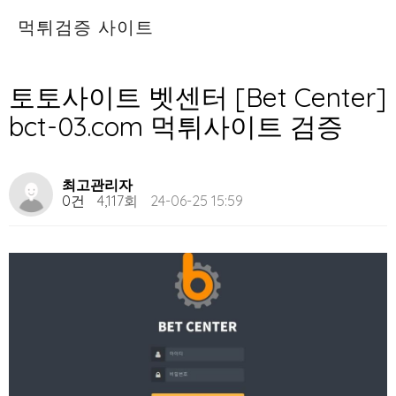
먹튀검증 사이트
토토사이트 벳센터 [Bet Center]
bct-03.com 먹튀사이트 검증
최고관리자
0건
4,117회
24-06-25 15:59