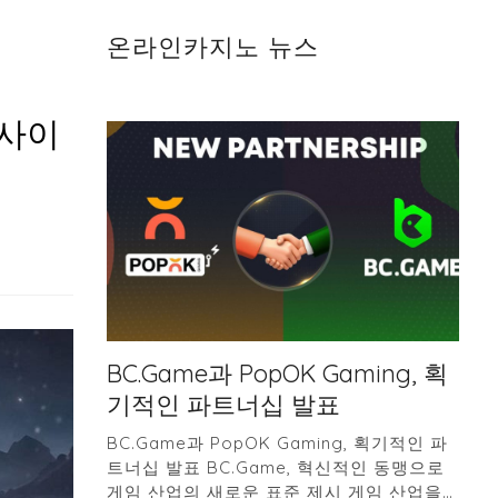
온라인카지노 뉴스
 사이
BC.Game과 PopOK Gaming, 획
기적인 파트너십 발표
BC.Game과 PopOK Gaming, 획기적인 파
트너십 발표 BC.Game, 혁신적인 동맹으로
게임 산업의 새로운 표준 제시 게임 산업을