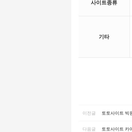
사이트종류
기타
이전글
토토사이트 빅윈 [
다음글
토토사이트 카이 [