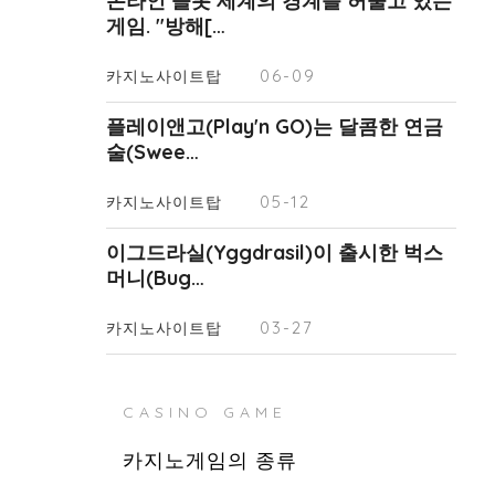
온라인 슬롯 세계의 경계를 허물고 있는
게임. "방해[…
06-09
카지노사이트탑
플레이앤고(Play'n GO)는 달콤한 연금
술(Swee…
05-12
카지노사이트탑
이그드라실(Yggdrasil)이 출시한 벅스
머니(Bug…
03-27
카지노사이트탑
CASINO GAME
카지노게임의 종류