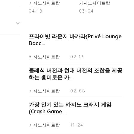
카지노사이트탑
카지노사이트탑
04-18
03-04
프라이빗 라운지 바카라(Privé Lounge
Bacc…
02-13
카지노사이트탑
클래식 버전과 현대 버전의 조합을 제공
하는 흥미로운 카…
02-08
카지노사이트탑
가장 인기 있는 카지노 크래시 게임
(Crash Game…
11-24
카지노사이트탑