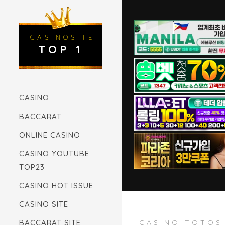
CASINOSITE
TOP 1
CASINO
BACCARAT
ONLINE CASINO
CASINO YOUTUBE
TOP23
CASINO HOT ISSUE
CASINO SITE
CASINO TOTOS
BACCARAT SITE