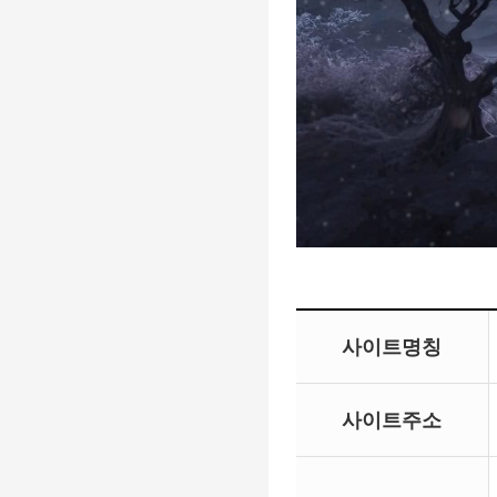
사이트명칭
사이트주소