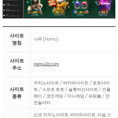
사이트
나무 [Namu]
명칭
사이트
namu26.com
주소
카지노사이트 / 바카라사이트 / 토토사이
사이트
트 / 스포츠 토토 / 슬롯머신사이트 / 인플
종류
레이 / 코인게임 / 미니게임 / 파워볼 / 안
전놀이터
신규 카지노사이트, 바카라사이트, 사설 스