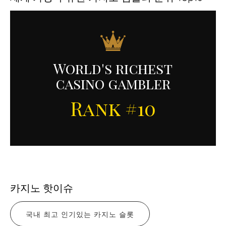
World's richest
casino gambler
Rank #10
카지노 핫이슈
국내 최고 인기있는 카지노 슬롯