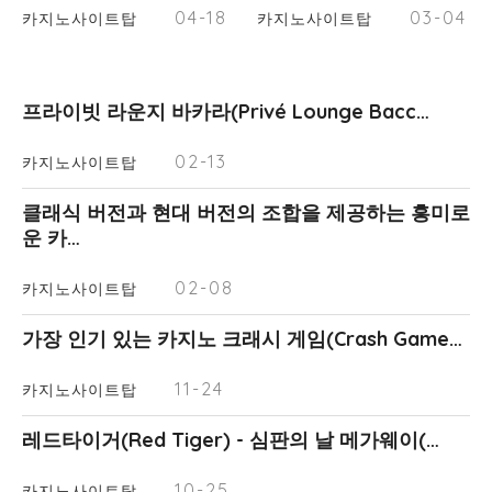
04-18
03-04
카지노사이트탑
카지노사이트탑
프라이빗 라운지 바카라(Privé Lounge Bacc…
02-13
카지노사이트탑
클래식 버전과 현대 버전의 조합을 제공하는 흥미로
운 카…
02-08
카지노사이트탑
가장 인기 있는 카지노 크래시 게임(Crash Game…
11-24
카지노사이트탑
레드타이거(Red Tiger) - 심판의 날 메가웨이(…
10-25
카지노사이트탑