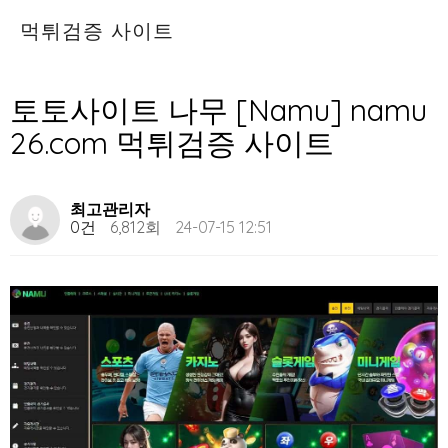
먹튀검증 사이트
토토사이트 나무 [Namu] namu
26.com 먹튀검증 사이트
최고관리자
0건
6,812회
24-07-15 12:51