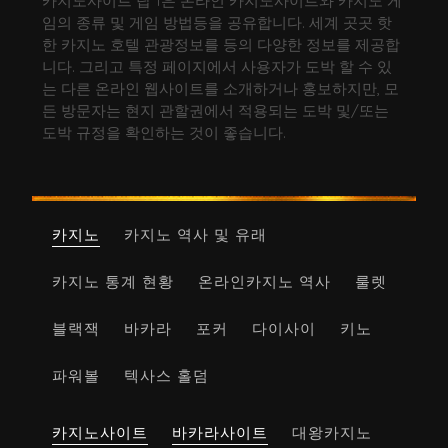
카지노사이트 탑 1은 온라인 카지노사이트와 카지노 게
임의 종류 및 게임 방법등을 공유합니다. 세계 곳곳 핫
한 카지노 호텔 관광정보를 등의 다양한 정보를 제공합
니다. 그리고 특정 페이지에서 사용자가 도박 할 수 있
는 다른 온라인 웹사이트를 소개하거나 홍보하지만, 모
든 방문자는 현지 관할권에서 적용되는 도박 및/또는
도박 규정을 확인하는 것이 좋습니다.
카지노
카지노 역사 및 유래
카지노 통계 현황
온라인카지노 역사
룰렛
블랙잭
바카라
포커
다이사이
키노
파워볼
텍사스 홀덤
카지노사이트
바카라사이트
대왕카지노