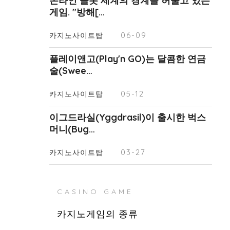
온라인 슬롯 세계의 경계를 허물고 있는
게임. "방해[…
06-09
카지노사이트탑
플레이앤고(Play'n GO)는 달콤한 연금
술(Swee…
05-12
카지노사이트탑
이그드라실(Yggdrasil)이 출시한 벅스
머니(Bug…
03-27
카지노사이트탑
CASINO GAME
카지노게임의 종류