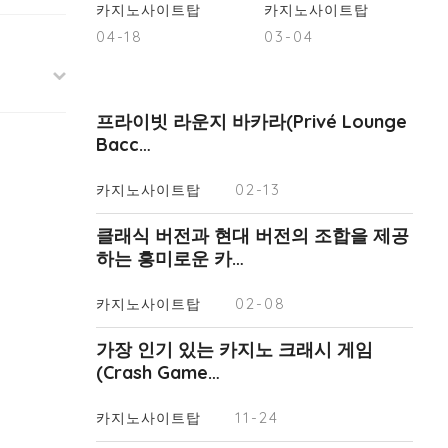
카지노사이트탑
카지노사이트탑
04-18
03-04
프라이빗 라운지 바카라(Privé Lounge
Bacc…
02-13
카지노사이트탑
클래식 버전과 현대 버전의 조합을 제공
하는 흥미로운 카…
02-08
카지노사이트탑
가장 인기 있는 카지노 크래시 게임
(Crash Game…
11-24
카지노사이트탑