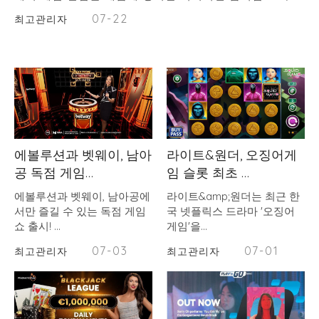
BC.Game과 PopOK Gaming이 혁신적인 파트너십을 발
07-22
최고관리자
표했습니다. 이 전략적 동맹은 두 브랜드의 강점을 결합하
여 향상된 게임 경험과 혁신적인 콘텐츠를 제공할 것을 약
속합니다. BC.Game과 PopOK Gaming의 혁신적인 협
력, 온라…
에볼루션과 벳웨이, 남아
라이트&원더, 오징어게
공 독점 게임…
임 슬롯 최초 …
에볼루션과 벳웨이, 남아공에
라이트&amp;원더는 최근 한
서만 즐길 수 있는 독점 게임
국 넷플릭스 드라마 '오징어
쇼 출시! …
게임'을…
07-03
07-01
최고관리자
최고관리자