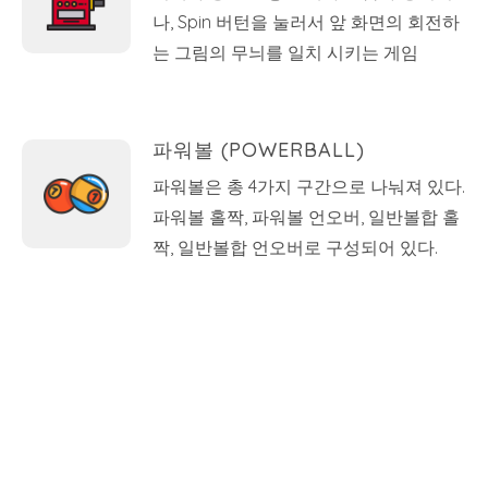
나, Spin 버턴을 눌러서 앞 화면의 회전하
는 그림의 무늬를 일치 시키는 게임
파워볼 (POWERBALL)
파워볼은 총 4가지 구간으로 나눠져 있다.
파워볼 홀짝, 파워볼 언오버, 일반볼합 홀
짝, 일반볼합 언오버로 구성되어 있다.