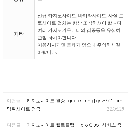
신규 카지노사이트, 바카라사이트, 사설 토
토사이트 업체는 항상 조심하셔야 합니다.
여러 카지노커뮤니티의 검증등을 유심히
기타
관찰 하셔야합니다.
이용하시기엔 문제가 없으나 주의하시길
바랍니다.
이전글
카지노사이트 결승 [gyeolseung] gsw777.com
먹튀사이트 검증
22.06.29
다음글
카지노사이트 헬로클럽 [Hello Club] 서비스 종