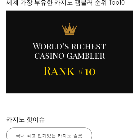
세계 가장 부유한 카지노 갬블러 순위 Top10
World's richest
casino gambler
Rank #10
카지노 핫이슈
국내 최고 인기있는 카지노 슬롯