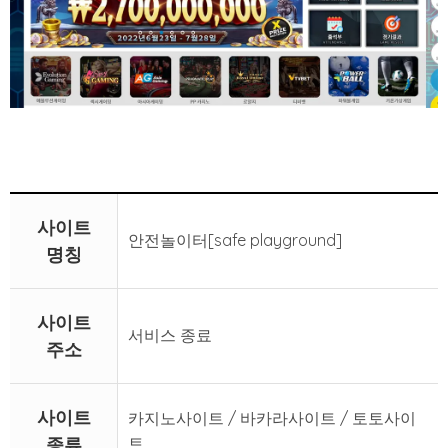
사이트
안전놀이터[safe playground]
명칭
사이트
서비스 종료
주소
사이트
카지노사이트 / 바카라사이트 / 토토사이
종류
트