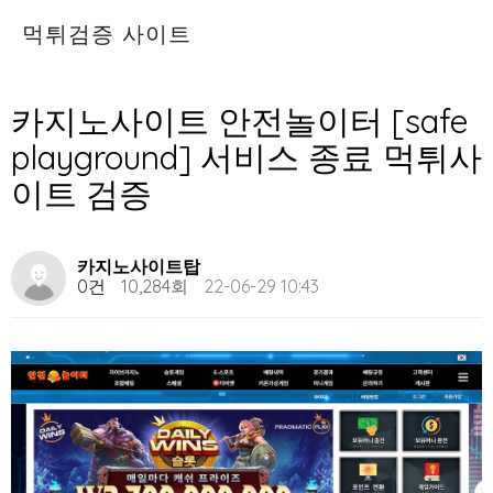
먹튀검증 사이트
카지노사이트 안전놀이터 [safe
playground] 서비스 종료 먹튀사
이트 검증
카지노사이트탑
0건
10,284회
22-06-29 10:43