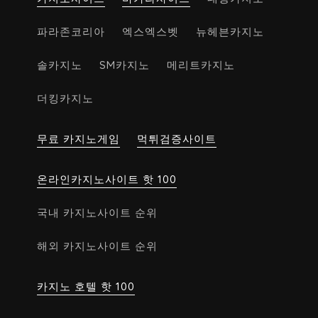
파라존코리아
엑스엑스벳
뉴헤븐카지노
솔카지노
SM카지노
메리트카지노
더킹카지노
무료 카지노게임
먹튀검증사이트
온라인카지노사이트 핫 100
국내 카지노사이트 순위
해외 카지노사이트 순위
카지노 호텔 핫 100