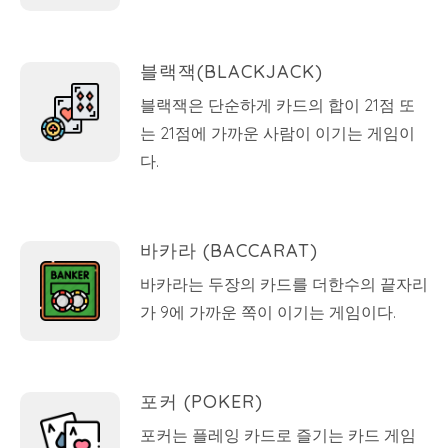
블랙잭(BLACKJACK)
블랙잭은 단순하게 카드의 합이 21점 또
는 21점에 가까운 사람이 이기는 게임이
다.
바카라 (BACCARAT)
바카라는 두장의 카드를 더한수의 끝자리
가 9에 가까운 쪽이 이기는 게임이다.
포커 (POKER)
포커는 플레잉 카드로 즐기는 카드 게임