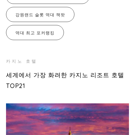
강원랜드 슬롯 역대 잭팟
역대 최고 포커랭킹
카지노 호텔
세계에서 가장 화려한 카지노 리조트 호텔
TOP21