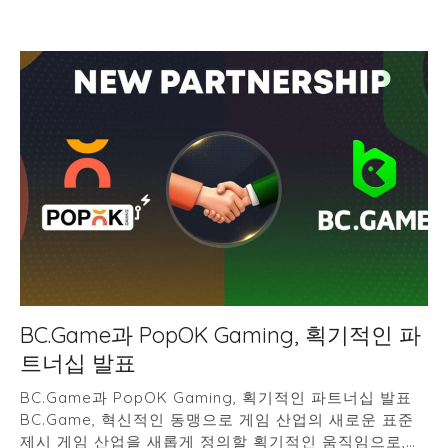
BC.Game과 PopOK Gaming, 획기적인 파
트너십 발표
BC.Game과 PopOK Gaming, 획기적인 파트너십 발표
BC.Game, 혁신적인 동맹으로 게임 산업의 새로운 표준
제시 게임 산업을 새롭게 정의할 획기적인 움직임으로,