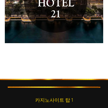
카지노사이트 탑 1