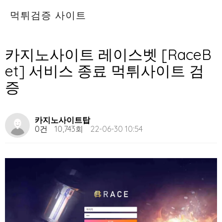
먹튀검증 사이트
카지노사이트 레이스벳 [RaceB
et] 서비스 종료 먹튀사이트 검
증
카지노사이트탑
0건
10,743회
22-06-30 10:54