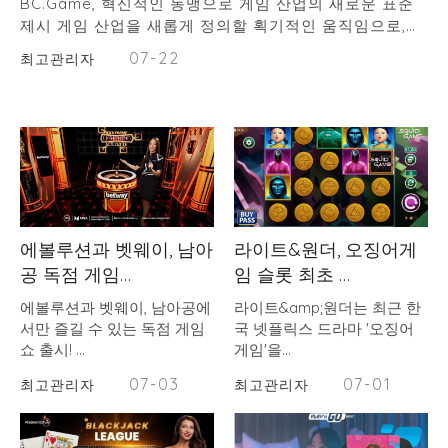
BC.Game, 혁신적인 동맹으로 게임 산업의 새로운 표준
제시 게임 산업을 새롭게 정의할 획기적인 움직임으로,
BC.Game과 PopOK Gaming이 혁신적인 파트너십을 발
07-22
최고관리자
표했습니다. 이 전략적 동맹은 두 브랜드의 강점을 결합하
여 향상된 게임 경험과 혁신적인 콘텐츠를 제공할 것을 약
속합니다. BC.Game과 PopOK Gaming의 혁신적인 협
력, 온라…
에볼루션과 벳웨이, 남아
라이트&원더, 오징어게
공 독점 게임…
임 슬롯 최초 …
에볼루션과 벳웨이, 남아공에
라이트&amp;원더는 최근 한
서만 즐길 수 있는 독점 게임
국 넷플릭스 드라마 '오징어
쇼 출시! …
게임'을…
07-03
07-01
최고관리자
최고관리자