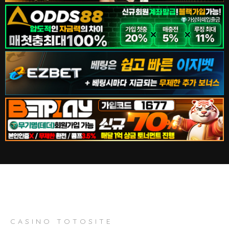
CASINO TOTOSITE