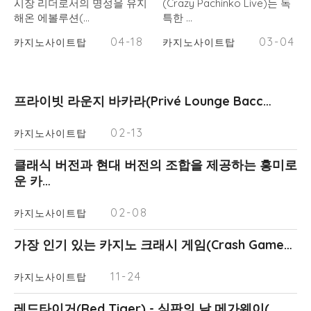
시장 리더로서의 명성을 유지
(Crazy Pachinko Live)는 독
해온 에볼루션(…
특한 …
04-18
03-04
카지노사이트탑
카지노사이트탑
프라이빗 라운지 바카라(Privé Lounge Bacc…
02-13
카지노사이트탑
클래식 버전과 현대 버전의 조합을 제공하는 흥미로
운 카…
02-08
카지노사이트탑
가장 인기 있는 카지노 크래시 게임(Crash Game…
11-24
카지노사이트탑
레드타이거(Red Tiger) - 심판의 날 메가웨이(…