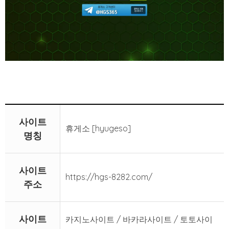
사이트
휴게소 [hyugeso]
명칭
사이트
https://hgs-8282.com/
주소
사이트
카지노사이트 / 바카라사이트 / 토토사이