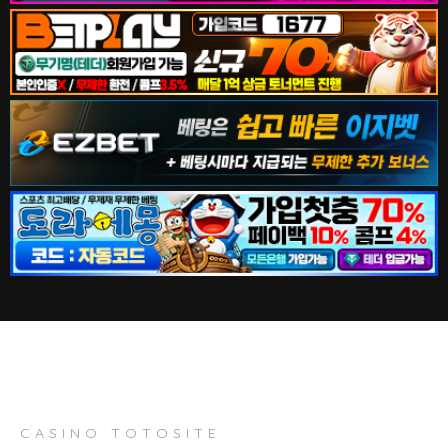
CASINO TOTOSITE