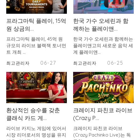
프라그마틱 플레이, 15억
한국 가수 오세린과 함
원 상금의…
께하는 플레이앤…
프라그마틱 플레이, 45억 원
한국 가수 오세린과 함께하는
규모의 라이브 블랙잭 토너먼
플레이앤고의 새로운 음악 세
트 개최 …
계 플레이앤…
06-27
06-25
최고관리자
최고관리자
환상적인 승수를 갖춘
크레이지 파친코 라이브
클래식 카드 게…
(Crazy P…
라이브 카지노 게임에 있어서
크레이지 파친코 라이브
시장 리더로서의 명성을 유지
(Crazy Pachinko Live)는 독