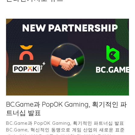
BC.Game과 PopOK Gaming, 획기적인 파
트너십 발표
BC.Game과 PopOK Gaming, 획기적인 파트너십 발표
BC.Game, 혁신적인 동맹으로 게임 산업의 새로운 표준