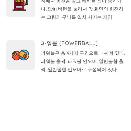
지폐나 동전을 넣고 레바를 잡아 당기거
나, Spin 버턴을 눌러서 앞 화면의 회전하
는 그림의 무늬를 일치 시키는 게임
파워볼 (POWERBALL)
파워볼은 총 4가지 구간으로 나눠져 있다.
파워볼 홀짝, 파워볼 언오버, 일반볼합 홀
짝, 일반볼합 언오버로 구성되어 있다.