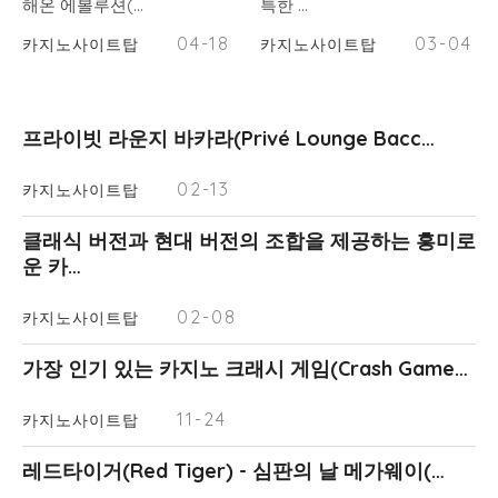
해온 에볼루션(…
특한 …
04-18
03-04
카지노사이트탑
카지노사이트탑
프라이빗 라운지 바카라(Privé Lounge Bacc…
02-13
카지노사이트탑
클래식 버전과 현대 버전의 조합을 제공하는 흥미로
운 카…
02-08
카지노사이트탑
가장 인기 있는 카지노 크래시 게임(Crash Game…
11-24
카지노사이트탑
레드타이거(Red Tiger) - 심판의 날 메가웨이(…