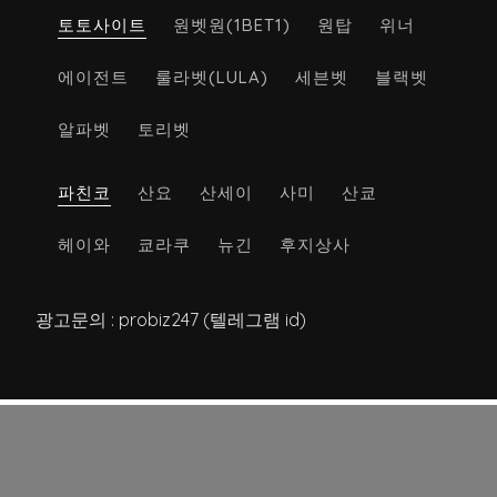
토토사이트
원벳원(1BET1)
원탑
위너
에이전트
룰라벳(LULA)
세븐벳
블랙벳
알파벳
토리벳
파친코
산요
산세이
사미
산쿄
헤이와
쿄라쿠
뉴긴
후지상사
광고문의 : probiz247 (텔레그램 id)