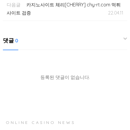
다음글
카지노사이트 체리[CHERRY] chy-rt.com 먹튀
사이트 검증
22.04.11
댓글
0
등록된 댓글이 없습니다.
ONLINE CASINO NEWS