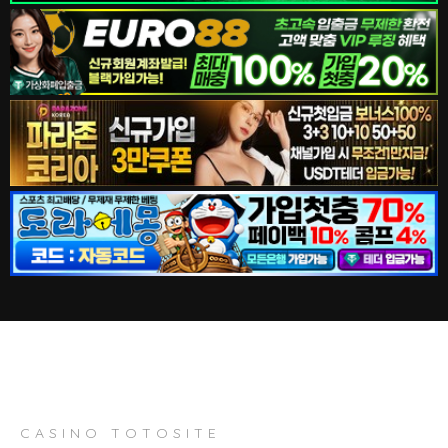
CASINO TOTOSITE