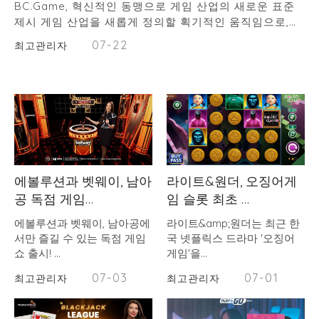
BC.Game, 혁신적인 동맹으로 게임 산업의 새로운 표준
제시 게임 산업을 새롭게 정의할 획기적인 움직임으로,
BC.Game과 PopOK Gaming이 혁신적인 파트너십을 발
07-22
최고관리자
표했습니다. 이 전략적 동맹은 두 브랜드의 강점을 결합하
여 향상된 게임 경험과 혁신적인 콘텐츠를 제공할 것을 약
속합니다. BC.Game과 PopOK Gaming의 혁신적인 협
력, 온라…
에볼루션과 벳웨이, 남아
라이트&원더, 오징어게
공 독점 게임…
임 슬롯 최초 …
에볼루션과 벳웨이, 남아공에
라이트&amp;원더는 최근 한
서만 즐길 수 있는 독점 게임
국 넷플릭스 드라마 '오징어
쇼 출시! …
게임'을…
07-03
07-01
최고관리자
최고관리자