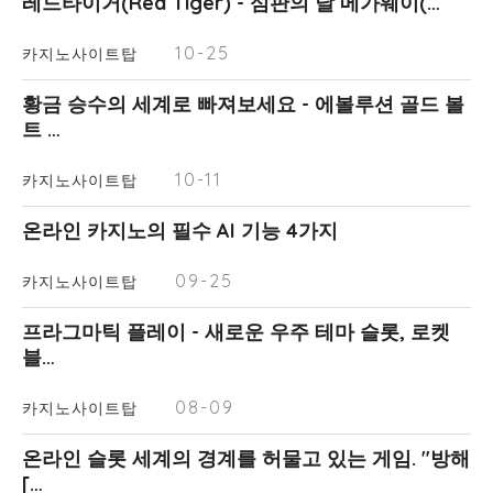
레드타이거(Red Tiger) - 심판의 날 메가웨이(…
10-25
카지노사이트탑
황금 승수의 세계로 빠져보세요 - 에볼루션 골드 볼
트 …
10-11
카지노사이트탑
온라인 카지노의 필수 AI 기능 4가지
09-25
카지노사이트탑
프라그마틱 플레이 - 새로운 우주 테마 슬롯, 로켓
블…
08-09
카지노사이트탑
온라인 슬롯 세계의 경계를 허물고 있는 게임. "방해
[…