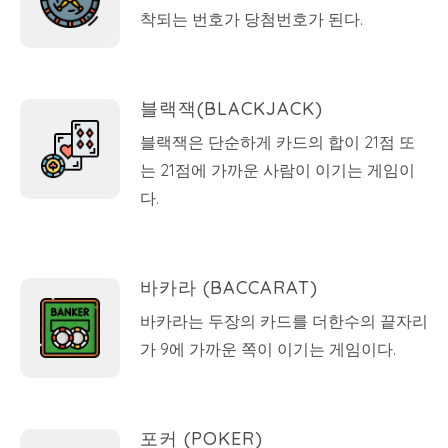
착되는 번호가 당첨번호가 된다.
블랙잭(BLACKJACK)
블랙잭은 단순하게 카드의 합이 21점 또
는 21점에 가까운 사람이 이기는 게임이
다.
바카라 (BACCARAT)
바카라는 두장의 카드를 더한수의 끝자리
가 9에 가까운 쪽이 이기는 게임이다.
포커 (POKER)