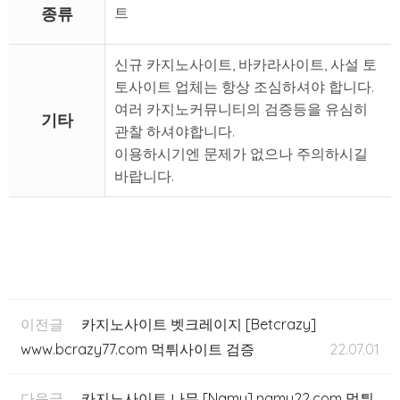
종류
트
신규 카지노사이트, 바카라사이트, 사설 토
토사이트 업체는 항상 조심하셔야 합니다.
여러 카지노커뮤니티의 검증등을 유심히
기타
관찰 하셔야합니다.
이용하시기엔 문제가 없으나 주의하시길
바랍니다.
이전글
카지노사이트 벳크레이지 [Betcrazy]
www.bcrazy77.com 먹튀사이트 검증
22.07.01
다음글
카지노사이트 나무 [Namu] namu22.com 먹튀