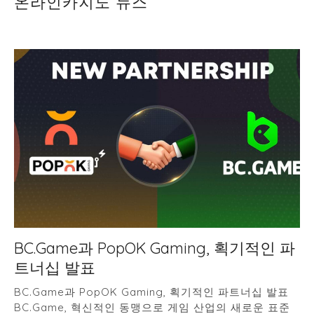
온라인카지노 뉴스
BC.Game과 PopOK Gaming, 획기적인 파
트너십 발표
BC.Game과 PopOK Gaming, 획기적인 파트너십 발표
BC.Game, 혁신적인 동맹으로 게임 산업의 새로운 표준