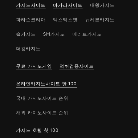
카지노사이트
바카라사이트
대왕카지노
파라존코리아
엑스엑스벳
뉴헤븐카지노
솔카지노
SM카지노
메리트카지노
더킹카지노
무료 카지노게임
먹튀검증사이트
온라인카지노사이트 핫 100
국내 카지노사이트 순위
해외 카지노사이트 순위
카지노 호텔 핫 100