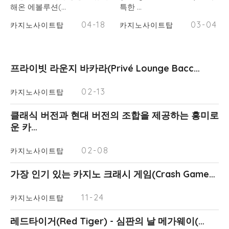
해온 에볼루션(…
특한 …
04-18
03-04
카지노사이트탑
카지노사이트탑
프라이빗 라운지 바카라(Privé Lounge Bacc…
02-13
카지노사이트탑
클래식 버전과 현대 버전의 조합을 제공하는 흥미로
운 카…
02-08
카지노사이트탑
가장 인기 있는 카지노 크래시 게임(Crash Game…
11-24
카지노사이트탑
레드타이거(Red Tiger) - 심판의 날 메가웨이(…