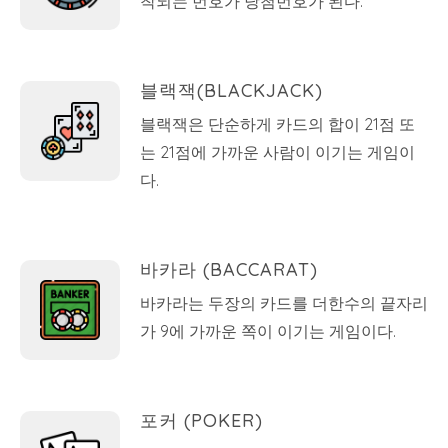
착되는 번호가 당첨번호가 된다.
블랙잭(BLACKJACK)
블랙잭은 단순하게 카드의 합이 21점 또
는 21점에 가까운 사람이 이기는 게임이
다.
바카라 (BACCARAT)
바카라는 두장의 카드를 더한수의 끝자리
가 9에 가까운 쪽이 이기는 게임이다.
포커 (POKER)