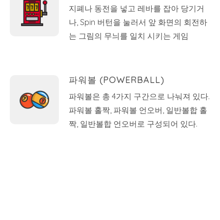
지폐나 동전을 넣고 레바를 잡아 당기거
나, Spin 버턴을 눌러서 앞 화면의 회전하
는 그림의 무늬를 일치 시키는 게임
파워볼 (POWERBALL)
파워볼은 총 4가지 구간으로 나눠져 있다.
파워볼 홀짝, 파워볼 언오버, 일반볼합 홀
짝, 일반볼합 언오버로 구성되어 있다.