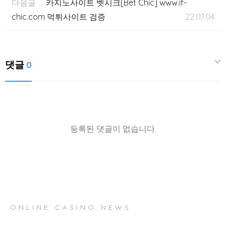
다음글
카지노사이트 벳시크[Bet Chic] www.if-
chic.com 먹튀사이트 검증
22.07.04
댓글
0
등록된 댓글이 없습니다.
ONLINE CASINO NEWS