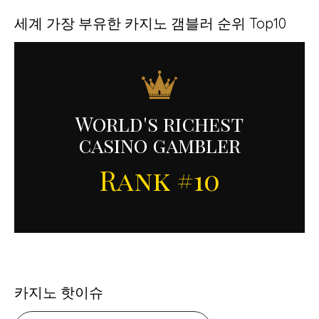
세계 가장 부유한 카지노 갬블러 순위 Top10
World's richest
casino gambler
Rank #10
카지노 핫이슈