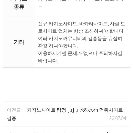
종류
트
신규 카지노사이트, 바카라사이트, 사설 토
토사이트 업체는 항상 조심하셔야 합니다.
여러 카지노커뮤니티의 검증등을 유심히
기타
관찰 하셔야합니다.
이용하시기엔 문제가 없으나 주의하시길
바랍니다.
이전글
카지노사이트 탐정 [tj] tj-789.com 먹튀사이트
검증
22.07.04