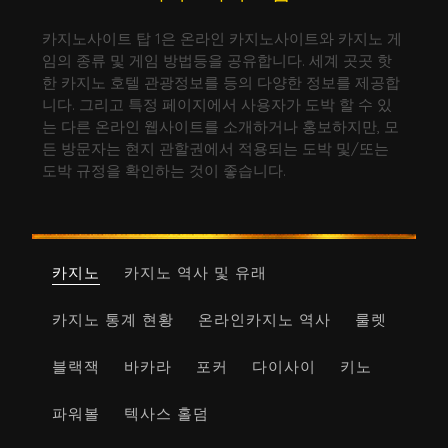
카지노사이트 탑 1은 온라인 카지노사이트와 카지노 게
임의 종류 및 게임 방법등을 공유합니다. 세계 곳곳 핫
한 카지노 호텔 관광정보를 등의 다양한 정보를 제공합
니다. 그리고 특정 페이지에서 사용자가 도박 할 수 있
는 다른 온라인 웹사이트를 소개하거나 홍보하지만, 모
든 방문자는 현지 관할권에서 적용되는 도박 및/또는
도박 규정을 확인하는 것이 좋습니다.
카지노
카지노 역사 및 유래
카지노 통계 현황
온라인카지노 역사
룰렛
블랙잭
바카라
포커
다이사이
키노
파워볼
텍사스 홀덤