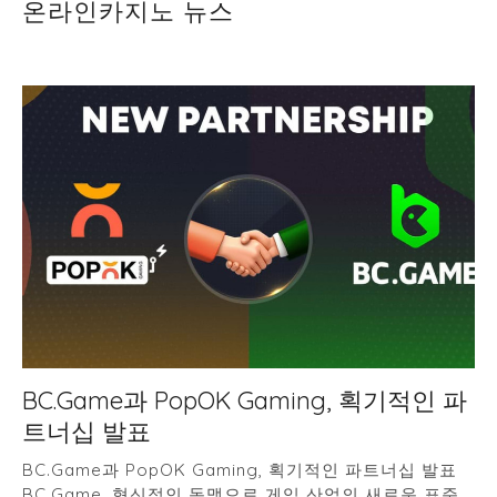
온라인카지노 뉴스
BC.Game과 PopOK Gaming, 획기적인 파
트너십 발표
BC.Game과 PopOK Gaming, 획기적인 파트너십 발표
BC.Game, 혁신적인 동맹으로 게임 산업의 새로운 표준