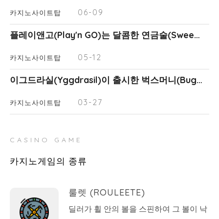
06-09
카지노사이트탑
플레이앤고(Play'n GO)는 달콤한 연금술(Swee…
05-12
카지노사이트탑
이그드라실(Yggdrasil)이 출시한 벅스머니(Bug…
03-27
카지노사이트탑
CASINO GAME
카지노게임의 종류
룰렛 (ROULEETE)
딜러가 휠 안의 볼을 스핀하여 그 볼이 낙