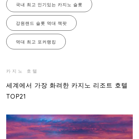
국내 최고 인기있는 카지노 슬롯
강원랜드 슬롯 역대 잭팟
역대 최고 포커랭킹
카지노 호텔
세계에서 가장 화려한 카지노 리조트 호텔
TOP21