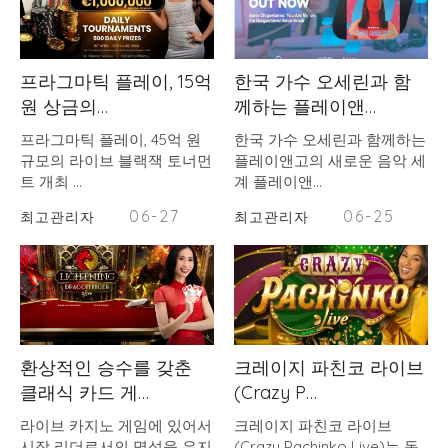
프라그마틱 플레이, 15억
한국 가수 오세린과 함
원 상금의…
께하는 플레이앤…
프라그마틱 플레이, 45억 원
한국 가수 오세린과 함께하는
규모의 라이브 블랙잭 토너먼
플레이앤고의 새로운 음악 세
트 개최 …
계 플레이앤…
06-27
06-25
최고관리자
최고관리자
환상적인 승수를 갖춘
크레이지 파친코 라이브
클래식 카드 게…
(Crazy P…
라이브 카지노 게임에 있어서
크레이지 파친코 라이브
시장 리더로서의 명성을 유지
(Crazy Pachinko Live)는 독