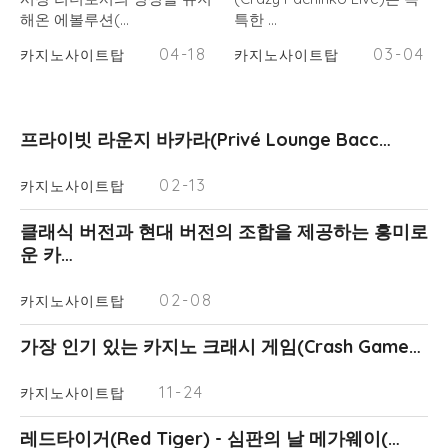
해온 에볼루션(…
특한 …
04-18
03-04
카지노사이트탑
카지노사이트탑
프라이빗 라운지 바카라(Privé Lounge Bacc…
02-13
카지노사이트탑
클래식 버전과 현대 버전의 조합을 제공하는 흥미로
운 카…
02-08
카지노사이트탑
가장 인기 있는 카지노 크래시 게임(Crash Game…
11-24
카지노사이트탑
레드타이거(Red Tiger) - 심판의 날 메가웨이(…