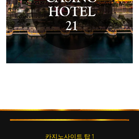
카지노사이트 탑 1