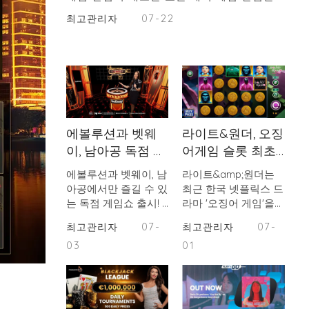
새롭게 정의할 획기적인 움직임으로,
07-22
최고관리자
BC.Game과 PopOK Gaming이 혁신적인
파트너십을 발표했습니다. 이 전략적 동맹은
두 브랜드의 강점을 결합하여 향상된 게임
경험과 혁신적인 콘텐츠를 제공할 것을 약속
합니다. BC.Game과 PopOK Gaming의 혁
신적인 협력, 온라…
에볼루션과 벳웨
라이트&원더, 오징
이, 남아공 독점 게
어게임 슬롯 최초
임…
…
에볼루션과 벳웨이, 남
라이트&amp;원더는
아공에서만 즐길 수 있
최근 한국 넷플릭스 드
는 독점 게임쇼 출시! …
라마 '오징어 게임'을…
07-
07-
최고관리자
최고관리자
03
01