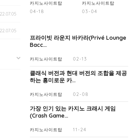
카지노사이트탑
카지노사이트탑
04-18
03-04
22.07.05
22.07.05
프라이빗 라운지 바카라(Privé Lounge
Bacc…
02-13
카지노사이트탑
클래식 버전과 현대 버전의 조합을 제공
하는 흥미로운 카…
02-08
카지노사이트탑
가장 인기 있는 카지노 크래시 게임
(Crash Game…
11-24
카지노사이트탑