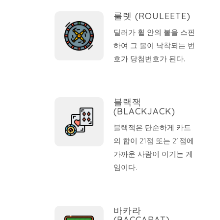
룰렛 (ROULEETE)
딜러가 휠 안의 볼을 스핀
하여 그 볼이 낙착되는 번
호가 당첨번호가 된다.
블랙잭
(BLACKJACK)
블랙잭은 단순하게 카드
의 합이 21점 또는 21점에
가까운 사람이 이기는 게
임이다.
바카라
(BACCARAT)