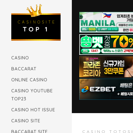
CASINOSITE
TOP 1
CASINO
BACCARAT
ONLINE CASINO
CASINO YOUTUBE
TOP23
CASINO HOT ISSUE
CASINO SITE
CASINO TOTOS
BACCARAT SITE