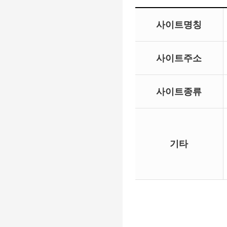
사이트명칭
사이트주소
사이트종류
기타