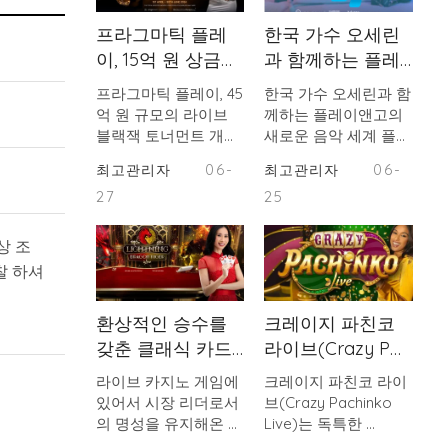
프라그마틱 플레
한국 가수 오세린
이, 15억 원 상금
과 함께하는 플레
의…
이앤…
프라그마틱 플레이, 45
한국 가수 오세린과 함
억 원 규모의 라이브
께하는 플레이앤고의
블랙잭 토너먼트 개최
새로운 음악 세계 플레
…
이앤…
06-
06-
최고관리자
최고관리자
27
25
상 조
찰 하셔
환상적인 승수를
크레이지 파친코
갖춘 클래식 카드
라이브(Crazy P…
게…
라이브 카지노 게임에
크레이지 파친코 라이
있어서 시장 리더로서
브(Crazy Pachinko
의 명성을 유지해온 에
Live)는 독특한 …
볼루션(…