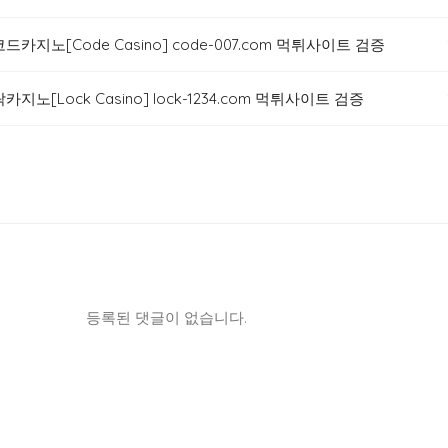
카지노[Code Casino] code-007.com 먹튀사이트 검증
노[Lock Casino] lock-1234.com 먹튀사이트 검증
등록된 댓글이 없습니다.