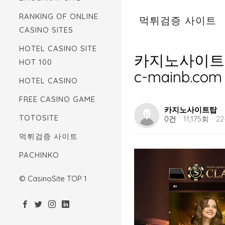
RANKING OF ONLINE
먹튀검증 사이트
CASINO SITES
HOTEL CASINO SITE
카지노사이트 에
HOT 100
c-mainb.c
HOTEL CASINO
FREE CASINO GAME
카지노사이트탑
TOTOSITE
0건
11,175회
22
먹튀검증 사이트
PACHINKO
© CasinoSite TOP 1