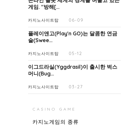
온라인 슬롯 세계의 경계를 허물고 있는
게임. "방해[…
06-09
카지노사이트탑
플레이앤고(Play'n GO)는 달콤한 연금
술(Swee…
05-12
카지노사이트탑
이그드라실(Yggdrasil)이 출시한 벅스
머니(Bug…
03-27
카지노사이트탑
CASINO GAME
카지노게임의 종류