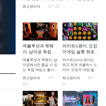
새롭게 정의할 획기적인 움직임으로,
07-22
최고관리자
BC.Game과 PopOK Gaming이 혁신적인
파트너십을 발표했습니다. 이 전략적 동맹은
두 브랜드의 강점을 결합하여 향상된 게임
경험과 혁신적인 콘텐츠를 제공할 것을 약속
합니다. BC.Game과 PopOK Gaming의 혁
신적인 협력, 온라…
에볼루션과 벳웨
라이트&원더, 오징
이, 남아공 독점 게
어게임 슬롯 최초
임…
…
에볼루션과 벳웨이, 남
라이트&amp;원더는
아공에서만 즐길 수 있
최근 한국 넷플릭스 드
는 독점 게임쇼 출시! …
라마 '오징어 게임'을…
07-
07-
최고관리자
최고관리자
03
01