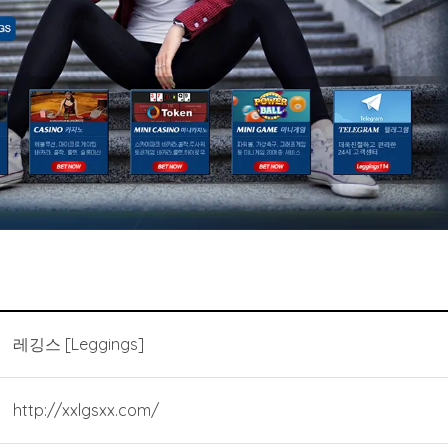
레깅스 [Leggings]
http://xxlgsxx.com/