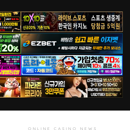
ONLINE CASINO NEWS