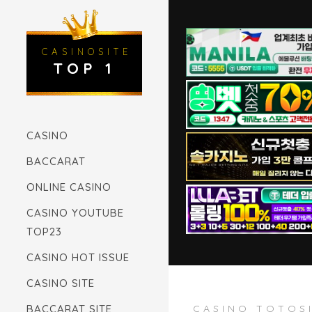
CASINOSITE
TOP 1
CASINO
BACCARAT
ONLINE CASINO
CASINO YOUTUBE
TOP23
CASINO HOT ISSUE
CASINO SITE
CASINO TOTOS
BACCARAT SITE