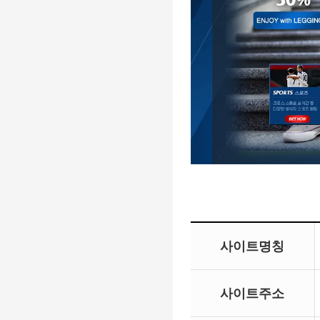
사이트명칭
사이트주소