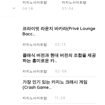
카지노사이트탑
카지노사이트탑
04-18
03-04
프라이빗 라운지 바카라(Privé Lounge
Bacc…
02-13
카지노사이트탑
클래식 버전과 현대 버전의 조합을 제공
하는 흥미로운 카…
02-08
카지노사이트탑
가장 인기 있는 카지노 크래시 게임
(Crash Game…
11-24
카지노사이트탑