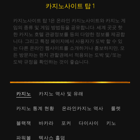
카지노사이트 탑 1
카지노사이트 탑 1은 온라인 카지노사이트와 카지노 게
임의 종류 및 게임 방법등을 공유합니다. 세계 곳곳 핫
한 카지노 호텔 관광정보를 등의 다양한 정보를 제공합
니다. 그리고 특정 페이지에서 사용자가 도박 할 수 있
는 다른 온라인 웹사이트를 소개하거나 홍보하지만, 모
든 방문자는 현지 관할권에서 적용되는 도박 및/또는
도박 규정을 확인하는 것이 좋습니다.
카지노
카지노 역사 및 유래
카지노 통계 현황
온라인카지노 역사
룰렛
블랙잭
바카라
포커
다이사이
키노
파워볼
텍사스 홀덤