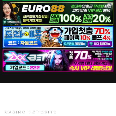
CASINO TOTOSITE