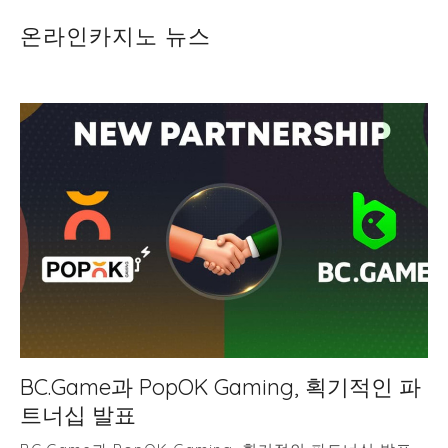
온라인카지노 뉴스
BC.Game과 PopOK Gaming, 획기적인 파
트너십 발표