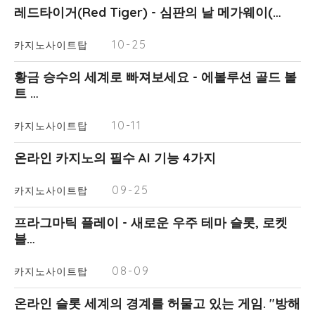
레드타이거(Red Tiger) - 심판의 날 메가웨이(…
10-25
카지노사이트탑
황금 승수의 세계로 빠져보세요 - 에볼루션 골드 볼
트 …
10-11
카지노사이트탑
온라인 카지노의 필수 AI 기능 4가지
09-25
카지노사이트탑
프라그마틱 플레이 - 새로운 우주 테마 슬롯, 로켓
블…
08-09
카지노사이트탑
온라인 슬롯 세계의 경계를 허물고 있는 게임. "방해