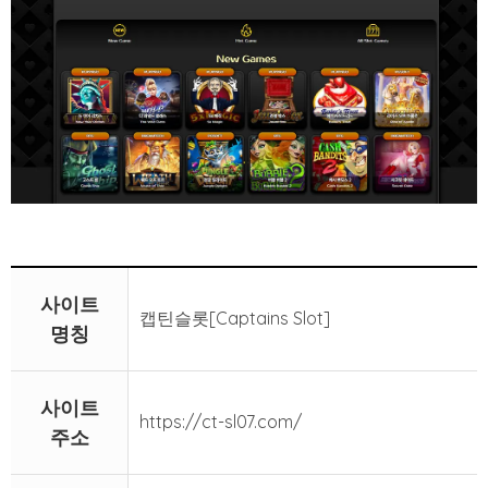
사이트
캡틴슬롯[Captains Slot]
명칭
사이트
https://ct-sl07.com/
주소