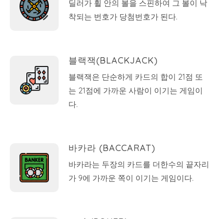
딜러가 휠 안의 볼을 스핀하여 그 볼이 낙
착되는 번호가 당첨번호가 된다.
블랙잭(BLACKJACK)
블랙잭은 단순하게 카드의 합이 21점 또
는 21점에 가까운 사람이 이기는 게임이
다.
바카라 (BACCARAT)
바카라는 두장의 카드를 더한수의 끝자리
가 9에 가까운 쪽이 이기는 게임이다.