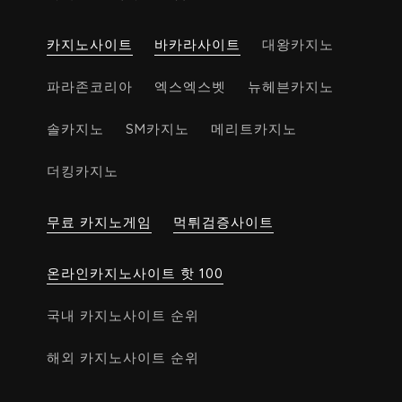
카지노사이트
바카라사이트
대왕카지노
파라존코리아
엑스엑스벳
뉴헤븐카지노
솔카지노
SM카지노
메리트카지노
더킹카지노
무료 카지노게임
먹튀검증사이트
온라인카지노사이트 핫 100
국내 카지노사이트 순위
해외 카지노사이트 순위