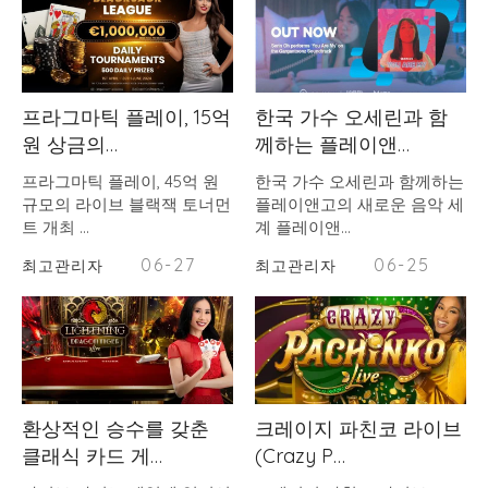
프라그마틱 플레이, 15억
한국 가수 오세린과 함
원 상금의…
께하는 플레이앤…
프라그마틱 플레이, 45억 원
한국 가수 오세린과 함께하는
규모의 라이브 블랙잭 토너먼
플레이앤고의 새로운 음악 세
트 개최 …
계 플레이앤…
06-27
06-25
최고관리자
최고관리자
환상적인 승수를 갖춘
크레이지 파친코 라이브
클래식 카드 게…
(Crazy P…