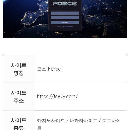
사이트
포스[Force]
명칭
사이트
https://fce78.com/
주소
사이트
카지노사이트 / 바카라사이트 / 토토사이
종류
트