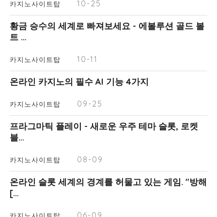
10-25
카지노사이트탑
황금 승수의 세계로 빠져보세요 - 에볼루션 골드 볼
트 …
10-11
카지노사이트탑
온라인 카지노의 필수 AI 기능 4가지
09-25
카지노사이트탑
프라그마틱 플레이 - 새로운 우주 테마 슬롯, 로켓
블…
08-09
카지노사이트탑
온라인 슬롯 세계의 경계를 허물고 있는 게임. "방해
[…
06-09
카지노사이트탑