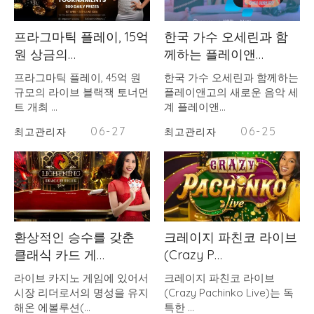
프라그마틱 플레이, 15억
한국 가수 오세린과 함
원 상금의…
께하는 플레이앤…
프라그마틱 플레이, 45억 원
한국 가수 오세린과 함께하는
규모의 라이브 블랙잭 토너먼
플레이앤고의 새로운 음악 세
트 개최 …
계 플레이앤…
06-27
06-25
최고관리자
최고관리자
환상적인 승수를 갖춘
크레이지 파친코 라이브
클래식 카드 게…
(Crazy P…
라이브 카지노 게임에 있어서
크레이지 파친코 라이브
시장 리더로서의 명성을 유지
(Crazy Pachinko Live)는 독
해온 에볼루션(…
특한 …