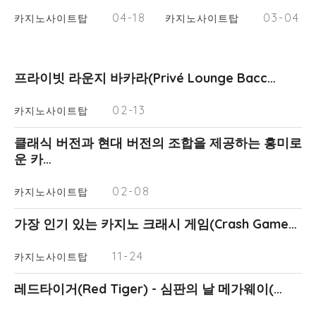
04-18
03-04
카지노사이트탑
카지노사이트탑
프라이빗 라운지 바카라(Privé Lounge Bacc…
02-13
카지노사이트탑
클래식 버전과 현대 버전의 조합을 제공하는 흥미로
운 카…
02-08
카지노사이트탑
가장 인기 있는 카지노 크래시 게임(Crash Game…
11-24
카지노사이트탑
레드타이거(Red Tiger) - 심판의 날 메가웨이(…