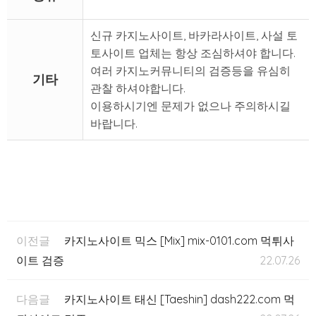
신규 카지노사이트, 바카라사이트, 사설 토
토사이트 업체는 항상 조심하셔야 합니다.
여러 카지노커뮤니티의 검증등을 유심히
기타
관찰 하셔야합니다.
이용하시기엔 문제가 없으나 주의하시길
바랍니다.
이전글
카지노사이트 믹스 [Mix] mix-0101.com 먹튀사
이트 검증
22.07.26
다음글
카지노사이트 태신 [Taeshin] dash222.com 먹