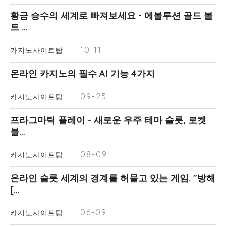
황금 승수의 세계로 빠져보세요 - 에볼루션 골드 볼
트 …
10-11
카지노사이트탑
온라인 카지노의 필수 AI 기능 4가지
09-25
카지노사이트탑
프라그마틱 플레이 - 새로운 우주 테마 슬롯, 로켓
블…
08-09
카지노사이트탑
온라인 슬롯 세계의 경계를 허물고 있는 게임. "방해
[…
06-09
카지노사이트탑