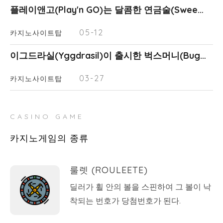
플레이앤고(Play'n GO)는 달콤한 연금술(Swee…
05-12
카지노사이트탑
이그드라실(Yggdrasil)이 출시한 벅스머니(Bug…
03-27
카지노사이트탑
CASINO GAME
카지노게임의 종류
룰렛 (ROULEETE)
딜러가 휠 안의 볼을 스핀하여 그 볼이 낙
착되는 번호가 당첨번호가 된다.