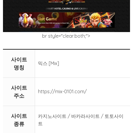
br style="clear:both;">
사이트
믹스 [Mix]
명칭
사이트
https://mix-0101.com/
주소
사이트
카지노사이트 / 바카라사이트 / 토토사이
종류
트