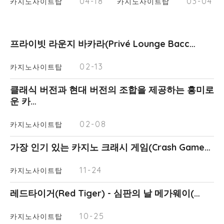
04-18
03-04
카지노사이트탑
카지노사이트탑
프라이빗 라운지 바카라(Privé Lounge Bacc…
02-13
카지노사이트탑
클래식 버전과 현대 버전의 조합을 제공하는 흥미로
운 카…
02-08
카지노사이트탑
가장 인기 있는 카지노 크래시 게임(Crash Game…
11-24
카지노사이트탑
레드타이거(Red Tiger) - 심판의 날 메가웨이(…
10-25
카지노사이트탑