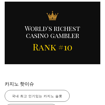
World's richest
casino gambler
Rank #10
카지노 핫이슈
국내 최고 인기있는 카지노 슬롯