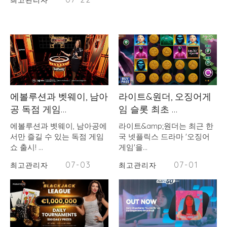
최고관리자
표했습니다. 이 전략적 동맹은 두 브랜드의 강점을 결합하
여 향상된 게임 경험과 혁신적인 콘텐츠를 제공할 것을 약
속합니다. BC.Game과 PopOK Gaming의 혁신적인 협
력, 온라…
에볼루션과 벳웨이, 남아
라이트&원더, 오징어게
공 독점 게임…
임 슬롯 최초 …
에볼루션과 벳웨이, 남아공에
라이트&amp;원더는 최근 한
서만 즐길 수 있는 독점 게임
국 넷플릭스 드라마 '오징어
쇼 출시! …
게임'을…
07-03
07-01
최고관리자
최고관리자