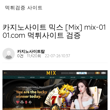
먹튀검증 사이트
카지노사이트 믹스 [Mix] mix-01
01.com 먹튀사이트 검증
카지노사이트탑
0건
11,420회
22-07-26 10:37