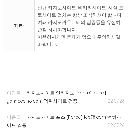
신규 카지노사이트, 바카라사이트, 사설 토
토사이트 업체는 항상 조심하셔야 합니다.
여러 카지노커뮤니티의 검증등을 유심히
기타
관찰 하셔야합니다.
이용하시기엔 문제가 없으나 주의하시길
바랍니다.
이전글
카지노사이트 얀카지노 [Yann Casino]
yanncasino.com 먹튀사이트 검증
22.07.26
다음글
카지노사이트 포스 [Force] fce78.com 먹튀사
이트 검증
22.07.26