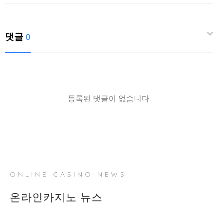
댓글
0
등록된 댓글이 없습니다.
ONLINE CASINO NEWS
온라인카지노 뉴스