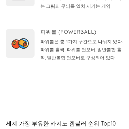
는 그림의 무늬를 일치 시키는 게임
파워볼 (POWERBALL)
파워볼은 총 4가지 구간으로 나눠져 있다.
파워볼 홀짝, 파워볼 언오버, 일반볼합 홀
짝, 일반볼합 언오버로 구성되어 있다.
세계 가장 부유한 카지노 갬블러 순위 Top10