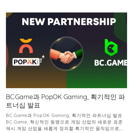
BC.Game과 PopOK Gaming, 획기적인 파
트너십 발표
BC.Game과 PopOK Gaming, 획기적인 파트너십 발표
BC.Game, 혁신적인 동맹으로 게임 산업의 새로운 표준
제시 게임 산업을 새롭게 정의할 획기적인 움직임으로,