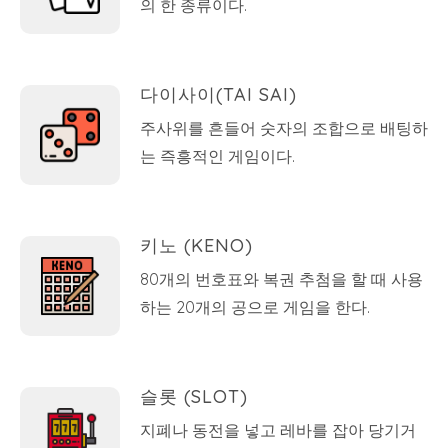
의 한 종류이다.
다이사이(TAI SAI)
주사위를 흔들어 숫자의 조합으로 배팅하
는 즉흥적인 게임이다.
키노 (KENO)
80개의 번호표와 복권 추첨을 할 때 사용
하는 20개의 공으로 게임을 한다.
슬롯 (SLOT)
지폐나 동전을 넣고 레바를 잡아 당기거