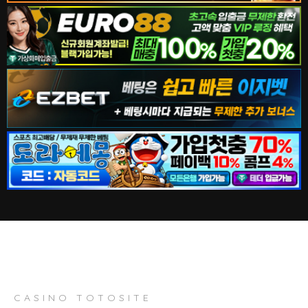
CASINO TOTOSITE