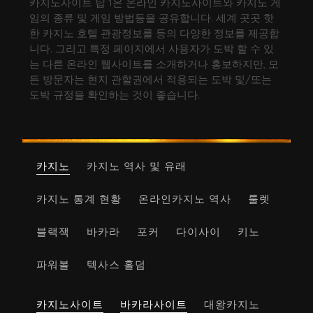
카지노사이트 탑 1은 온라인 카지노사이트와 카지노 게
임의 종류 및 게임 방법등을 공유합니다. 세계 곳곳 핫
한 카지노 호텔 관광정보를 등의 다양한 정보를 제공합
니다. 그리고 특정 페이지에서 사용자가 도박 할 수 있
는 다른 온라인 웹사이트를 소개하거나 홍보하지만, 모
든 방문자는 현지 관할권에서 적용되는 도박 및/또는
도박 규정을 확인하는 것이 좋습니다.
카지노
카지노 역사 및 유래
카지노 통계 현황
온라인카지노 역사
룰렛
블랙잭
바카라
포커
다이사이
키노
파워볼
텍사스 홀덤
카지노사이트
바카라사이트
대왕카지노