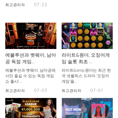
BC.Game과 PopOK Gaming이 혁신적인 파트너십을 발
07-22
최고관리자
표했습니다. 이 전략적 동맹은 두 브랜드의 강점을 결합하
여 향상된 게임 경험과 혁신적인 콘텐츠를 제공할 것을 약
속합니다. BC.Game과 PopOK Gaming의 혁신적인 협
력, 온라…
에볼루션과 벳웨이, 남아
라이트&원더, 오징어게
공 독점 게임…
임 슬롯 최초 …
에볼루션과 벳웨이, 남아공에
라이트&amp;원더는 최근 한
서만 즐길 수 있는 독점 게임
국 넷플릭스 드라마 '오징어
쇼 출시! …
게임'을…
07-03
07-01
최고관리자
최고관리자