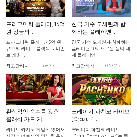
프라그마틱 플레이, 15억
한국 가수 오세린과 함
원 상금의…
께하는 플레이앤…
프라그마틱 플레이, 45억 원
한국 가수 오세린과 함께하는
규모의 라이브 블랙잭 토너먼
플레이앤고의 새로운 음악 세
트 개최 …
계 플레이앤…
06-27
06-25
최고관리자
최고관리자
환상적인 승수를 갖춘
크레이지 파친코 라이브
클래식 카드 게…
(Crazy P…
라이브 카지노 게임에 있어서
크레이지 파친코 라이브
시장 리더로서의 명성을 유지
(Crazy Pachinko Live)는 독