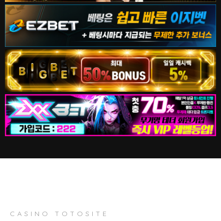
CASINO TOTOSITE