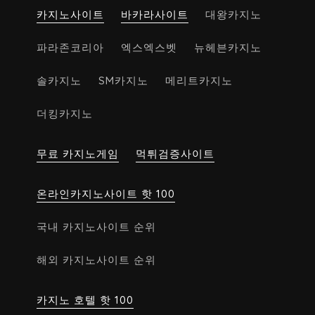
카지노사이트
바카라사이트
대왕카지노
파라존코리아
엑스엑스벳
뉴헤븐카지노
솔카지노
SM카지노
메리트카지노
더킹카지노
무료 카지노게임
먹튀검증사이트
온라인카지노사이트 핫 100
국내 카지노사이트 순위
해외 카지노사이트 순위
카지노 호텔 핫 100