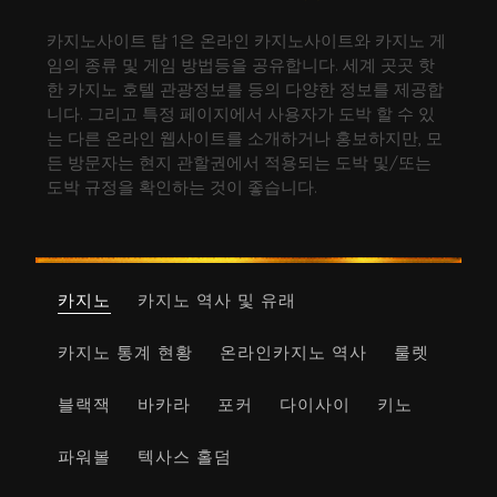
카지노사이트 탑 1은 온라인 카지노사이트와 카지노 게
임의 종류 및 게임 방법등을 공유합니다. 세계 곳곳 핫
한 카지노 호텔 관광정보를 등의 다양한 정보를 제공합
니다. 그리고 특정 페이지에서 사용자가 도박 할 수 있
는 다른 온라인 웹사이트를 소개하거나 홍보하지만, 모
든 방문자는 현지 관할권에서 적용되는 도박 및/또는
도박 규정을 확인하는 것이 좋습니다.
카지노
카지노 역사 및 유래
카지노 통계 현황
온라인카지노 역사
룰렛
블랙잭
바카라
포커
다이사이
키노
파워볼
텍사스 홀덤