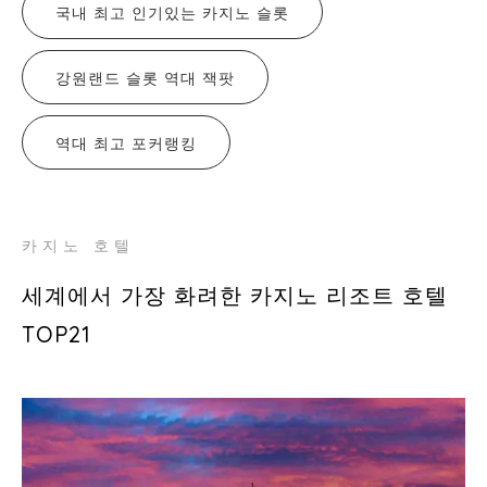
국내 최고 인기있는 카지노 슬롯
강원랜드 슬롯 역대 잭팟
역대 최고 포커랭킹
카지노 호텔
세계에서 가장 화려한 카지노 리조트 호텔
TOP21