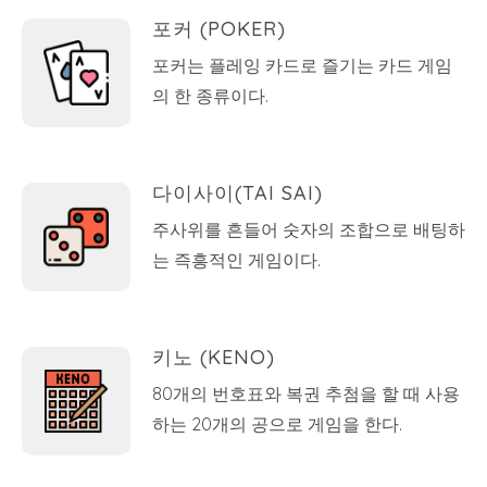
포커 (POKER)
포커는 플레잉 카드로 즐기는 카드 게임
의 한 종류이다.
다이사이(TAI SAI)
주사위를 흔들어 숫자의 조합으로 배팅하
는 즉흥적인 게임이다.
키노 (KENO)
80개의 번호표와 복권 추첨을 할 때 사용
하는 20개의 공으로 게임을 한다.