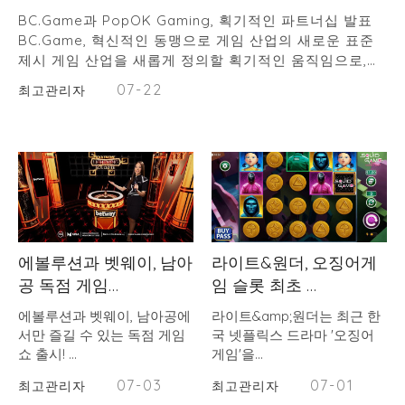
BC.Game과 PopOK Gaming, 획기적인 파트너십 발표
BC.Game, 혁신적인 동맹으로 게임 산업의 새로운 표준
제시 게임 산업을 새롭게 정의할 획기적인 움직임으로,
BC.Game과 PopOK Gaming이 혁신적인 파트너십을 발
07-22
최고관리자
표했습니다. 이 전략적 동맹은 두 브랜드의 강점을 결합하
여 향상된 게임 경험과 혁신적인 콘텐츠를 제공할 것을 약
속합니다. BC.Game과 PopOK Gaming의 혁신적인 협
력, 온라…
에볼루션과 벳웨이, 남아
라이트&원더, 오징어게
공 독점 게임…
임 슬롯 최초 …
에볼루션과 벳웨이, 남아공에
라이트&amp;원더는 최근 한
서만 즐길 수 있는 독점 게임
국 넷플릭스 드라마 '오징어
쇼 출시! …
게임'을…
07-03
07-01
최고관리자
최고관리자