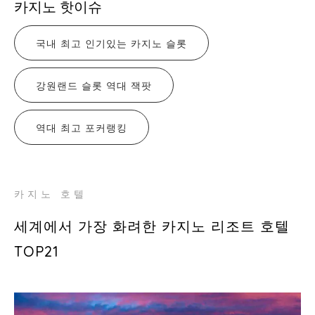
카지노 핫이슈
국내 최고 인기있는 카지노 슬롯
강원랜드 슬롯 역대 잭팟
역대 최고 포커랭킹
카지노 호텔
세계에서 가장 화려한 카지노 리조트 호텔
TOP21