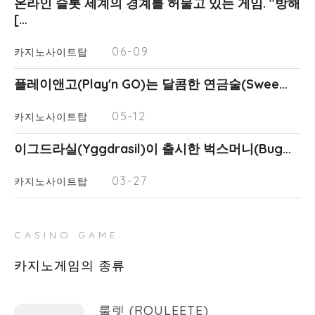
온라인 슬롯 세계의 경계를 허물고 있는 게임. "방해
[…
06-09
카지노사이트탑
플레이앤고(Play'n GO)는 달콤한 연금술(Swee…
05-12
카지노사이트탑
이그드라실(Yggdrasil)이 출시한 벅스머니(Bug…
03-27
카지노사이트탑
CASINO GAME
카지노게임의 종류
룰렛 (ROULEETE)