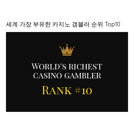
세계 가장 부유한 카지노 갬블러 순위 Top10
World's richest
casino gambler
Rank #10