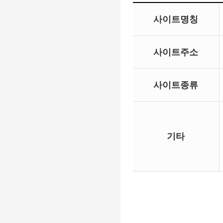
사이트명칭
사이트주소
사이트종류
기타