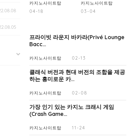
카지노사이트탑
카지노사이트탑
22.08.08
04-18
03-04
22.08.05
프라이빗 라운지 바카라(Privé Lounge
Bacc…
02-13
카지노사이트탑
클래식 버전과 현대 버전의 조합을 제공
하는 흥미로운 카…
02-08
카지노사이트탑
가장 인기 있는 카지노 크래시 게임
(Crash Game…
11-24
카지노사이트탑