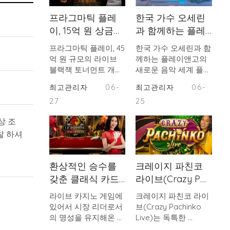
프라그마틱 플레
한국 가수 오세린
이, 15억 원 상금
과 함께하는 플레
의…
이앤…
프라그마틱 플레이, 45
한국 가수 오세린과 함
억 원 규모의 라이브
께하는 플레이앤고의
블랙잭 토너먼트 개최
새로운 음악 세계 플레
…
이앤…
06-
06-
최고관리자
최고관리자
27
25
상 조
찰 하셔
환상적인 승수를
크레이지 파친코
갖춘 클래식 카드
라이브(Crazy P…
게…
라이브 카지노 게임에
크레이지 파친코 라이
있어서 시장 리더로서
브(Crazy Pachinko
의 명성을 유지해온 에
Live)는 독특한 …
볼루션(…