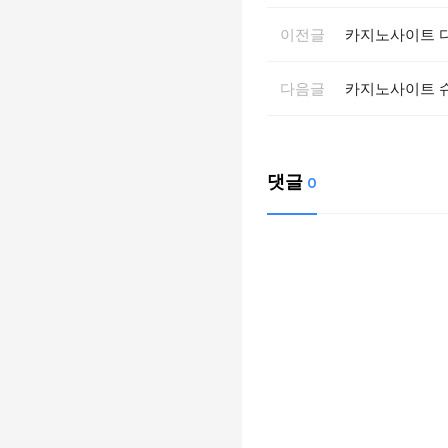
이전글
카지노사이트 디헬 
다음글
카지노사이트 슈퍼탱
댓글
0