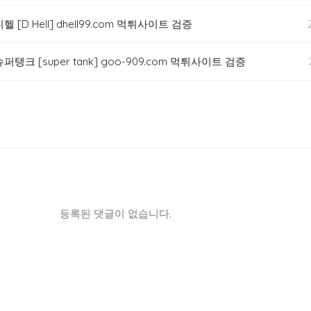
[D Hell] dhell99.com 먹튀사이트 검증
크 [super tank] goo-909.com 먹튀사이트 검증
등록된 댓글이 없습니다.