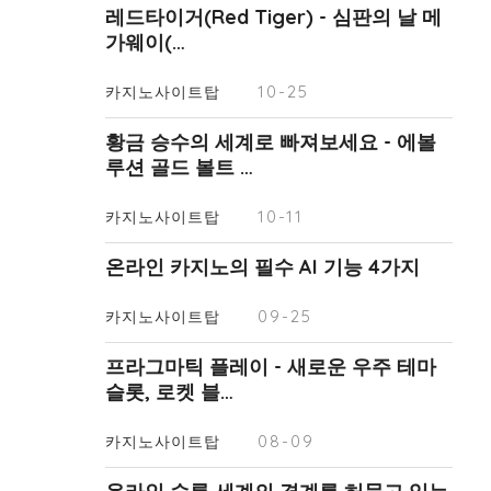
레드타이거(Red Tiger) - 심판의 날 메
가웨이(…
10-25
카지노사이트탑
황금 승수의 세계로 빠져보세요 - 에볼
루션 골드 볼트 …
10-11
카지노사이트탑
온라인 카지노의 필수 AI 기능 4가지
09-25
카지노사이트탑
프라그마틱 플레이 - 새로운 우주 테마
슬롯, 로켓 블…
08-09
카지노사이트탑