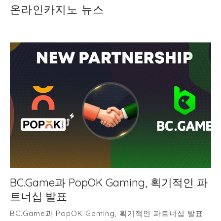
온라인카지노 뉴스
BC.Game과 PopOK Gaming, 획기적인 파
트너십 발표
BC.Game과 PopOK Gaming, 획기적인 파트너십 발표