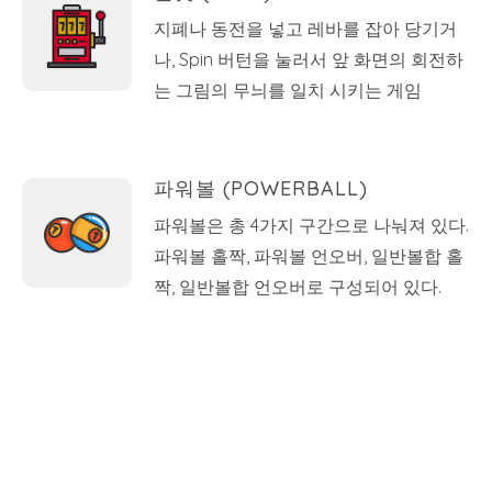
지폐나 동전을 넣고 레바를 잡아 당기거
나, Spin 버턴을 눌러서 앞 화면의 회전하
는 그림의 무늬를 일치 시키는 게임
파워볼 (POWERBALL)
파워볼은 총 4가지 구간으로 나눠져 있다.
파워볼 홀짝, 파워볼 언오버, 일반볼합 홀
짝, 일반볼합 언오버로 구성되어 있다.