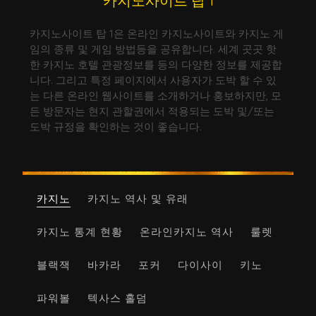
카지노사이트 탑 1
카지노사이트 탑 1은 온라인 카지노사이트와 카지노 게
임의 종류 및 게임 방법등을 공유합니다. 세계 곳곳 핫
한 카지노 호텔 관광정보를 등의 다양한 정보를 제공합
니다. 그리고 특정 페이지에서 사용자가 도박 할 수 있
는 다른 온라인 웹사이트를 소개하거나 홍보하지만, 모
든 방문자는 현지 관할권에서 적용되는 도박 및/또는
도박 규정을 확인하는 것이 좋습니다.
카지노
카지노 역사 및 유래
카지노 통계 현황
온라인카지노 역사
룰렛
블랙잭
바카라
포커
다이사이
키노
파워볼
텍사스 홀덤