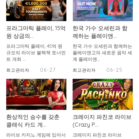
프라그마틱 플레이, 15억
한국 가수 오세린과 함
원 상금의…
께하는 플레이앤…
프라그마틱 플레이, 45억 원
한국 가수 오세린과 함께하는
규모의 라이브 블랙잭 토너먼
플레이앤고의 새로운 음악 세
트 개최 …
계 플레이앤…
06-27
06-25
최고관리자
최고관리자
환상적인 승수를 갖춘
크레이지 파친코 라이브
클래식 카드 게…
(Crazy P…
라이브 카지노 게임에 있어서
크레이지 파친코 라이브