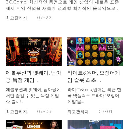
BC.Game, 혁신적인 동맹으로 게임 산업의 새로운 표준
제시 게임 산업을 새롭게 정의할 획기적인 움직임으로,
BC.Game과 PopOK Gaming이 혁신적인 파트너십을 발
07-22
최고관리자
표했습니다. 이 전략적 동맹은 두 브랜드의 강점을 결합하
여 향상된 게임 경험과 혁신적인 콘텐츠를 제공할 것을 약
속합니다. BC.Game과 PopOK Gaming의 혁신적인 협
력, 온라…
에볼루션과 벳웨이, 남아
라이트&원더, 오징어게
공 독점 게임…
임 슬롯 최초 …
에볼루션과 벳웨이, 남아공에
라이트&amp;원더는 최근 한
서만 즐길 수 있는 독점 게임
국 넷플릭스 드라마 '오징어
쇼 출시! …
게임'을…
07-03
07-01
최고관리자
최고관리자