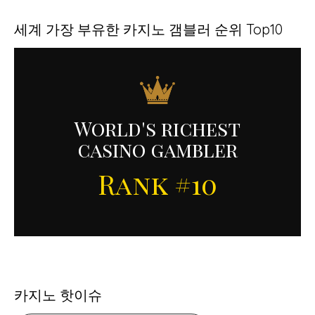
세계 가장 부유한 카지노 갬블러 순위 Top10
World's richest
casino gambler
Rank #10
카지노 핫이슈