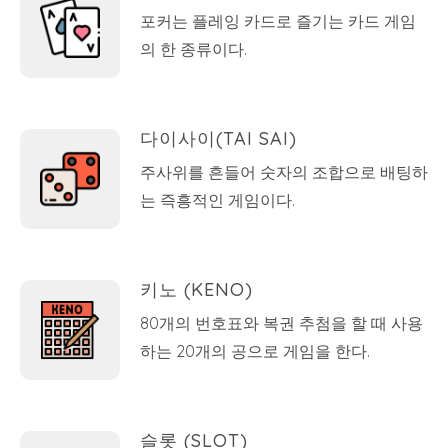
포커는 플레잉 카드로 즐기는 카드 게임
의 한 종류이다.
다이사이(TAI SAI)
주사위를 흔들어 숫자의 조합으로 배팅하
는 즉흥적인 게임이다.
키노 (KENO)
80개의 번호표와 복권 추첨을 할 때 사용
하는 20개의 공으로 게임을 한다.
슬롯 (SLOT)