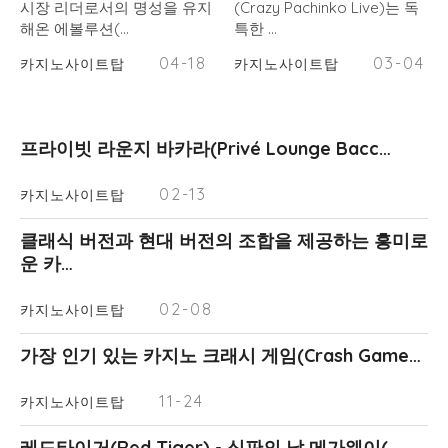
시장 리더로서의 명성을 유지
(Crazy Pachinko Live)는 독
해온 에볼루션(…
특한 …
04-18
03-04
카지노사이트탑
카지노사이트탑
프라이빗 라운지 바카라(Privé Lounge Bacc…
02-13
카지노사이트탑
클래식 버전과 현대 버전의 조합을 제공하는 흥미로
운 카…
02-08
카지노사이트탑
가장 인기 있는 카지노 크래시 게임(Crash Game…
11-24
카지노사이트탑
레드타이거(Red Tiger) - 심판의 날 메가웨이(…