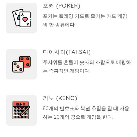
포커 (POKER)
포커는 플레잉 카드로 즐기는 카드 게임
의 한 종류이다.
다이사이(TAI SAI)
주사위를 흔들어 숫자의 조합으로 배팅하
는 즉흥적인 게임이다.
키노 (KENO)
80개의 번호표와 복권 추첨을 할 때 사용
하는 20개의 공으로 게임을 한다.