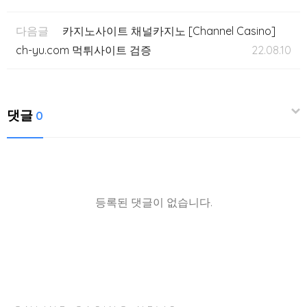
다음글
카지노사이트 채널카지노 [Channel Casino]
ch-yu.com 먹튀사이트 검증
22.08.10
댓글
0
등록된 댓글이 없습니다.