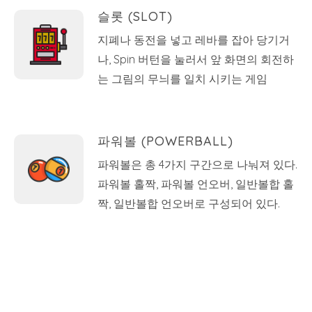
슬롯 (SLOT)
지폐나 동전을 넣고 레바를 잡아 당기거
나, Spin 버턴을 눌러서 앞 화면의 회전하
는 그림의 무늬를 일치 시키는 게임
파워볼 (POWERBALL)
파워볼은 총 4가지 구간으로 나눠져 있다.
파워볼 홀짝, 파워볼 언오버, 일반볼합 홀
짝, 일반볼합 언오버로 구성되어 있다.