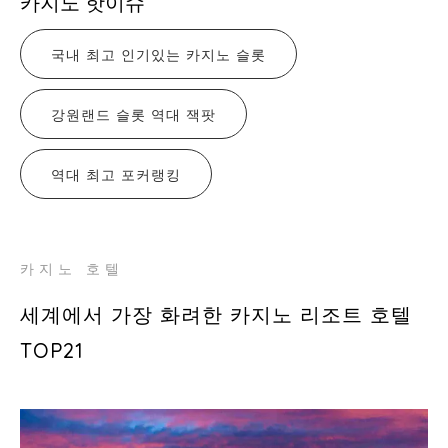
카지노 핫이슈
국내 최고 인기있는 카지노 슬롯
강원랜드 슬롯 역대 잭팟
역대 최고 포커랭킹
카지노 호텔
세계에서 가장 화려한 카지노 리조트 호텔
TOP21