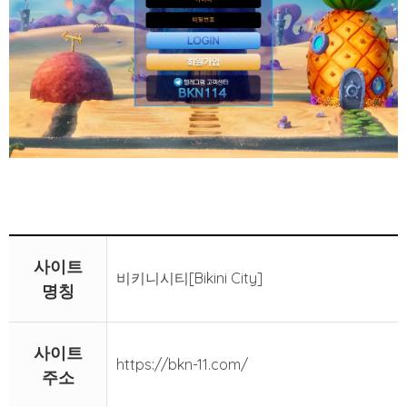
사이트
비키니시티[Bikini City]
명칭
사이트
https://bkn-11.com/
주소