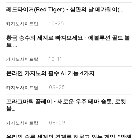
레드타이거(Red Tiger) - 심판의 날 메가웨이(…
10-25
카지노사이트탑
황금 승수의 세계로 빠져보세요 - 에볼루션 골드 볼
트 …
10-11
카지노사이트탑
온라인 카지노의 필수 AI 기능 4가지
09-25
카지노사이트탑
프라그마틱 플레이 - 새로운 우주 테마 슬롯, 로켓
블…
08-09
카지노사이트탑
온라인 슬롯 세계의 경계를 허물고 있는 게임. "방해