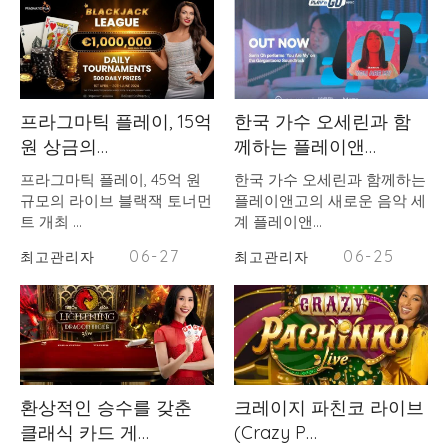
프라그마틱 플레이, 15억
한국 가수 오세린과 함
원 상금의…
께하는 플레이앤…
프라그마틱 플레이, 45억 원
한국 가수 오세린과 함께하는
규모의 라이브 블랙잭 토너먼
플레이앤고의 새로운 음악 세
트 개최 …
계 플레이앤…
06-27
06-25
최고관리자
최고관리자
환상적인 승수를 갖춘
크레이지 파친코 라이브
클래식 카드 게…
(Crazy P…