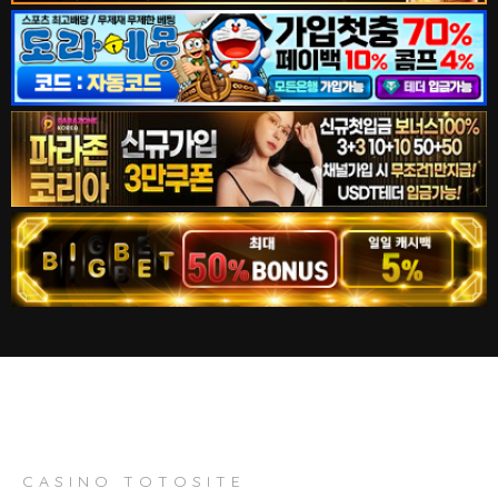
CASINO TOTOSITE