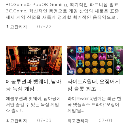
BC.Game과 PopOK Gaming, 획기적인 파트너십 발표
BC.Game, 혁신적인 동맹으로 게임 산업의 새로운 표준
제시 게임 산업을 새롭게 정의할 획기적인 움직임으로,
BC.Game과 PopOK Gaming이 혁신적인 파트너십을 발
07-22
최고관리자
표했습니다. 이 전략적 동맹은 두 브랜드의 강점을 결합하
여 향상된 게임 경험과 혁신적인 콘텐츠를 제공할 것을 약
속합니다. BC.Game과 PopOK Gaming의 혁신적인 협
력, 온라…
에볼루션과 벳웨이, 남아
라이트&원더, 오징어게
공 독점 게임…
임 슬롯 최초 …
에볼루션과 벳웨이, 남아공에
라이트&amp;원더는 최근 한
서만 즐길 수 있는 독점 게임
국 넷플릭스 드라마 '오징어
쇼 출시! …
게임'을…
07-03
07-01
최고관리자
최고관리자