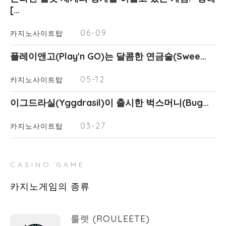
[…
06-09
카지노사이트탑
플레이앤고(Play'n GO)는 달콤한 연금술(Swee…
05-12
카지노사이트탑
이그드라실(Yggdrasil)이 출시한 벅스머니(Bug…
03-27
카지노사이트탑
CASINO GAME
카지노게임의 종류
룰렛 (ROULEETE)