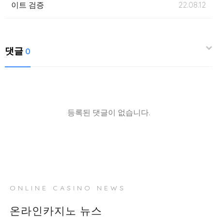
이트 검증
22.08.12
댓글
0
등록된 댓글이 없습니다.
ONLINE CASINO NEWS
온라인카지노 뉴스