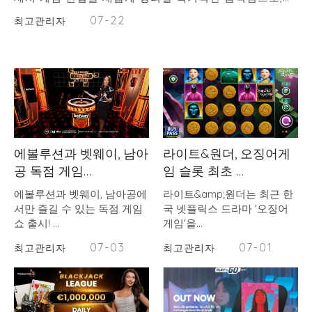
BC.Game과 PopOK Gaming이 혁신적인 파트너십을 발
07-22
최고관리자
표했습니다. 이 전략적 동맹은 두 브랜드의 강점을 결합하
여 향상된 게임 경험과 혁신적인 콘텐츠를 제공할 것을 약
속합니다. BC.Game과 PopOK Gaming의 혁신적인 협
력, 온라…
에볼루션과 벳웨이, 남아
라이트&원더, 오징어게
공 독점 게임…
임 슬롯 최초 …
에볼루션과 벳웨이, 남아공에
라이트&amp;원더는 최근 한
서만 즐길 수 있는 독점 게임
국 넷플릭스 드라마 '오징어
쇼 출시! …
게임'을…
07-03
07-01
최고관리자
최고관리자