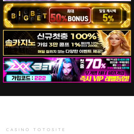
CASINO TOTOSITE