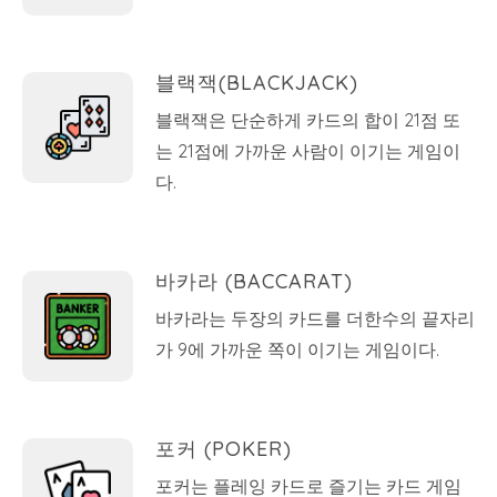
블랙잭(BLACKJACK)
블랙잭은 단순하게 카드의 합이 21점 또
는 21점에 가까운 사람이 이기는 게임이
다.
바카라 (BACCARAT)
바카라는 두장의 카드를 더한수의 끝자리
가 9에 가까운 쪽이 이기는 게임이다.
포커 (POKER)
포커는 플레잉 카드로 즐기는 카드 게임