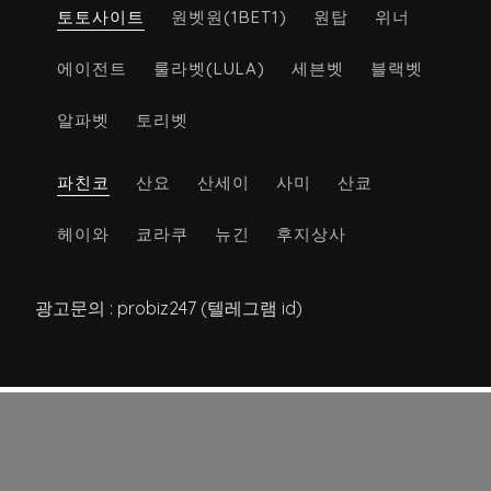
토토사이트
원벳원(1BET1)
원탑
위너
에이전트
룰라벳(LULA)
세븐벳
블랙벳
알파벳
토리벳
파친코
산요
산세이
사미
산쿄
헤이와
쿄라쿠
뉴긴
후지상사
광고문의 : probiz247 (텔레그램 id)