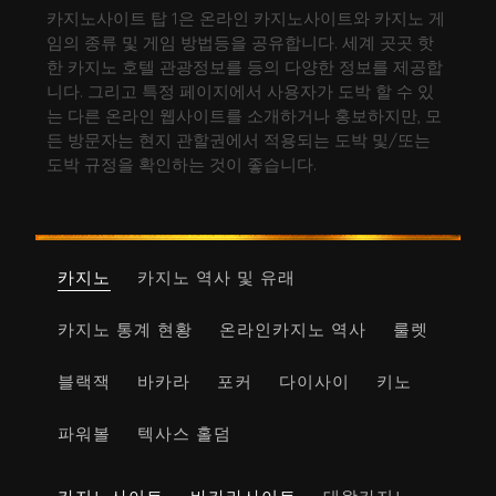
카지노사이트 탑 1은 온라인 카지노사이트와 카지노 게
임의 종류 및 게임 방법등을 공유합니다. 세계 곳곳 핫
한 카지노 호텔 관광정보를 등의 다양한 정보를 제공합
니다. 그리고 특정 페이지에서 사용자가 도박 할 수 있
는 다른 온라인 웹사이트를 소개하거나 홍보하지만, 모
든 방문자는 현지 관할권에서 적용되는 도박 및/또는
도박 규정을 확인하는 것이 좋습니다.
카지노
카지노 역사 및 유래
카지노 통계 현황
온라인카지노 역사
룰렛
블랙잭
바카라
포커
다이사이
키노
파워볼
텍사스 홀덤