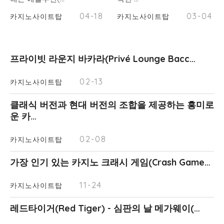
04-18
03-04
카지노사이트탑
카지노사이트탑
프라이빗 라운지 바카라(Privé Lounge Bacc…
02-13
카지노사이트탑
클래식 버전과 현대 버전의 조합을 제공하는 흥미로
운 카…
02-08
카지노사이트탑
가장 인기 있는 카지노 크래시 게임(Crash Game…
11-24
카지노사이트탑
레드타이거(Red Tiger) - 심판의 날 메가웨이(…