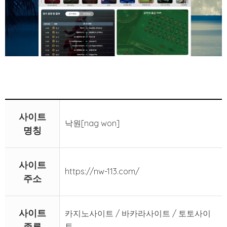
사이트
낙원[nag won]
명칭
사이트
https://nw-113.com/
주소
사이트
카지노사이트 / 바카라사이트 / 토토사이
종류
트