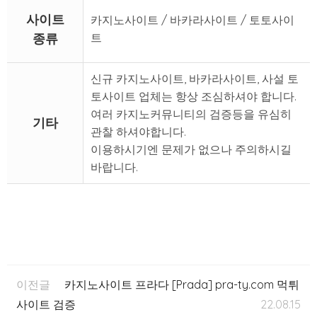
사이트
카지노사이트 / 바카라사이트 / 토토사이
종류
트
신규 카지노사이트, 바카라사이트, 사설 토
토사이트 업체는 항상 조심하셔야 합니다.
여러 카지노커뮤니티의 검증등을 유심히
기타
관찰 하셔야합니다.
이용하시기엔 문제가 없으나 주의하시길
바랍니다.
이전글
카지노사이트 프라다 [Prada] pra-ty.com 먹튀
사이트 검증
22.08.15