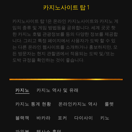
카지노사이트 탑 1
카지노사이트 탑 1은 온라인 카지노사이트와 카지노 게
임의 종류 및 게임 방법등을 공유합니다. 세계 곳곳 핫
한 카지노 호텔 관광정보를 등의 다양한 정보를 제공합
니다. 그리고 특정 페이지에서 사용자가 도박 할 수 있
는 다른 온라인 웹사이트를 소개하거나 홍보하지만, 모
든 방문자는 현지 관할권에서 적용되는 도박 및/또는
도박 규정을 확인하는 것이 좋습니다.
카지노
카지노 역사 및 유래
카지노 통계 현황
온라인카지노 역사
룰렛
블랙잭
바카라
포커
다이사이
키노
파워볼
텍사스 홀덤