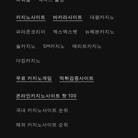
카지노사이트
바카라사이트
대왕카지노
파라존코리아
엑스엑스벳
뉴헤븐카지노
솔카지노
SM카지노
메리트카지노
더킹카지노
무료 카지노게임
먹튀검증사이트
온라인카지노사이트 핫 100
국내 카지노사이트 순위
해외 카지노사이트 순위