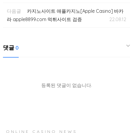
다음글
카지노사이트 애플카지노[Apple Casino] 바카
라 apple8899.com 먹튀사이트 검증
22.08.12
댓글
0
등록된 댓글이 없습니다.
ONLINE CASINO NEWS