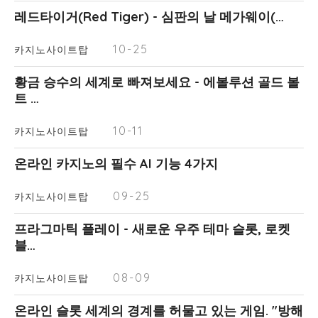
레드타이거(Red Tiger) - 심판의 날 메가웨이(…
10-25
카지노사이트탑
황금 승수의 세계로 빠져보세요 - 에볼루션 골드 볼
트 …
10-11
카지노사이트탑
온라인 카지노의 필수 AI 기능 4가지
09-25
카지노사이트탑
프라그마틱 플레이 - 새로운 우주 테마 슬롯, 로켓
블…
08-09
카지노사이트탑
온라인 슬롯 세계의 경계를 허물고 있는 게임. "방해