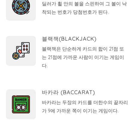
딜러가 휠 안의 볼을 스핀하여 그 볼이 낙
착되는 번호가 당첨번호가 된다.
블랙잭(BLACKJACK)
블랙잭은 단순하게 카드의 합이 21점 또
는 21점에 가까운 사람이 이기는 게임이
다.
바카라 (BACCARAT)
바카라는 두장의 카드를 더한수의 끝자리
가 9에 가까운 쪽이 이기는 게임이다.