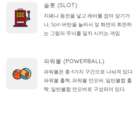
슬롯 (SLOT)
지폐나 동전을 넣고 레바를 잡아 당기거
나, Spin 버턴을 눌러서 앞 화면의 회전하
는 그림의 무늬를 일치 시키는 게임
파워볼 (POWERBALL)
파워볼은 총 4가지 구간으로 나눠져 있다.
파워볼 홀짝, 파워볼 언오버, 일반볼합 홀
짝, 일반볼합 언오버로 구성되어 있다.