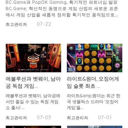
BC.Game과 PopOK Gaming, 획기적인 파트너십 발표
BC.Game, 혁신적인 동맹으로 게임 산업의 새로운 표준
제시 게임 산업을 새롭게 정의할 획기적인 움직임으로,
BC.Game과 PopOK Gaming이 혁신적인 파트너십을 발
07-22
최고관리자
표했습니다. 이 전략적 동맹은 두 브랜드의 강점을 결합하
여 향상된 게임 경험과 혁신적인 콘텐츠를 제공할 것을 약
속합니다. BC.Game과 PopOK Gaming의 혁신적인 협
력, 온라…
에볼루션과 벳웨이, 남아
라이트&원더, 오징어게
공 독점 게임…
임 슬롯 최초 …
에볼루션과 벳웨이, 남아공에
라이트&amp;원더는 최근 한
서만 즐길 수 있는 독점 게임
국 넷플릭스 드라마 '오징어
쇼 출시! …
게임'을…
07-03
07-01
최고관리자
최고관리자