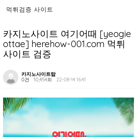
먹튀검증 사이트
카지노사이트 여기어때 [yeogie
ottae] herehow-001.com 먹튀
사이트 검증
카지노사이트탑
0건
10,454회
22-08-14 16:41