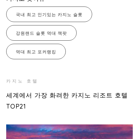
국내 최고 인기있는 카지노 슬롯
강원랜드 슬롯 역대 잭팟
역대 최고 포커랭킹
카지노 호텔
세계에서 가장 화려한 카지노 리조트 호텔
TOP21