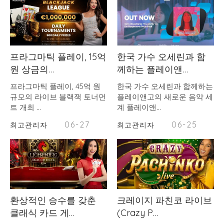
프라그마틱 플레이, 15억
한국 가수 오세린과 함
원 상금의…
께하는 플레이앤…
프라그마틱 플레이, 45억 원
한국 가수 오세린과 함께하는
규모의 라이브 블랙잭 토너먼
플레이앤고의 새로운 음악 세
트 개최 …
계 플레이앤…
06-27
06-25
최고관리자
최고관리자
환상적인 승수를 갖춘
크레이지 파친코 라이브
클래식 카드 게…
(Crazy P…