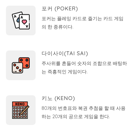
포커 (POKER)
포커는 플레잉 카드로 즐기는 카드 게임
의 한 종류이다.
다이사이(TAI SAI)
주사위를 흔들어 숫자의 조합으로 배팅하
는 즉흥적인 게임이다.
키노 (KENO)
80개의 번호표와 복권 추첨을 할 때 사용
하는 20개의 공으로 게임을 한다.