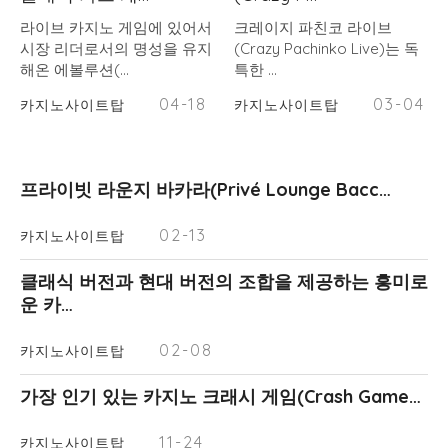
라이브 카지노 게임에 있어서
크레이지 파친코 라이브
시장 리더로서의 명성을 유지
(Crazy Pachinko Live)는 독
해온 에볼루션(…
특한 …
04-18
03-04
카지노사이트탑
카지노사이트탑
프라이빗 라운지 바카라(Privé Lounge Bacc…
02-13
카지노사이트탑
클래식 버전과 현대 버전의 조합을 제공하는 흥미로
운 카…
02-08
카지노사이트탑
가장 인기 있는 카지노 크래시 게임(Crash Game…
11-24
카지노사이트탑