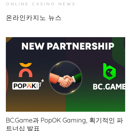
ONLINE CASINO NEWS
온라인카지노 뉴스
BC.Game과 PopOK Gaming, 획기적인 파
트너십 발표