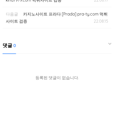
다음글
카지노사이트 프라다 [Prada] pra-ty.com 먹튀
사이트 검증
22.08.15
댓글
0
등록된 댓글이 없습니다.