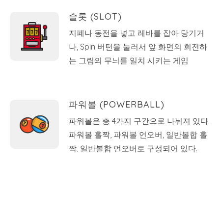
슬롯 (SLOT)
지폐나 동전을 넣고 레바를 잡아 당기거
나, Spin 버턴을 눌러서 앞 화면의 회전하
는 그림의 무늬를 일치 시키는 게임
파워볼 (POWERBALL)
파워볼은 총 4가지 구간으로 나눠져 있다.
파워볼 홀짝, 파워볼 언오버, 일반볼합 홀
짝, 일반볼합 언오버로 구성되어 있다.