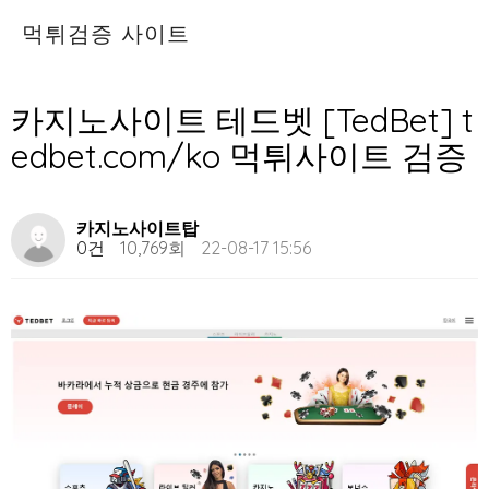
먹튀검증 사이트
카지노사이트 테드벳 [TedBet] t
edbet.com/ko 먹튀사이트 검증
카지노사이트탑
0건
10,769회
22-08-17 15:56