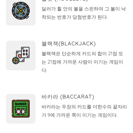
딜러가 휠 안의 볼을 스핀하여 그 볼이 낙
착되는 번호가 당첨번호가 된다.
블랙잭(BLACKJACK)
블랙잭은 단순하게 카드의 합이 21점 또
는 21점에 가까운 사람이 이기는 게임이
다.
바카라 (BACCARAT)
바카라는 두장의 카드를 더한수의 끝자리
가 9에 가까운 쪽이 이기는 게임이다.