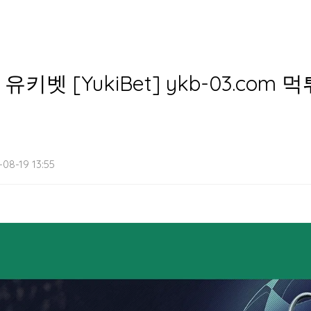
벳 [YukiBet] ykb-03.com 
-08-19 13:55