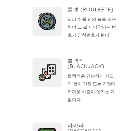
룰렛 (ROULEETE)
딜러가 휠 안의 볼을 스핀
하여 그 볼이 낙착되는 번
호가 당첨번호가 된다.
블랙잭
(BLACKJACK)
블랙잭은 단순하게 카드
의 합이 21점 또는 21점에
가까운 사람이 이기는 게
임이다.
바카라
(BACCARAT)