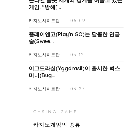
온라인 슬롯 세계의 경계를 허물고 있는
게임. "방해[…
06-09
카지노사이트탑
플레이앤고(Play'n GO)는 달콤한 연금
술(Swee…
05-12
카지노사이트탑
이그드라실(Yggdrasil)이 출시한 벅스
머니(Bug…
03-27
카지노사이트탑
CASINO GAME
카지노게임의 종류