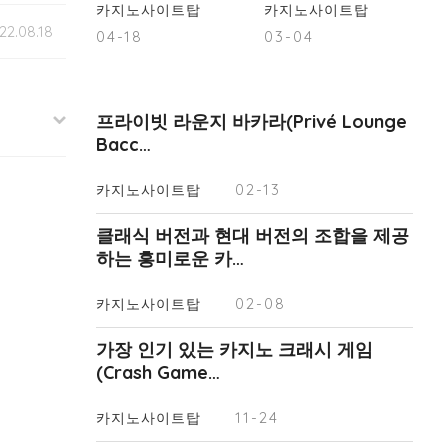
카지노사이트탑
카지노사이트탑
22.08.18
04-18
03-04
프라이빗 라운지 바카라(Privé Lounge
Bacc…
02-13
카지노사이트탑
클래식 버전과 현대 버전의 조합을 제공
하는 흥미로운 카…
02-08
카지노사이트탑
가장 인기 있는 카지노 크래시 게임
(Crash Game…
11-24
카지노사이트탑