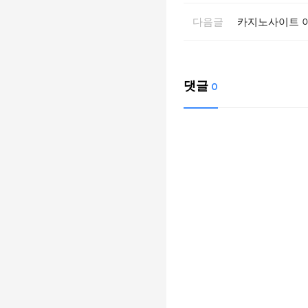
다음글
카지노사이트 아트카
댓글
0