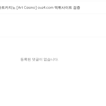
지노 [Art Casino] ouz4.com 먹튀사이트 검증
등록된 댓글이 없습니다.