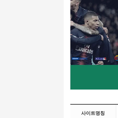
사이트명칭