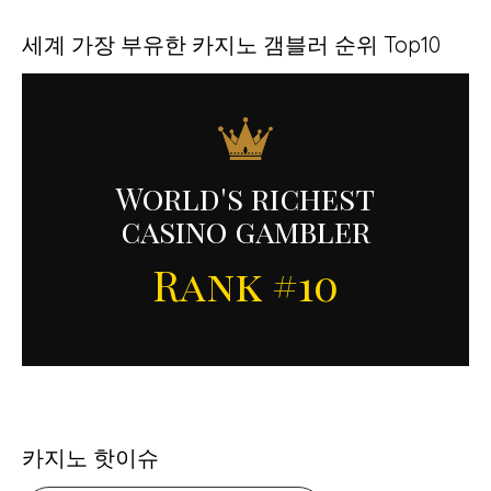
세계 가장 부유한 카지노 갬블러 순위 Top10
World's richest
casino gambler
Rank #10
카지노 핫이슈