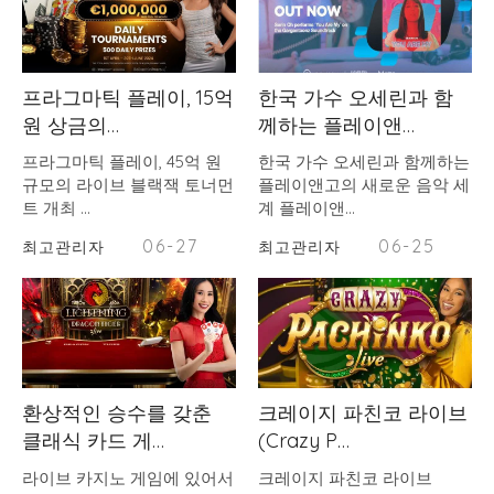
프라그마틱 플레이, 15억
한국 가수 오세린과 함
원 상금의…
께하는 플레이앤…
프라그마틱 플레이, 45억 원
한국 가수 오세린과 함께하는
규모의 라이브 블랙잭 토너먼
플레이앤고의 새로운 음악 세
트 개최 …
계 플레이앤…
06-27
06-25
최고관리자
최고관리자
환상적인 승수를 갖춘
크레이지 파친코 라이브
클래식 카드 게…
(Crazy P…
라이브 카지노 게임에 있어서
크레이지 파친코 라이브