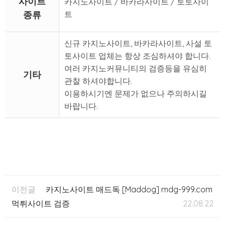
사이트
카지노사이트 / 바카라사이트 / 토토사이
종류
트
신규 카지노사이트, 바카라사이트, 사설 토
토사이트 업체는 항상 조심하셔야 합니다.
여러 카지노커뮤니티의 검증등을 유심히
기타
관찰 하셔야합니다.
이용하시기엔 문제가 없으나 주의하시길
바랍니다.
이전글
카지노사이트 매드독 [Maddog] mdg-999.com
먹튀사이트 검증
22.08.22