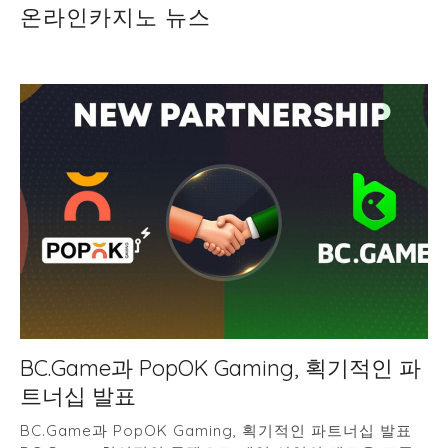
온라인카지노 뉴스
BC.Game과 PopOK Gaming, 획기적인 파
트너십 발표
BC.Game과 PopOK Gaming, 획기적인 파트너십 발표