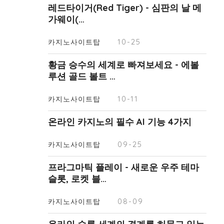
레드타이거(Red Tiger) - 심판의 날 메
가웨이(…
10-25
카지노사이트탑
황금 승수의 세계로 빠져보세요 - 에볼
루션 골드 볼트 …
10-11
카지노사이트탑
온라인 카지노의 필수 AI 기능 4가지
09-25
카지노사이트탑
프라그마틱 플레이 - 새로운 우주 테마
슬롯, 로켓 블…
08-09
카지노사이트탑