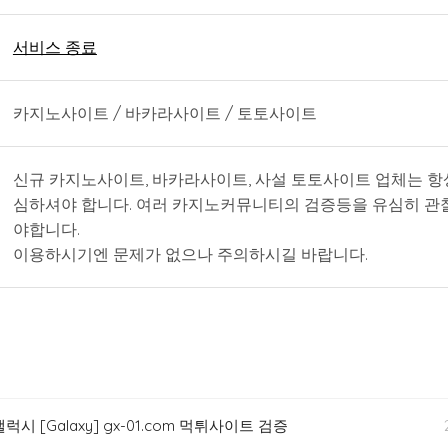
서비스 종료
카지노사이트 / 바카라사이트 / 토토사이트
신규 카지노사이트, 바카라사이트, 사설 토토사이트 업체는 항
심하셔야 합니다. 여러 카지노커뮤니티의 검증등을 유심히 관
야합니다.
이용하시기엔 문제가 없으나 주의하시길 바랍니다.
 [Galaxy] gx-01.com 먹튀사이트 검증