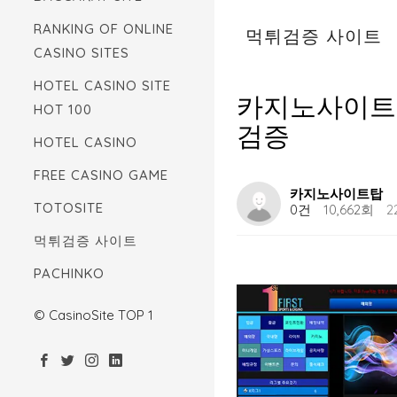
RANKING OF ONLINE
먹튀검증 사이트
CASINO SITES
HOTEL CASINO SITE
카지노사이트 퍼
HOT 100
검증
HOTEL CASINO
FREE CASINO GAME
카지노사이트탑
TOTOSITE
0건
10,662회
2
먹튀검증 사이트
PACHINKO
© CasinoSite TOP 1