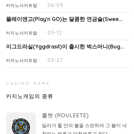
06-09
카지노사이트탑
플레이앤고(Play'n GO)는 달콤한 연금술(Swee…
05-12
카지노사이트탑
이그드라실(Yggdrasil)이 출시한 벅스머니(Bug…
03-27
카지노사이트탑
CASINO GAME
카지노게임의 종류
룰렛 (ROULEETE)
딜러가 휠 안의 볼을 스핀하여 그 볼이 낙
착되는 번호가 당첨번호가 된다.