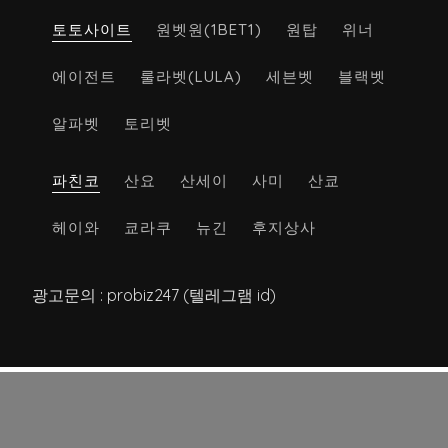
토토사이트
원벳원(1BET1)
원탑
위너
에이전트
룰라벳(LULA)
세븐벳
블랙벳
알파벳
토리벳
파친코
산요
산세이
사미
산쿄
헤이와
쿄라쿠
뉴긴
후지상사
광고문의 : probiz247 (텔레그램 id)