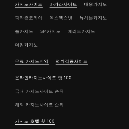
카지노사이트
바카라사이트
대왕카지노
파라존코리아
엑스엑스벳
뉴헤븐카지노
솔카지노
SM카지노
메리트카지노
더킹카지노
무료 카지노게임
먹튀검증사이트
온라인카지노사이트 핫 100
국내 카지노사이트 순위
해외 카지노사이트 순위
카지노 호텔 핫 100