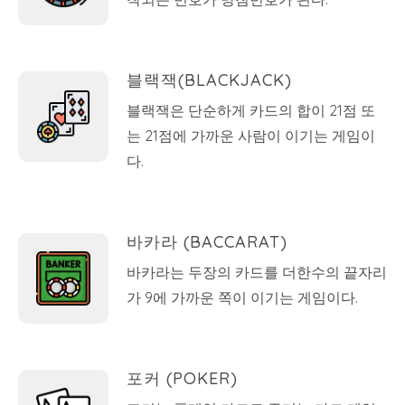
블랙잭(BLACKJACK)
블랙잭은 단순하게 카드의 합이 21점 또
는 21점에 가까운 사람이 이기는 게임이
다.
바카라 (BACCARAT)
바카라는 두장의 카드를 더한수의 끝자리
가 9에 가까운 쪽이 이기는 게임이다.
포커 (POKER)