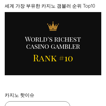
세계 가장 부유한 카지노 갬블러 순위 Top10
World's richest
casino gambler
Rank #10
카지노 핫이슈