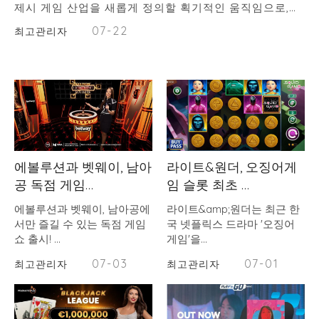
제시 게임 산업을 새롭게 정의할 획기적인 움직임으로,
BC.Game과 PopOK Gaming이 혁신적인 파트너십을 발
07-22
최고관리자
표했습니다. 이 전략적 동맹은 두 브랜드의 강점을 결합하
여 향상된 게임 경험과 혁신적인 콘텐츠를 제공할 것을 약
속합니다. BC.Game과 PopOK Gaming의 혁신적인 협
력, 온라…
에볼루션과 벳웨이, 남아
라이트&원더, 오징어게
공 독점 게임…
임 슬롯 최초 …
에볼루션과 벳웨이, 남아공에
라이트&amp;원더는 최근 한
서만 즐길 수 있는 독점 게임
국 넷플릭스 드라마 '오징어
쇼 출시! …
게임'을…
07-03
07-01
최고관리자
최고관리자