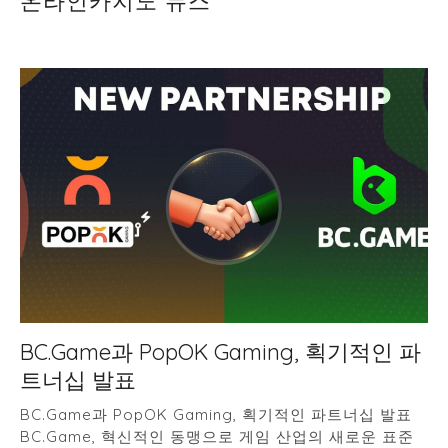
온라인카지노 뉴스
BC.Game과 PopOK Gaming, 획기적인 파
트너십 발표
BC.Game과 PopOK Gaming, 획기적인 파트너십 발표
BC.Game, 혁신적인 동맹으로 게임 산업의 새로운 표준