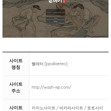
사이트
빨래터 [ppallaeteo]
명칭
사이트
http://wash-vip.com/
주소
사이트
카지노사이트 / 바카라사이트 / 토토사이