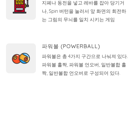
지폐나 동전을 넣고 레바를 잡아 당기거
나, Spin 버턴을 눌러서 앞 화면의 회전하
는 그림의 무늬를 일치 시키는 게임
파워볼 (POWERBALL)
파워볼은 총 4가지 구간으로 나눠져 있다.
파워볼 홀짝, 파워볼 언오버, 일반볼합 홀
짝, 일반볼합 언오버로 구성되어 있다.