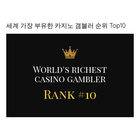
세계 가장 부유한 카지노 갬블러 순위 Top10
World's richest
casino gambler
Rank #10