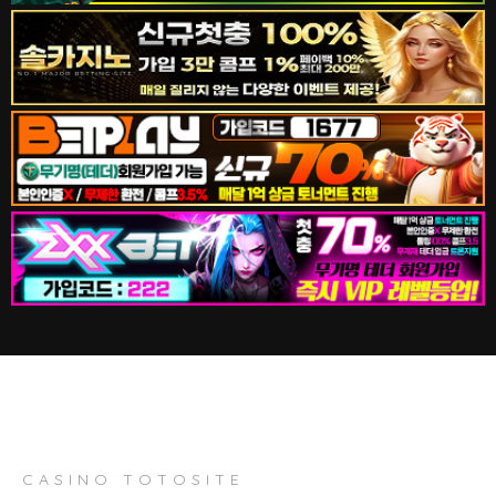
CASINO TOTOSITE