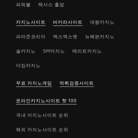
파워볼
텍사스 홀덤
카지노사이트
바카라사이트
대왕카지노
파라존코리아
엑스엑스벳
뉴헤븐카지노
솔카지노
SM카지노
메리트카지노
더킹카지노
무료 카지노게임
먹튀검증사이트
온라인카지노사이트 핫 100
국내 카지노사이트 순위
해외 카지노사이트 순위