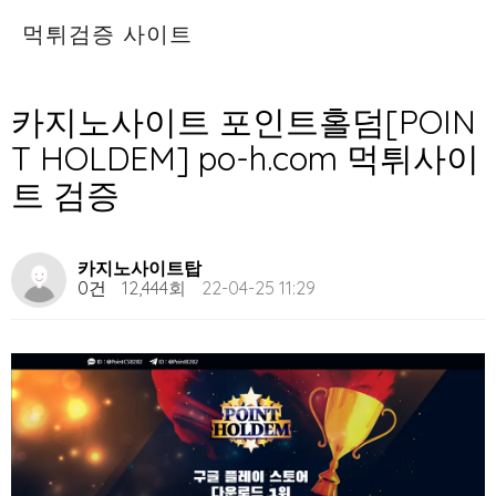
먹튀검증 사이트
카지노사이트 포인트홀덤[POIN
T HOLDEM] po-h.com 먹튀사이
트 검증
카지노사이트탑
0건
12,444회
22-04-25 11:29