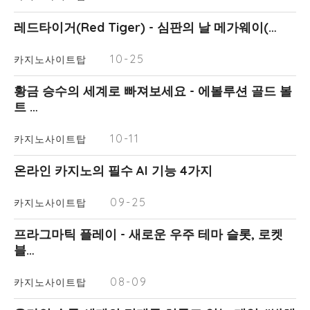
레드타이거(Red Tiger) - 심판의 날 메가웨이(…
10-25
카지노사이트탑
황금 승수의 세계로 빠져보세요 - 에볼루션 골드 볼
트 …
10-11
카지노사이트탑
온라인 카지노의 필수 AI 기능 4가지
09-25
카지노사이트탑
프라그마틱 플레이 - 새로운 우주 테마 슬롯, 로켓
블…
08-09
카지노사이트탑