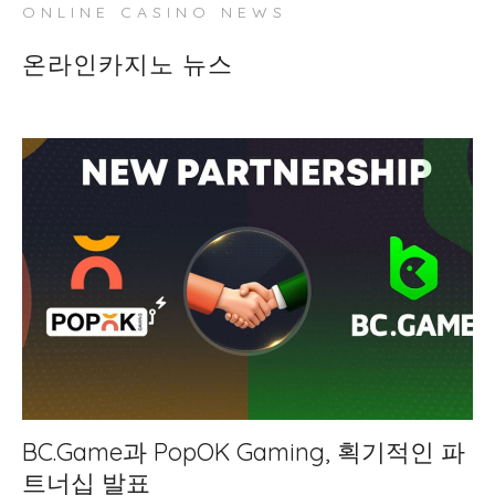
ONLINE CASINO NEWS
온라인카지노 뉴스
BC.Game과 PopOK Gaming, 획기적인 파
트너십 발표