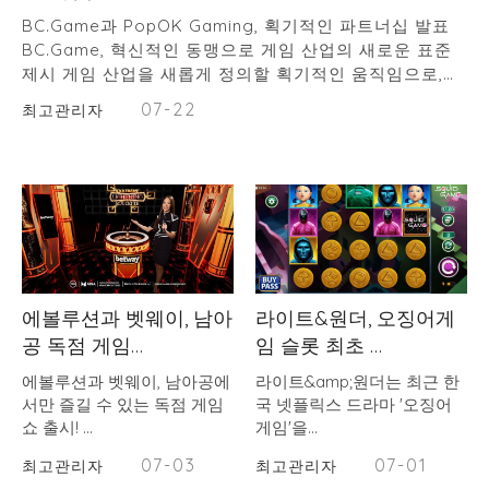
BC.Game과 PopOK Gaming, 획기적인 파트너십 발표
BC.Game, 혁신적인 동맹으로 게임 산업의 새로운 표준
제시 게임 산업을 새롭게 정의할 획기적인 움직임으로,
BC.Game과 PopOK Gaming이 혁신적인 파트너십을 발
07-22
최고관리자
표했습니다. 이 전략적 동맹은 두 브랜드의 강점을 결합하
여 향상된 게임 경험과 혁신적인 콘텐츠를 제공할 것을 약
속합니다. BC.Game과 PopOK Gaming의 혁신적인 협
력, 온라…
에볼루션과 벳웨이, 남아
라이트&원더, 오징어게
공 독점 게임…
임 슬롯 최초 …
에볼루션과 벳웨이, 남아공에
라이트&amp;원더는 최근 한
서만 즐길 수 있는 독점 게임
국 넷플릭스 드라마 '오징어
쇼 출시! …
게임'을…
07-03
07-01
최고관리자
최고관리자