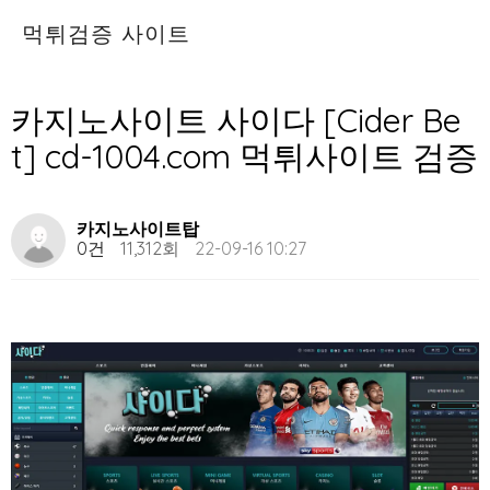
먹튀검증 사이트
카지노사이트 사이다 [Cider Be
t] cd-1004.com 먹튀사이트 검증
카지노사이트탑
0건
11,312회
22-09-16 10:27