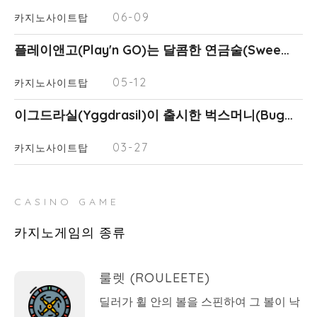
06-09
카지노사이트탑
플레이앤고(Play'n GO)는 달콤한 연금술(Swee…
05-12
카지노사이트탑
이그드라실(Yggdrasil)이 출시한 벅스머니(Bug…
03-27
카지노사이트탑
CASINO GAME
카지노게임의 종류
룰렛 (ROULEETE)
딜러가 휠 안의 볼을 스핀하여 그 볼이 낙