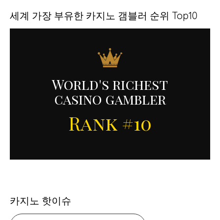
세계 가장 부유한 카지노 갬블러 순위 Top10
World's richest
casino gambler
Rank #10
카지노 핫이슈