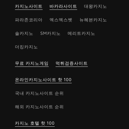
카지노사이트
바카라사이트
대왕카지노
파라존코리아
엑스엑스벳
뉴헤븐카지노
솔카지노
SM카지노
메리트카지노
더킹카지노
무료 카지노게임
먹튀검증사이트
온라인카지노사이트 핫 100
국내 카지노사이트 순위
해외 카지노사이트 순위
카지노 호텔 핫 100