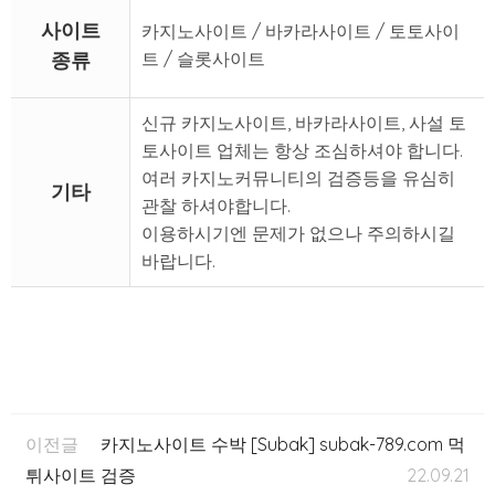
사이트
카지노사이트 / 바카라사이트 / 토토사이
종류
트 / 슬롯사이트
신규 카지노사이트, 바카라사이트, 사설 토
토사이트 업체는 항상 조심하셔야 합니다.
여러 카지노커뮤니티의 검증등을 유심히
기타
관찰 하셔야합니다.
이용하시기엔 문제가 없으나 주의하시길
바랍니다.
이전글
카지노사이트 수박 [Subak] subak-789.com 먹
튀사이트 검증
22.09.21