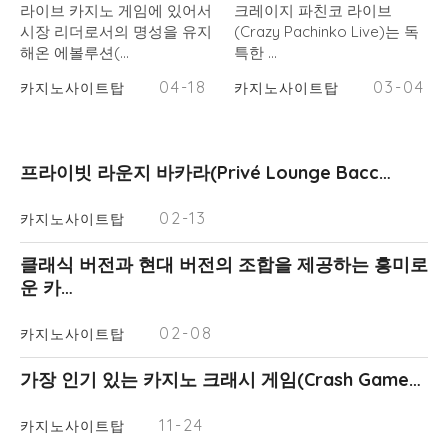
라이브 카지노 게임에 있어서
크레이지 파친코 라이브
시장 리더로서의 명성을 유지
(Crazy Pachinko Live)는 독
해온 에볼루션(…
특한 …
04-18
03-04
카지노사이트탑
카지노사이트탑
프라이빗 라운지 바카라(Privé Lounge Bacc…
02-13
카지노사이트탑
클래식 버전과 현대 버전의 조합을 제공하는 흥미로
운 카…
02-08
카지노사이트탑
가장 인기 있는 카지노 크래시 게임(Crash Game…
11-24
카지노사이트탑