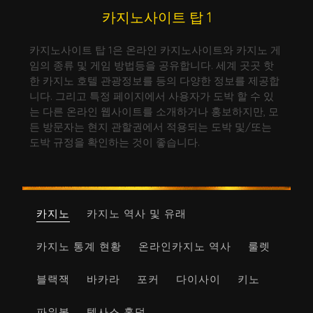
카지노사이트 탑 1
카지노사이트 탑 1은 온라인 카지노사이트와 카지노 게
임의 종류 및 게임 방법등을 공유합니다. 세계 곳곳 핫
한 카지노 호텔 관광정보를 등의 다양한 정보를 제공합
니다. 그리고 특정 페이지에서 사용자가 도박 할 수 있
는 다른 온라인 웹사이트를 소개하거나 홍보하지만, 모
든 방문자는 현지 관할권에서 적용되는 도박 및/또는
도박 규정을 확인하는 것이 좋습니다.
카지노
카지노 역사 및 유래
카지노 통계 현황
온라인카지노 역사
룰렛
블랙잭
바카라
포커
다이사이
키노
파워볼
텍사스 홀덤