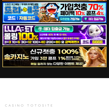
CASINO TOTOSITE