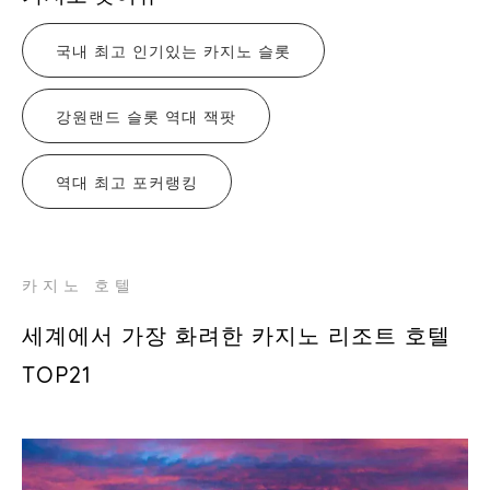
국내 최고 인기있는 카지노 슬롯
강원랜드 슬롯 역대 잭팟
역대 최고 포커랭킹
카지노 호텔
세계에서 가장 화려한 카지노 리조트 호텔
TOP21