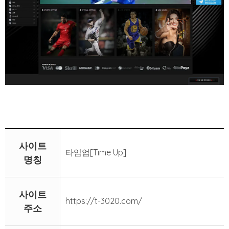
사이트
타임업[Time Up]
명칭
사이트
https://t-3020.com/
주소