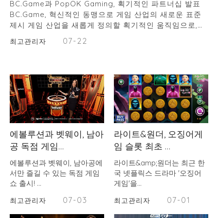
BC.Game과 PopOK Gaming, 획기적인 파트너십 발표
BC.Game, 혁신적인 동맹으로 게임 산업의 새로운 표준
제시 게임 산업을 새롭게 정의할 획기적인 움직임으로,
BC.Game과 PopOK Gaming이 혁신적인 파트너십을 발
07-22
최고관리자
표했습니다. 이 전략적 동맹은 두 브랜드의 강점을 결합하
여 향상된 게임 경험과 혁신적인 콘텐츠를 제공할 것을 약
속합니다. BC.Game과 PopOK Gaming의 혁신적인 협
력, 온라…
에볼루션과 벳웨이, 남아
라이트&원더, 오징어게
공 독점 게임…
임 슬롯 최초 …
에볼루션과 벳웨이, 남아공에
라이트&amp;원더는 최근 한
서만 즐길 수 있는 독점 게임
국 넷플릭스 드라마 '오징어
쇼 출시! …
게임'을…
07-03
07-01
최고관리자
최고관리자