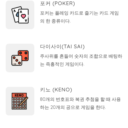
포커 (POKER)
포커는 플레잉 카드로 즐기는 카드 게임
의 한 종류이다.
다이사이(TAI SAI)
주사위를 흔들어 숫자의 조합으로 배팅하
는 즉흥적인 게임이다.
키노 (KENO)
80개의 번호표와 복권 추첨을 할 때 사용
하는 20개의 공으로 게임을 한다.