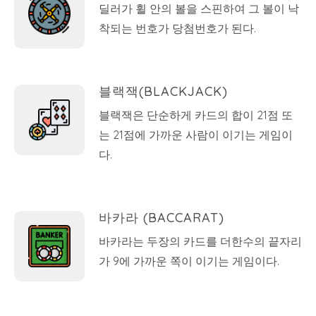
딜러가 휠 안의 볼을 스핀하여 그 볼이 낙
착되는 번호가 당첨번호가 된다.
블랙잭(BLACKJACK)
블랙잭은 단순하게 카드의 합이 21점 또
는 21점에 가까운 사람이 이기는 게임이
다.
바카라 (BACCARAT)
바카라는 두장의 카드를 더한수의 끝자리
가 9에 가까운 쪽이 이기는 게임이다.