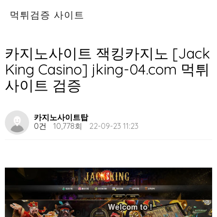
먹튀검증 사이트
카지노사이트 잭킹카지노 [Jack
King Casino] jking-04.com 먹튀
사이트 검증
카지노사이트탑
0건
10,778회
22-09-23 11:23