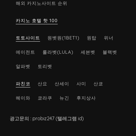
해외 카지노사이트 순위
카지노 호텔 핫 100
토토사이트
원벳원(1BET1)
원탑
위너
에이전트
룰라벳(LULA)
세븐벳
블랙벳
알파벳
토리벳
파친코
산요
산세이
사미
산쿄
헤이와
쿄라쿠
뉴긴
후지상사
광고문의 : probiz247 (텔레그램 id)