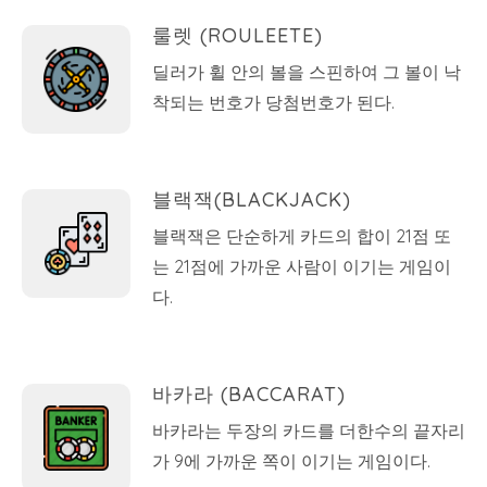
룰렛 (ROULEETE)
딜러가 휠 안의 볼을 스핀하여 그 볼이 낙
착되는 번호가 당첨번호가 된다.
블랙잭(BLACKJACK)
블랙잭은 단순하게 카드의 합이 21점 또
는 21점에 가까운 사람이 이기는 게임이
다.
바카라 (BACCARAT)
바카라는 두장의 카드를 더한수의 끝자리
가 9에 가까운 쪽이 이기는 게임이다.