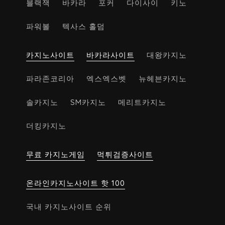
블랙잭
바카라
포커
다이사이
키노
파워볼
텍사스 홀덤
카지노사이트
바카라사이트
대왕카지노
파라존코리아
엑스엑스벳
뉴헤븐카지노
솔카지노
SM카지노
메리트카지노
더킹카지노
무료 카지노게임
먹튀검증사이트
온라인카지노사이트 핫 100
국내 카지노사이트 순위