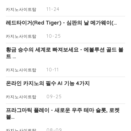
11-24
카지노사이트탑
레드타이거(Red Tiger) - 심판의 날 메가웨이(…
10-25
카지노사이트탑
황금 승수의 세계로 빠져보세요 - 에볼루션 골드 볼
트 …
10-11
카지노사이트탑
온라인 카지노의 필수 AI 기능 4가지
09-25
카지노사이트탑
프라그마틱 플레이 - 새로운 우주 테마 슬롯, 로켓
블…
08-09
카지노사이트탑